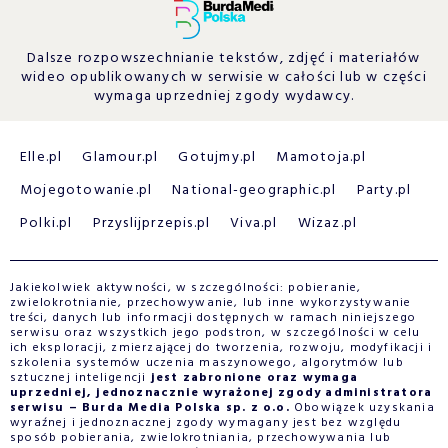
Dalsze rozpowszechnianie tekstów, zdjęć i materiałów
wideo opublikowanych w serwisie w całości lub w części
wymaga uprzedniej zgody wydawcy.
Elle.pl
Glamour.pl
Gotujmy.pl
Mamotoja.pl
Mojegotowanie.pl
National-geographic.pl
Party.pl
Polki.pl
Przyslijprzepis.pl
Viva.pl
Wizaz.pl
Jakiekolwiek aktywności, w szczególności: pobieranie,
zwielokrotnianie, przechowywanie, lub inne wykorzystywanie
treści, danych lub informacji dostępnych w ramach niniejszego
serwisu oraz wszystkich jego podstron, w szczególności w celu
ich eksploracji, zmierzającej do tworzenia, rozwoju, modyfikacji i
szkolenia systemów uczenia maszynowego, algorytmów lub
sztucznej inteligencji
jest zabronione oraz wymaga
uprzedniej, jednoznacznie wyrażonej zgody administratora
serwisu – Burda Media Polska sp. z o.o.
Obowiązek uzyskania
wyraźnej i jednoznacznej zgody wymagany jest bez względu
sposób pobierania, zwielokrotniania, przechowywania lub