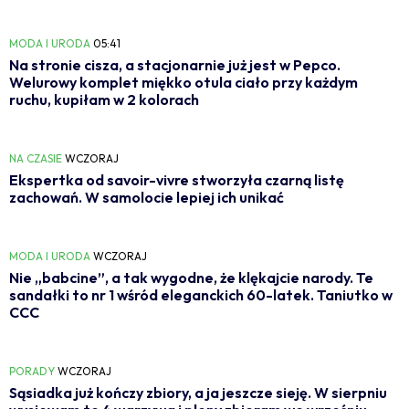
MODA I URODA
05:41
Na stronie cisza, a stacjonarnie już jest w Pepco.
Welurowy komplet miękko otula ciało przy każdym
ruchu, kupiłam w 2 kolorach
NA CZASIE
WCZORAJ
Ekspertka od savoir-vivre stworzyła czarną listę
zachowań. W samolocie lepiej ich unikać
MODA I URODA
WCZORAJ
Nie „babcine”, a tak wygodne, że klękajcie narody. Te
sandałki to nr 1 wśród eleganckich 60-latek. Taniutko w
CCC
PORADY
WCZORAJ
Sąsiadka już kończy zbiory, a ja jeszcze sieję. W sierpniu