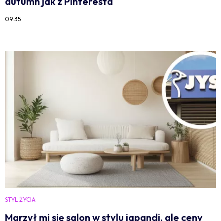
autumn jak z Pinteresta
09:35
STYL ŻYCIA
Marzył mi się salon w stylu japandi, ale ceny