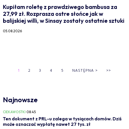
Kupiłam roletę z prawdziwego bambusa za
27,99 zł. Rozprasza ostre słońce jak w
balijskiej willi, w Sinsay zostały ostatnie sztuki
05.08.2026
1
2
3
4
5
NASTĘPNA
>
>>
Najnowsze
CIEKAWOSTKI
08:45
Ten dokument z PRL-u zalega w tysiącach domów. Dziś
może oznaczać wypłatę nawet 27 tys. zł