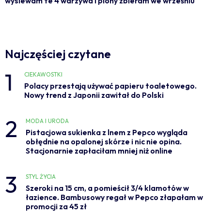
wysiewam te 4 warzywa i plony zbieram we wrześniu
Najczęściej czytane
1
CIEKAWOSTKI
Polacy przestają używać papieru toaletowego.
Nowy trend z Japonii zawitał do Polski
2
MODA I URODA
Pistacjowa sukienka z lnem z Pepco wygląda
obłędnie na opalonej skórze i nic nie opina.
Stacjonarnie zapłaciłam mniej niż online
3
STYL ŻYCIA
Szeroki na 15 cm, a pomieścił 3/4 klamotów w
łazience. Bambusowy regał w Pepco złapałam w
promocji za 45 zł