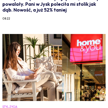
powalały. Pani w Jysk poleciła mi stolik jak
dąb. Nowość, a już 52% taniej
08:22
STYL ŻYCIA