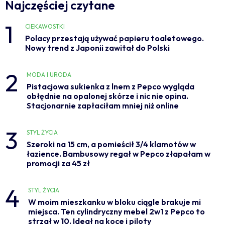
Najczęściej czytane
1
CIEKAWOSTKI
Polacy przestają używać papieru toaletowego.
Nowy trend z Japonii zawitał do Polski
2
MODA I URODA
Pistacjowa sukienka z lnem z Pepco wygląda
obłędnie na opalonej skórze i nic nie opina.
Stacjonarnie zapłaciłam mniej niż online
3
STYL ŻYCIA
Szeroki na 15 cm, a pomieścił 3/4 klamotów w
łazience. Bambusowy regał w Pepco złapałam w
promocji za 45 zł
4
STYL ŻYCIA
W moim mieszkanku w bloku ciągle brakuje mi
miejsca. Ten cylindryczny mebel 2w1 z Pepco to
strzał w 10. Ideał na koce i piloty