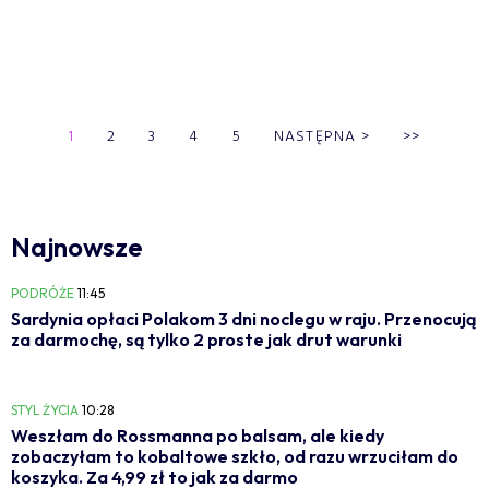
1
2
3
4
5
NASTĘPNA
>
>>
Najnowsze
PODRÓŻE
11:45
Sardynia opłaci Polakom 3 dni noclegu w raju. Przenocują
za darmochę, są tylko 2 proste jak drut warunki
STYL ŻYCIA
10:28
Weszłam do Rossmanna po balsam, ale kiedy
zobaczyłam to kobaltowe szkło, od razu wrzuciłam do
koszyka. Za 4,99 zł to jak za darmo