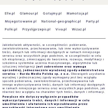
Elle.pl
Glamour.pl
Gotujmy.pl
Mamotoja.pl
Mojegotowanie.pl
National-geographic.pl
Party.pl
Polki.pl
Przyslijprzepis.pl
Viva.pl
Wizaz.pl
Jakiekolwiek aktywności, w szczególności: pobieranie,
zwielokrotnianie, przechowywanie, lub inne wykorzystywanie
treści, danych lub informacji dostępnych w ramach niniejszego
serwisu oraz wszystkich jego podstron, w szczególności w celu
ich eksploracji, zmierzającej do tworzenia, rozwoju, modyfikacji i
szkolenia systemów uczenia maszynowego, algorytmów lub
sztucznej inteligencji
jest zabronione oraz wymaga
uprzedniej, jednoznacznie wyrażonej zgody administratora
serwisu – Burda Media Polska sp. z o.o.
Obowiązek uzyskania
wyraźnej i jednoznacznej zgody wymagany jest bez względu
sposób pobierania, zwielokrotniania, przechowywania lub
innego wykorzystywania treści, danych lub informacji dostępnych
w ramach niniejszego serwisu oraz wszystkich jego podstron, jak
również bez względu na charakter tych treści, danych i informacji.
Powyższe nie dotyczy wyłącznie przypadków
wykorzystywania treści, danych i informacji w celu
umożliwienia i ułatwienia ich wyszukiwania przez
wyszukiwarki internetowe oraz umożliwienia