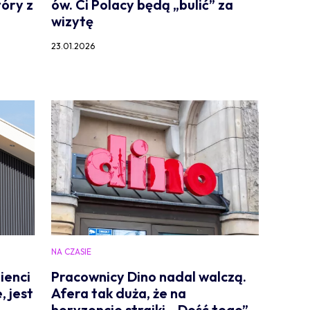
tóry z
ów. Ci Polacy będą „bulić” za
wizytę
23.01.2026
NA CZASIE
ienci
Pracownicy Dino nadal walczą.
, jest
Afera tak duża, że na
horyzoncie strajki. „Dość tego”