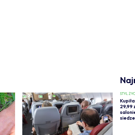
Naj
STYL ŻYC
Kupiła
29,99 z
saloni
siedze