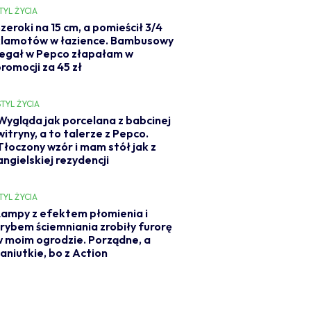
TYL ŻYCIA
zeroki na 15 cm, a pomieścił 3/4
klamotów w łazience. Bambusowy
regał w Pepco złapałam w
romocji za 45 zł
STYL ŻYCIA
Wygląda jak porcelana z babcinej
witryny, a to talerze z Pepco.
Tłoczony wzór i mam stół jak z
angielskiej rezydencji
TYL ŻYCIA
ampy z efektem płomienia i
rybem ściemniania zrobiły furorę
 moim ogrodzie. Porządne, a
aniutkie, bo z Action