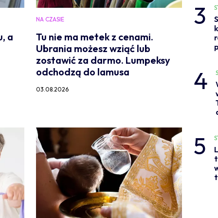
3
S
S
NA CZASIE
, a
Tu nie ma metek z cenami.
p
Ubrania możesz wziąć lub
zostawić za darmo. Lumpeksy
4
odchodzą do lamusa
03.08.2026
5
S
L
t
w
t