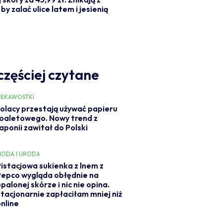
by zalać ulice latem i jesienią
częściej czytane
IEKAWOSTKI
olacy przestają używać papieru
oaletowego. Nowy trend z
aponii zawitał do Polski
ODA I URODA
Pistacjowa sukienka z lnem z
Pepco wygląda obłędnie na
palonej skórze i nic nie opina.
Stacjonarnie zapłaciłam mniej niż
online