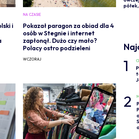
półek, 
NA CZASIE
ski i
Pokazał paragon za obiad dla 4
osób w Stegnie i internet
a
zapłonął. Dużo czy mało?
Naj
Polacy ostro podzieleni
1
WCZORAJ
C
P
t
J
2
M
o