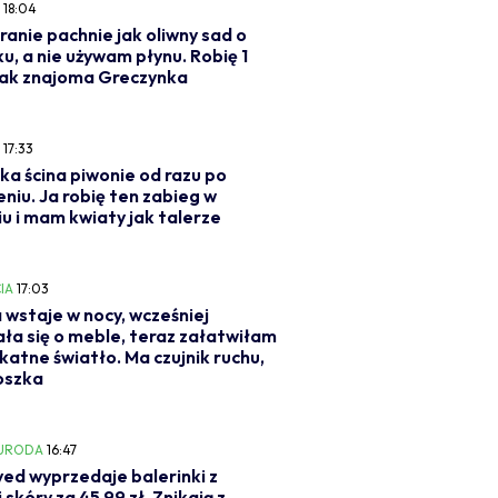
Y
18:04
ranie pachnie jak oliwny sad o
u, a nie używam płynu. Robię 1
jak znajoma Greczynka
Y
17:33
ka ścina piwonie od razu po
eniu. Ja robię ten zabieg w
iu i mam kwiaty jak talerze
IA
17:03
 wstaje w nocy, wcześniej
ła się o meble, teraz załatwiłam
likatne światło. Ma czujnik ruchu,
oszka
 URODA
16:47
ed wyprzedaje balerinki z
 skóry za 45,99 zł. Znikają z