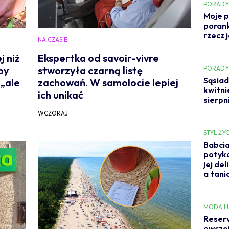
PORAD
Moje p
porank
rzecz 
NA CZASIE
j niż
Ekspertka od savoir-vivre
by
stworzyła czarną listę
PORAD
Sąsiad
 „ale
zachowań. W samolocie lepiej
kwitni
ich unikać
sierpn
WCZORAJ
STYL ŻYC
Babcia
potyka
jej de
a tani
MODA I
Reserv
owczej