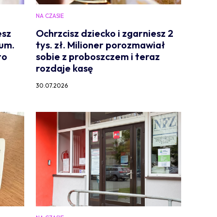
NA CZASIE
esz
Ochrzcisz dziecko i zgarniesz 2
um.
tys. zł. Milioner porozmawiał
to
sobie z proboszczem i teraz
rozdaje kasę
30.07.2026