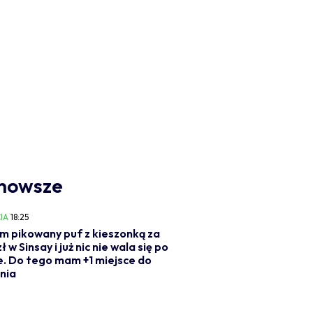
nowsze
IA
18:25
m pikowany puf z kieszonką za
ł w Sinsay i już nic nie wala się po
e. Do tego mam +1 miejsce do
nia