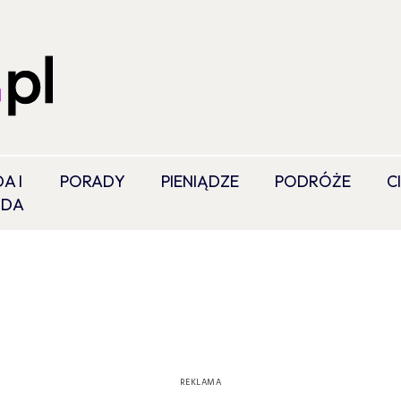
A I
PORADY
PIENIĄDZE
PODRÓŻE
C
ODA