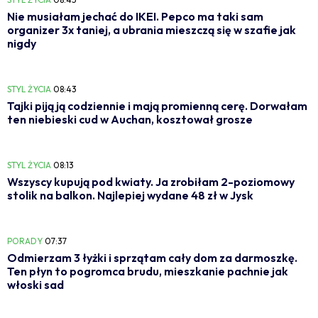
Nie musiałam jechać do IKEI. Pepco ma taki sam
organizer 3x taniej, a ubrania mieszczą się w szafie jak
nigdy
STYL ŻYCIA
08:43
Tajki piją ją codziennie i mają promienną cerę. Dorwałam
ten niebieski cud w Auchan, kosztował grosze
STYL ŻYCIA
08:13
Wszyscy kupują pod kwiaty. Ja zrobiłam 2-poziomowy
stolik na balkon. Najlepiej wydane 48 zł w Jysk
PORADY
07:37
Odmierzam 3 łyżki i sprzątam cały dom za darmoszkę.
Ten płyn to pogromca brudu, mieszkanie pachnie jak
włoski sad