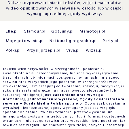
Dalsze rozpowszechnianie tekstów, zdjęć i materiałów
wideo opublikowanych w serwisie w całości lub w części
wymaga uprzedniej zgody wydawcy.
Elle.pl
Glamour.pl
Gotujmy.pl
Mamotoja.pl
Mojegotowanie.pl
National-geographic.pl
Party.pl
Polki.pl
Przyslijprzepis.pl
Viva.pl
Wizaz.pl
Jakiekolwiek aktywności, w szczególności: pobieranie,
zwielokrotnianie, przechowywanie, lub inne wykorzystywanie
treści, danych lub informacji dostępnych w ramach niniejszego
serwisu oraz wszystkich jego podstron, w szczególności w celu
ich eksploracji, zmierzającej do tworzenia, rozwoju, modyfikacji i
szkolenia systemów uczenia maszynowego, algorytmów lub
sztucznej inteligencji
jest zabronione oraz wymaga
uprzedniej, jednoznacznie wyrażonej zgody administratora
serwisu – Burda Media Polska sp. z o.o.
Obowiązek uzyskania
wyraźnej i jednoznacznej zgody wymagany jest bez względu
sposób pobierania, zwielokrotniania, przechowywania lub
innego wykorzystywania treści, danych lub informacji dostępnych
w ramach niniejszego serwisu oraz wszystkich jego podstron, jak
również bez względu na charakter tych treści, danych i informacji.