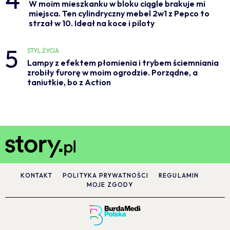
W moim mieszkanku w bloku ciągle brakuje mi
miejsca. Ten cylindryczny mebel 2w1 z Pepco to
strzał w 10. Ideał na koce i piloty
5
STYL ŻYCIA
Lampy z efektem płomienia i trybem ściemniania
zrobiły furorę w moim ogrodzie. Porządne, a
taniutkie, bo z Action
KONTAKT
POLITYKA PRYWATNOŚCI
REGULAMIN
MOJE ZGODY