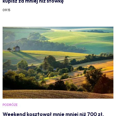
kupisz za mniej niż stówkę
09:15
PODRÓŻE
Weekend kosztował mnie mniej niż 700 zł.