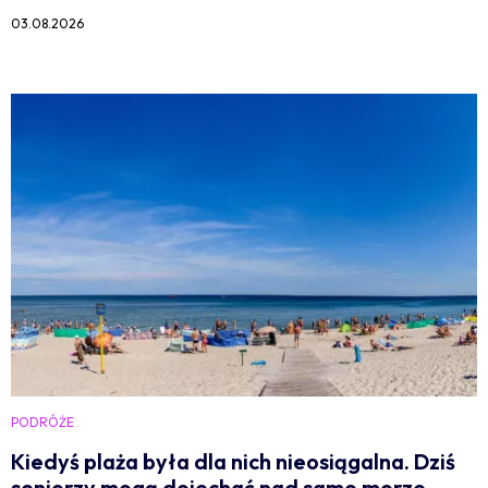
03.08.2026
PODRÓŻE
Kiedyś plaża była dla nich nieosiągalna. Dziś
seniorzy mogą dojechać nad samo morze.