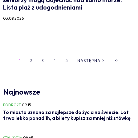
Lista plaż z udogodnieniami
03.08.2026
1
2
3
4
5
NASTĘPNA
>
>>
Najnowsze
PODRÓŻE
09:15
To miasto uznano za najlepsze do życia na świecie. Lot
trwa lekko ponad 1h, a bilety kupisz za mniej niż stówkę
STYL ŻYCIA
08:45