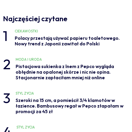
Najczęściej czytane
1
CIEKAWOSTKI
Polacy przestają używać papieru toaletowego.
Nowy trend z Japonii zawitał do Polski
2
MODA I URODA
Pistacjowa sukienka z lnem z Pepco wygląda
obłędnie na opalonej skórze i nic nie opina.
Stacjonarnie zapłaciłam mniej niż online
3
STYL ŻYCIA
Szeroki na 15 cm, a pomieścił 3/4 klamotów w
łazience. Bambusowy regał w Pepco złapałam w
promocji za 45 zł
4
STYL ŻYCIA