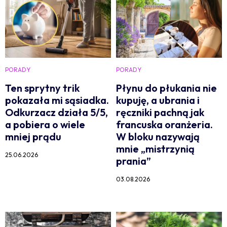
PORADY
PORADY
Ten sprytny trik
Płynu do płukania nie
pokazała mi sąsiadka.
kupuję, a ubrania i
Odkurzacz działa 5/5,
ręczniki pachną jak
a pobiera o wiele
francuska oranżeria.
mniej prądu
W bloku nazywają
mnie „mistrzynią
25.06.2026
prania”
03.08.2026