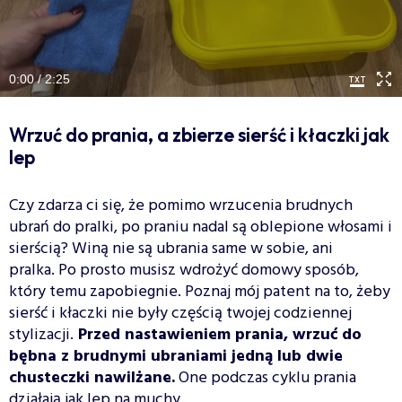
0:00 / 2:25
Wrzuć do prania, a zbierze sierść i kłaczki jak
lep
Czy zdarza ci się, że pomimo wrzucenia brudnych
ubrań do pralki, po praniu nadal są oblepione włosami i
sierścią? Winą nie są ubrania same w sobie, ani
pralka. Po prosto musisz wdrożyć domowy sposób,
który temu zapobiegnie. Poznaj mój patent na to, żeby
sierść i kłaczki nie były częścią twojej codziennej
stylizacji.
Przed nastawieniem prania, wrzuć do
bębna z brudnymi ubraniami jedną lub dwie
chusteczki nawilżane.
One podczas cyklu prania
działają jak lep na muchy.