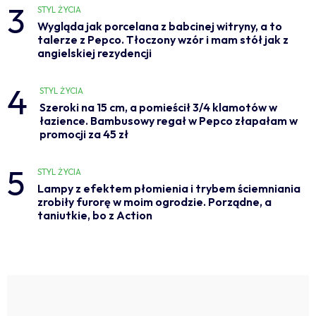
3
STYL ŻYCIA
Wygląda jak porcelana z babcinej witryny, a to
talerze z Pepco. Tłoczony wzór i mam stół jak z
angielskiej rezydencji
4
STYL ŻYCIA
Szeroki na 15 cm, a pomieścił 3/4 klamotów w
łazience. Bambusowy regał w Pepco złapałam w
promocji za 45 zł
5
STYL ŻYCIA
Lampy z efektem płomienia i trybem ściemniania
zrobiły furorę w moim ogrodzie. Porządne, a
taniutkie, bo z Action