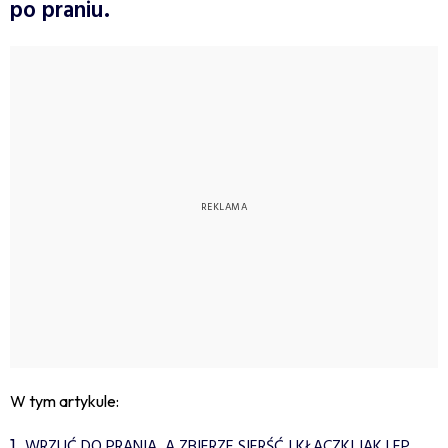
po praniu.
W tym artykule:
WRZUĆ DO PRANIA, A ZBIERZE SIERŚĆ I KŁACZKI JAK LEP