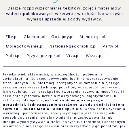
Dalsze rozpowszechnianie tekstów, zdjęć i materiałów
wideo opublikowanych w serwisie w całości lub w części
wymaga uprzedniej zgody wydawcy.
Elle.pl
Glamour.pl
Gotujmy.pl
Mamotoja.pl
Mojegotowanie.pl
National-geographic.pl
Party.pl
Polki.pl
Przyslijprzepis.pl
Viva.pl
Wizaz.pl
Jakiekolwiek aktywności, w szczególności: pobieranie,
zwielokrotnianie, przechowywanie, lub inne wykorzystywanie
treści, danych lub informacji dostępnych w ramach niniejszego
serwisu oraz wszystkich jego podstron, w szczególności w celu
ich eksploracji, zmierzającej do tworzenia, rozwoju, modyfikacji i
szkolenia systemów uczenia maszynowego, algorytmów lub
sztucznej inteligencji
jest zabronione oraz wymaga
uprzedniej, jednoznacznie wyrażonej zgody administratora
serwisu – Burda Media Polska sp. z o.o.
Obowiązek uzyskania
wyraźnej i jednoznacznej zgody wymagany jest bez względu
sposób pobierania, zwielokrotniania, przechowywania lub
innego wykorzystywania treści, danych lub informacji dostępnych
w ramach niniejszego serwisu oraz wszystkich jego podstron, jak