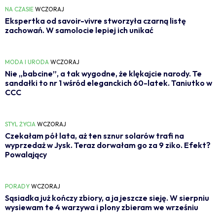
NA CZASIE
WCZORAJ
Ekspertka od savoir-vivre stworzyła czarną listę
zachowań. W samolocie lepiej ich unikać
MODA I URODA
WCZORAJ
Nie „babcine”, a tak wygodne, że klękajcie narody. Te
sandałki to nr 1 wśród eleganckich 60-latek. Taniutko w
CCC
STYL ŻYCIA
WCZORAJ
Czekałam pół lata, aż ten sznur solarów trafi na
wyprzedaż w Jysk. Teraz dorwałam go za 9 ziko. Efekt?
Powalający
PORADY
WCZORAJ
Sąsiadka już kończy zbiory, a ja jeszcze sieję. W sierpniu
wysiewam te 4 warzywa i plony zbieram we wrześniu