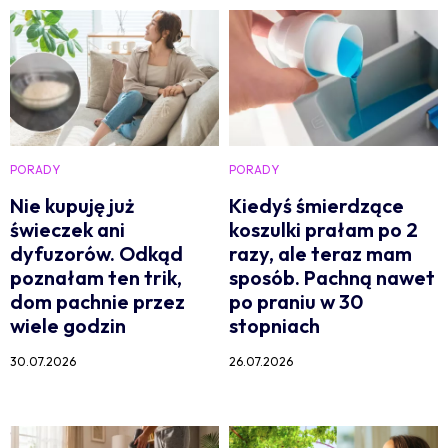
PORADY
PORADY
Nie kupuję już
Kiedyś śmierdzące
świeczek ani
koszulki prałam po 2
dyfuzorów. Odkąd
razy, ale teraz mam
poznałam ten trik,
sposób. Pachną nawet
dom pachnie przez
po praniu w 30
wiele godzin
stopniach
30.07.2026
26.07.2026