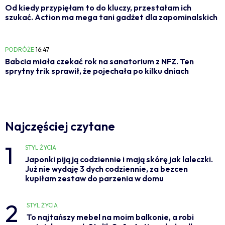
Od kiedy przypięłam to do kluczy, przestałam ich
szukać. Action ma mega tani gadżet dla zapominalskich
PODRÓŻE
16:47
Babcia miała czekać rok na sanatorium z NFZ. Ten
sprytny trik sprawił, że pojechała po kilku dniach
Najczęściej czytane
1
STYL ŻYCIA
Japonki piją ją codziennie i mają skórę jak laleczki.
Już nie wydaję 3 dych codziennie, za bezcen
kupiłam zestaw do parzenia w domu
2
STYL ŻYCIA
To najtańszy mebel na moim balkonie, a robi