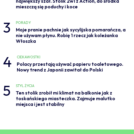
największy szał. Stolik 2w1 z Action, do środka
mieszczą się poduchy i koce
3
PORADY
Moje pranie pachnie jak sycylijska pomarańcza, a
nie używam płynu. Robię 1 rzecz jak koleżanka
Włoszka
4
CIEKAWOSTKI
Polacy przestają używać papieru toaletowego.
Nowy trend z Japonii zawitał do Polski
5
STYL ŻYCIA
Ten stolik zrobił mi klimat na balkonie jak z
toskańskiego miasteczka. Zajmuje malutko
miejsca i jest stabilny