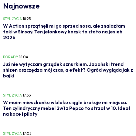
Najnowsze
STYL ŻYCIA
18:25
W Action sprzątnęli mi go sprzed nosa, ale znalazłam
taki w Sinsay. Ten jelonkowy kocyk to złoto na jesień
2026
PORADY
18:04
Już nie wytyczam grządek sznurkiem. Japoński trend
shizen oszczędza mój czas, a efekt? Ogród wygląda jak z
bajki
STYL ŻYCIA
17:33
W moim mieszkanku w bloku ciągle brakuje mi miejsca.
Ten cylindryczny mebel 2w1 z Pepco to strzał w 10. Ideał
na koce i piloty
STYL ŻYCIA
17:03