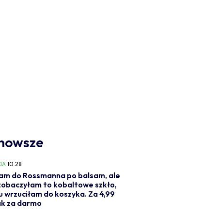
nowsze
IA
10:28
am do Rossmanna po balsam, ale
zobaczyłam to kobaltowe szkło,
u wrzuciłam do koszyka. Za 4,99
jak za darmo