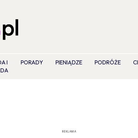
A I
PORADY
PIENIĄDZE
PODRÓŻE
C
ODA