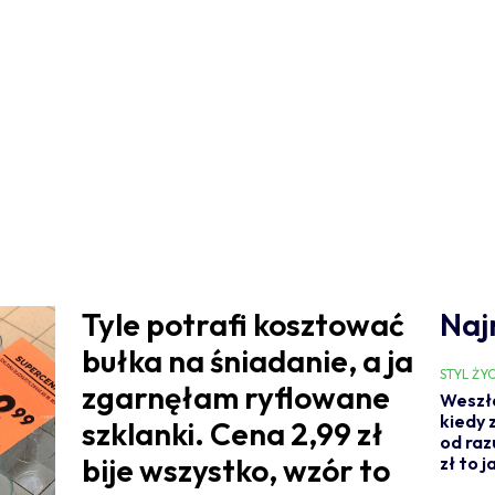
Tyle potrafi kosztować
Naj
bułka na śniadanie, a ja
STYL ŻYC
zgarnęłam ryflowane
Weszł
kiedy 
szklanki. Cena 2,99 zł
od raz
bije wszystko, wzór to
zł to 