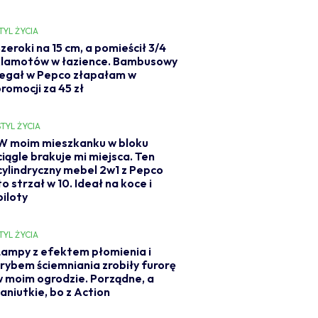
TYL ŻYCIA
zeroki na 15 cm, a pomieścił 3/4
klamotów w łazience. Bambusowy
regał w Pepco złapałam w
romocji za 45 zł
STYL ŻYCIA
W moim mieszkanku w bloku
ciągle brakuje mi miejsca. Ten
cylindryczny mebel 2w1 z Pepco
to strzał w 10. Ideał na koce i
piloty
TYL ŻYCIA
ampy z efektem płomienia i
rybem ściemniania zrobiły furorę
 moim ogrodzie. Porządne, a
aniutkie, bo z Action