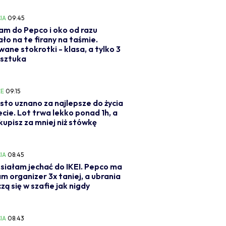
IA
09:45
m do Pepco i oko od razu
ało na te firany na taśmie.
ane stokrotki - klasa, a tylko 3
 sztuka
E
09:15
sto uznano za najlepsze do życia
ecie. Lot trwa lekko ponad 1h, a
 kupisz za mniej niż stówkę
IA
08:45
siałam jechać do IKEI. Pepco ma
am organizer 3x taniej, a ubrania
zą się w szafie jak nigdy
IA
08:43