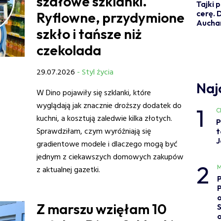
szałowe szklanki.
Tajki 
cerę. 
Ryflowne, przydymione
Aucha
szkło i tańsze niż
czekolada
29.07.2026
- Styl życia
Naj
W Dino pojawiły się szklanki, które
wyglądają jak znacznie droższy dodatek do
1
C
kuchni, a kosztują zaledwie kilka złotych.
P
Sprawdziłam, czym wyróżniają się
t
J
gradientowe modele i dlaczego mogą być
jednym z ciekawszych domowych zakupów
2
M
z aktualnej gazetki.
o
Z marszu wzięłam 10