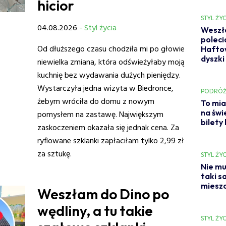
hicior
STYL ŻYC
04.08.2026
- Styl życia
Weszła
poleci
Od dłuższego czasu chodziła mi po głowie
Haftow
dyszki
niewielka zmiana, która odświeżyłaby moją
kuchnię bez wydawania dużych pieniędzy.
Wystarczyła jedna wizyta w Biedronce,
PODRÓŻ
żebym wróciła do domu z nowym
To mia
na świ
pomysłem na zastawę. Największym
bilety
zaskoczeniem okazała się jednak cena. Za
ryflowane szklanki zapłaciłam tylko 2,99 zł
za sztukę.
STYL ŻYC
Nie mu
taki s
mieszc
Weszłam do Dino po
wędliny, a tu takie
STYL ŻYC