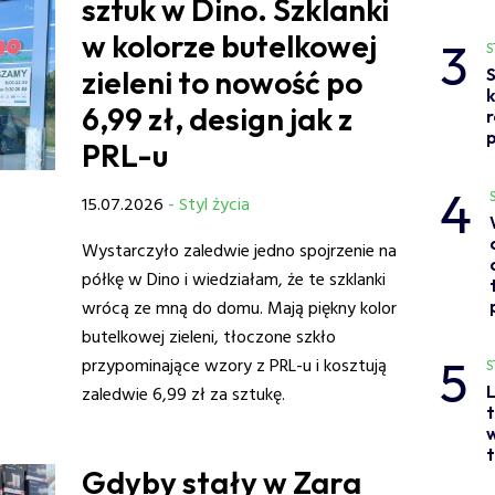
sztuk w Dino. Szklanki
w kolorze butelkowej
3
S
zieleni to nowość po
S
6,99 zł, design jak z
p
PRL-u
4
15.07.2026
- Styl życia
Wystarczyło zaledwie jedno spojrzenie na
półkę w Dino i wiedziałam, że te szklanki
wrócą ze mną do domu. Mają piękny kolor
butelkowej zieleni, tłoczone szkło
5
przypominające wzory z PRL-u i kosztują
S
L
zaledwie 6,99 zł za sztukę.
t
w
t
Gdyby stały w Zara