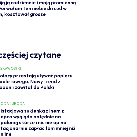
piją ją codziennie i mają promienną
Dorwałam ten niebieski cud w
n, kosztował grosze
częściej czytane
IEKAWOSTKI
olacy przestają używać papieru
oaletowego. Nowy trend z
aponii zawitał do Polski
ODA I URODA
Pistacjowa sukienka z lnem z
Pepco wygląda obłędnie na
palonej skórze i nic nie opina.
Stacjonarnie zapłaciłam mniej niż
online