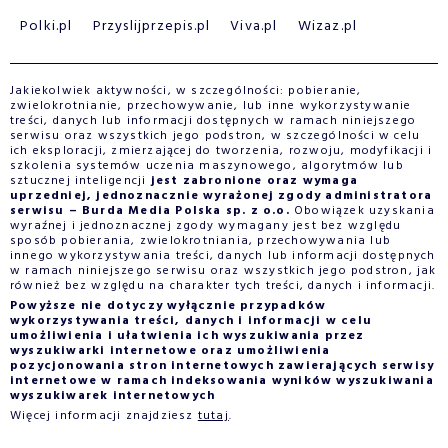
Polki.pl
Przyslijprzepis.pl
Viva.pl
Wizaz.pl
Jakiekolwiek aktywności, w szczególności: pobieranie,
zwielokrotnianie, przechowywanie, lub inne wykorzystywanie
treści, danych lub informacji dostępnych w ramach niniejszego
serwisu oraz wszystkich jego podstron, w szczególności w celu
ich eksploracji, zmierzającej do tworzenia, rozwoju, modyfikacji i
szkolenia systemów uczenia maszynowego, algorytmów lub
sztucznej inteligencji
jest zabronione oraz wymaga
uprzedniej, jednoznacznie wyrażonej zgody administratora
serwisu – Burda Media Polska sp. z o.o.
Obowiązek uzyskania
wyraźnej i jednoznacznej zgody wymagany jest bez względu
sposób pobierania, zwielokrotniania, przechowywania lub
innego wykorzystywania treści, danych lub informacji dostępnych
w ramach niniejszego serwisu oraz wszystkich jego podstron, jak
również bez względu na charakter tych treści, danych i informacji.
Powyższe nie dotyczy wyłącznie przypadków
wykorzystywania treści, danych i informacji w celu
umożliwienia i ułatwienia ich wyszukiwania przez
wyszukiwarki internetowe oraz umożliwienia
pozycjonowania stron internetowych zawierających serwisy
internetowe w ramach indeksowania wyników wyszukiwania
wyszukiwarek internetowych
Więcej informacji znajdziesz
tutaj
.