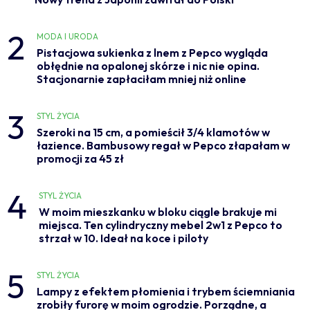
2
MODA I URODA
Pistacjowa sukienka z lnem z Pepco wygląda
obłędnie na opalonej skórze i nic nie opina.
Stacjonarnie zapłaciłam mniej niż online
3
STYL ŻYCIA
Szeroki na 15 cm, a pomieścił 3/4 klamotów w
łazience. Bambusowy regał w Pepco złapałam w
promocji za 45 zł
4
STYL ŻYCIA
W moim mieszkanku w bloku ciągle brakuje mi
miejsca. Ten cylindryczny mebel 2w1 z Pepco to
strzał w 10. Ideał na koce i piloty
5
STYL ŻYCIA
Lampy z efektem płomienia i trybem ściemniania
zrobiły furorę w moim ogrodzie. Porządne, a