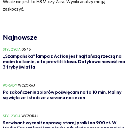
Wcale nie jest to H&M czy Zara. Wyniki analizy mogą
zaskoczyć.
Najnowsze
STYL ŻYCIA
05:45
„Szampańska” lampa z Action jest najtańszą rzeczą na
moim balkonie, a to prestiż i klasa. Dotykowa nowość ma
3 tryby światła
PORADY
WCZORAJ
Po zakończeniu zbiorów poświęcam na to 10 min. Maliny
są większe i słodsze z sezonu na sezon
STYL ŻYCIA
WCZORAJ
Serwisant wycenił naprawę starej pralki na 900 zł. W
Media Expert kupiłam nówkę z funkcją parową za mniej z