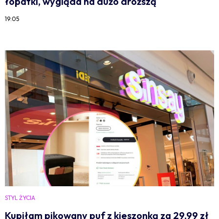
łopatki, wygląda na dużo droższą
19:05
STYL ŻYCIA
Kupiłam pikowany puf z kieszonką za 29,99 zł