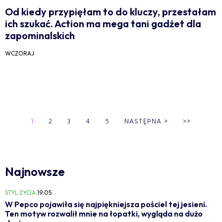
Od kiedy przypięłam to do kluczy, przestałam
ich szukać. Action ma mega tani gadżet dla
zapominalskich
WCZORAJ
1
2
3
4
5
NASTĘPNA
>
>>
Najnowsze
STYL ŻYCIA
19:05
W Pepco pojawiła się najpiękniejsza pościel tej jesieni.
Ten motyw rozwalił mnie na łopatki, wygląda na dużo