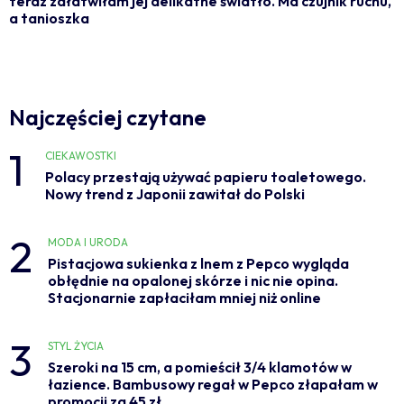
teraz załatwiłam jej delikatne światło. Ma czujnik ruchu,
a tanioszka
Najczęściej czytane
1
CIEKAWOSTKI
Polacy przestają używać papieru toaletowego.
Nowy trend z Japonii zawitał do Polski
2
MODA I URODA
Pistacjowa sukienka z lnem z Pepco wygląda
obłędnie na opalonej skórze i nic nie opina.
Stacjonarnie zapłaciłam mniej niż online
3
STYL ŻYCIA
Szeroki na 15 cm, a pomieścił 3/4 klamotów w
łazience. Bambusowy regał w Pepco złapałam w
promocji za 45 zł