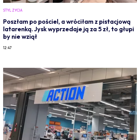
STYL ŻYCIA
Poszłam po pościel, a wróciłam z pistacjową
latarenką. Jysk wyprzedaje ją za 5 zł, to głupi
by nie wziął
12:47