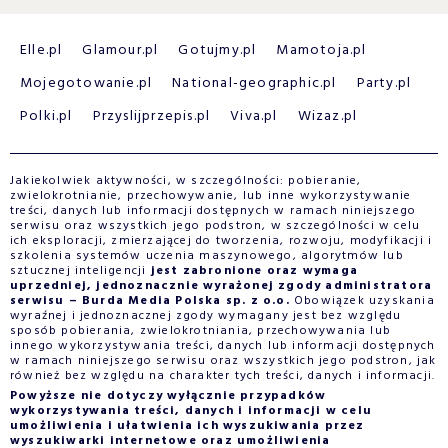
Elle.pl
Glamour.pl
Gotujmy.pl
Mamotoja.pl
Mojegotowanie.pl
National-geographic.pl
Party.pl
Polki.pl
Przyslijprzepis.pl
Viva.pl
Wizaz.pl
Jakiekolwiek aktywności, w szczególności: pobieranie,
zwielokrotnianie, przechowywanie, lub inne wykorzystywanie
treści, danych lub informacji dostępnych w ramach niniejszego
serwisu oraz wszystkich jego podstron, w szczególności w celu
ich eksploracji, zmierzającej do tworzenia, rozwoju, modyfikacji i
szkolenia systemów uczenia maszynowego, algorytmów lub
sztucznej inteligencji
jest zabronione oraz wymaga
uprzedniej, jednoznacznie wyrażonej zgody administratora
serwisu – Burda Media Polska sp. z o.o.
Obowiązek uzyskania
wyraźnej i jednoznacznej zgody wymagany jest bez względu
sposób pobierania, zwielokrotniania, przechowywania lub
innego wykorzystywania treści, danych lub informacji dostępnych
w ramach niniejszego serwisu oraz wszystkich jego podstron, jak
również bez względu na charakter tych treści, danych i informacji.
Powyższe nie dotyczy wyłącznie przypadków
wykorzystywania treści, danych i informacji w celu
umożliwienia i ułatwienia ich wyszukiwania przez
wyszukiwarki internetowe oraz umożliwienia