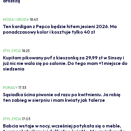
droższą
MODA I URODA
18:43
Ten kardigan z Pepco będzie hitem jesieni 2026. Ma
ponadczasowy kolor i kosztuje tylko 40 zł
STYL ŻYCIA
18:25
Kupiłam pikowany puf z kieszonką za 29,99 zł w Sinsay i
już nic nie wala się po salonie. Do tego mam +1 miejsce do
siedzenia
PORADY
17:33
Sąsiadka ścina piwonie od razu po kwitnieniu. Ja robię
ten zabieg w sierpniu i mam kwiaty jak talerze
STYL ŻYCIA
17:03
Babcia wstaje w nocy, wcześniej potykała się o meble,