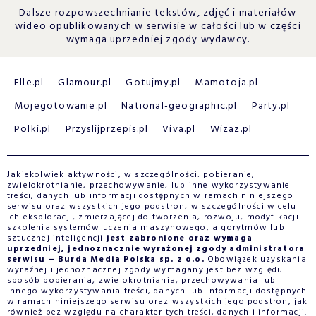
Dalsze rozpowszechnianie tekstów, zdjęć i materiałów
wideo opublikowanych w serwisie w całości lub w części
wymaga uprzedniej zgody wydawcy.
Elle.pl
Glamour.pl
Gotujmy.pl
Mamotoja.pl
Mojegotowanie.pl
National-geographic.pl
Party.pl
Polki.pl
Przyslijprzepis.pl
Viva.pl
Wizaz.pl
Jakiekolwiek aktywności, w szczególności: pobieranie,
zwielokrotnianie, przechowywanie, lub inne wykorzystywanie
treści, danych lub informacji dostępnych w ramach niniejszego
serwisu oraz wszystkich jego podstron, w szczególności w celu
ich eksploracji, zmierzającej do tworzenia, rozwoju, modyfikacji i
szkolenia systemów uczenia maszynowego, algorytmów lub
sztucznej inteligencji
jest zabronione oraz wymaga
uprzedniej, jednoznacznie wyrażonej zgody administratora
serwisu – Burda Media Polska sp. z o.o.
Obowiązek uzyskania
wyraźnej i jednoznacznej zgody wymagany jest bez względu
sposób pobierania, zwielokrotniania, przechowywania lub
innego wykorzystywania treści, danych lub informacji dostępnych
w ramach niniejszego serwisu oraz wszystkich jego podstron, jak
również bez względu na charakter tych treści, danych i informacji.