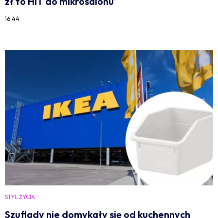
zł to HIT do mikrosalonu
16:44
STYL ŻYCIA
Szuflady nie domykały się od kuchennych