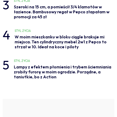
3
STYL ŻYCIA
Szeroki na 15 cm, a pomieścił 3/4 klamotów w
łazience. Bambusowy regał w Pepco złapałam w
promocji za 45 zł
4
STYL ŻYCIA
W moim mieszkanku w bloku ciągle brakuje mi
miejsca. Ten cylindryczny mebel 2w1 z Pepco to
strzał w 10. Ideał na koce i piloty
5
STYL ŻYCIA
Lampy z efektem płomienia i trybem ściemniania
zrobiły furorę w moim ogrodzie. Porządne, a
taniutkie, bo z Action