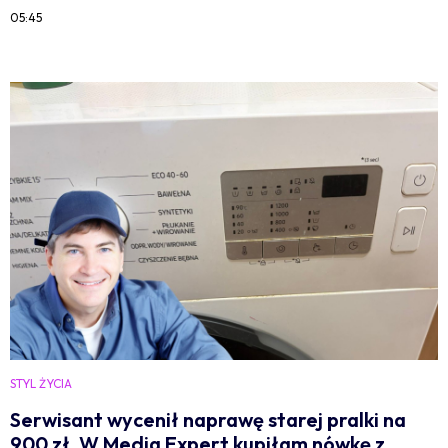
05:45
STYL ŻYCIA
Serwisant wycenił naprawę starej pralki na
900 zł. W Media Expert kupiłam nówkę z