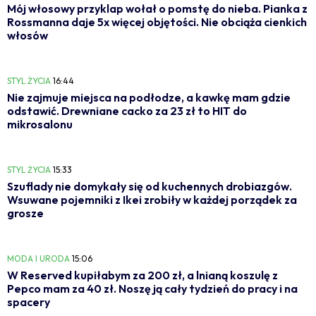
Mój włosowy przyklap wołał o pomstę do nieba. Pianka z
Rossmanna daje 5x więcej objętości. Nie obciąża cienkich
włosów
STYL ŻYCIA
16:44
Nie zajmuje miejsca na podłodze, a kawkę mam gdzie
odstawić. Drewniane cacko za 23 zł to HIT do
mikrosalonu
STYL ŻYCIA
15:33
Szuflady nie domykały się od kuchennych drobiazgów.
Wsuwane pojemniki z Ikei zrobiły w każdej porządek za
grosze
MODA I URODA
15:06
W Reserved kupiłabym za 200 zł, a lnianą koszulę z
Pepco mam za 40 zł. Noszę ją cały tydzień do pracy i na
spacery