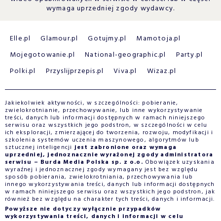
wymaga uprzedniej zgody wydawcy.
Elle.pl
Glamour.pl
Gotujmy.pl
Mamotoja.pl
Mojegotowanie.pl
National-geographic.pl
Party.pl
Polki.pl
Przyslijprzepis.pl
Viva.pl
Wizaz.pl
Jakiekolwiek aktywności, w szczególności: pobieranie,
zwielokrotnianie, przechowywanie, lub inne wykorzystywanie
treści, danych lub informacji dostępnych w ramach niniejszego
serwisu oraz wszystkich jego podstron, w szczególności w celu
ich eksploracji, zmierzającej do tworzenia, rozwoju, modyfikacji i
szkolenia systemów uczenia maszynowego, algorytmów lub
sztucznej inteligencji
jest zabronione oraz wymaga
uprzedniej, jednoznacznie wyrażonej zgody administratora
serwisu – Burda Media Polska sp. z o.o.
Obowiązek uzyskania
wyraźnej i jednoznacznej zgody wymagany jest bez względu
sposób pobierania, zwielokrotniania, przechowywania lub
innego wykorzystywania treści, danych lub informacji dostępnych
w ramach niniejszego serwisu oraz wszystkich jego podstron, jak
również bez względu na charakter tych treści, danych i informacji.
Powyższe nie dotyczy wyłącznie przypadków
wykorzystywania treści, danych i informacji w celu