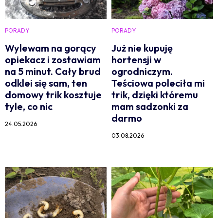
PORADY
PORADY
Wylewam na gorący
Już nie kupuję
opiekacz i zostawiam
hortensji w
na 5 minut. Cały brud
ogrodniczym.
odklei się sam, ten
Teściowa poleciła mi
domowy trik kosztuje
trik, dzięki któremu
tyle, co nic
mam sadzonki za
darmo
24.05.2026
03.08.2026