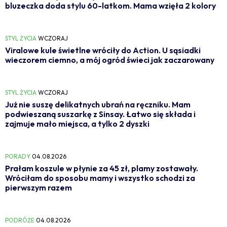
bluzeczka doda stylu 60-latkom. Mama wzięła 2 kolory
STYL ŻYCIA
WCZORAJ
Viralowe kule świetlne wróciły do Action. U sąsiadki
wieczorem ciemno, a mój ogród świeci jak zaczarowany
STYL ŻYCIA
WCZORAJ
Już nie suszę delikatnych ubrań na ręczniku. Mam
podwieszaną suszarkę z Sinsay. Łatwo się składa i
zajmuje mało miejsca, a tylko 2 dyszki
PORADY
04.08.2026
Prałam koszule w płynie za 45 zł, plamy zostawały.
Wróciłam do sposobu mamy i wszystko schodzi za
pierwszym razem
PODRÓŻE
04.08.2026