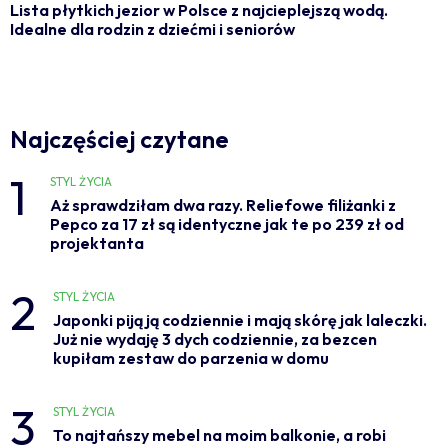
Lista płytkich jezior w Polsce z najcieplejszą wodą.
Idealne dla rodzin z dziećmi i seniorów
Najczęściej czytane
1
STYL ŻYCIA
Aż sprawdziłam dwa razy. Reliefowe filiżanki z
Pepco za 17 zł są identyczne jak te po 239 zł od
projektanta
2
STYL ŻYCIA
Japonki piją ją codziennie i mają skórę jak laleczki.
Już nie wydaję 3 dych codziennie, za bezcen
kupiłam zestaw do parzenia w domu
3
STYL ŻYCIA
To najtańszy mebel na moim balkonie, a robi