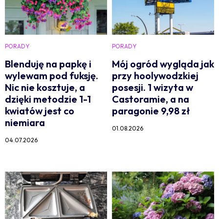
PORADY
PORADY
Blenduję na papkę i
Mój ogród wygląda jak
wylewam pod fuksję.
przy hoolywodzkiej
Nic nie kosztuje, a
posesji. 1 wizyta w
dzięki metodzie 1-1
Castoramie, a na
kwiatów jest co
paragonie 9,98 zł
niemiara
01.08.2026
04.07.2026