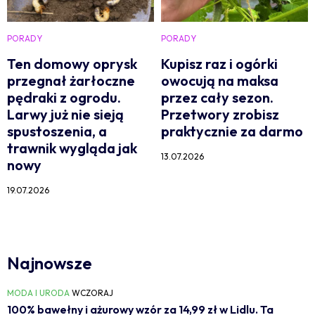
PORADY
PORADY
Ten domowy oprysk
Kupisz raz i ogórki
przegnał żarłoczne
owocują na maksa
pędraki z ogrodu.
przez cały sezon.
Larwy już nie sieją
Przetwory zrobisz
spustoszenia, a
praktycznie za darmo
trawnik wygląda jak
13.07.2026
nowy
19.07.2026
Najnowsze
MODA I URODA
WCZORAJ
100% bawełny i ażurowy wzór za 14,99 zł w Lidlu. Ta