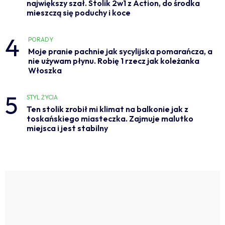
największy szał. Stolik 2w1 z Action, do środka
mieszczą się poduchy i koce
4
PORADY
Moje pranie pachnie jak sycylijska pomarańcza, a
nie używam płynu. Robię 1 rzecz jak koleżanka
Włoszka
5
STYL ŻYCIA
Ten stolik zrobił mi klimat na balkonie jak z
toskańskiego miasteczka. Zajmuje malutko
miejsca i jest stabilny