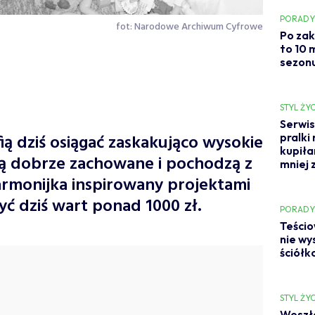
PORAD
fot: Narodowe Archiwum Cyfrowe
Po zak
to 10 
sezonu
STYL ŻYC
Serwis
ią dziś osiągać zaskakująco wysokie
pralki
kupiła
 są dobrze zachowane i pochodzą z
mniej 
harmonijka inspirowany projektami
yć dziś wart ponad 1000 zł.
PORAD
Teścio
nie wy
ściółk
STYL ŻYC
Weszła