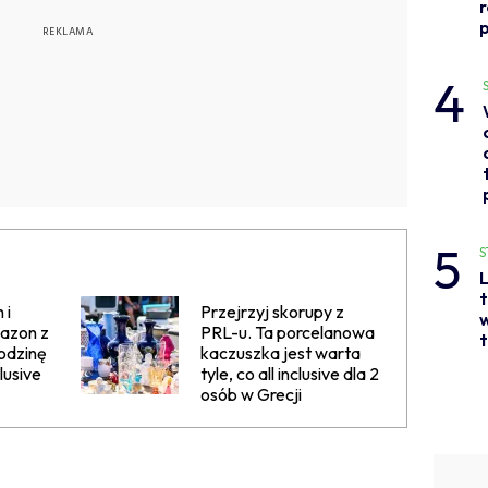
p
4
5
S
L
t
 i
Przejrzyj skorupy z
w
wazon z
PRL-u. Ta porcelanowa
t
odzinę
kaczuszka jest warta
lusive
tyle, co all inclusive dla 2
osób w Grecji