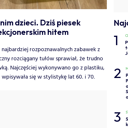
nim dzieci. Dziś piesek
Naj
lekcjonerskim hitem
1
C
P
t
 z najbardziej rozpoznawalnych zabawek z
J
czny rozciągany tułów sprawiał, że trudno
ką. Najczęściej wykonywano go z plastiku,
2
M
wpisywała się w stylistykę lat 60. i 70.
o
3
S
S