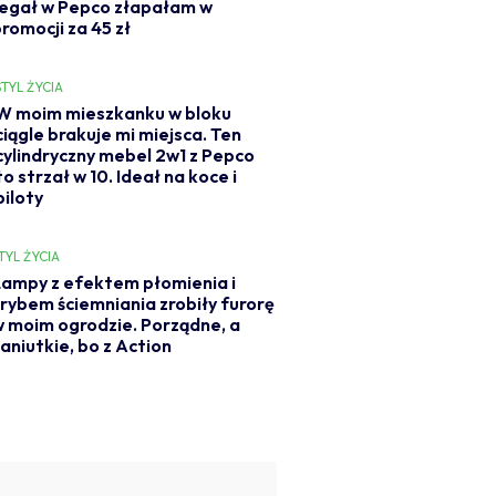
regał w Pepco złapałam w
romocji za 45 zł
STYL ŻYCIA
W moim mieszkanku w bloku
ciągle brakuje mi miejsca. Ten
cylindryczny mebel 2w1 z Pepco
to strzał w 10. Ideał na koce i
piloty
TYL ŻYCIA
ampy z efektem płomienia i
rybem ściemniania zrobiły furorę
 moim ogrodzie. Porządne, a
aniutkie, bo z Action