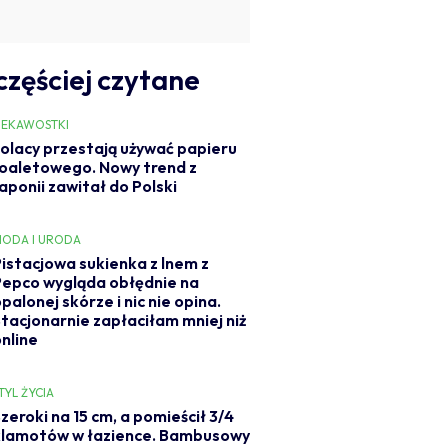
częściej czytane
IEKAWOSTKI
olacy przestają używać papieru
oaletowego. Nowy trend z
aponii zawitał do Polski
ODA I URODA
Pistacjowa sukienka z lnem z
Pepco wygląda obłędnie na
palonej skórze i nic nie opina.
Stacjonarnie zapłaciłam mniej niż
online
TYL ŻYCIA
zeroki na 15 cm, a pomieścił 3/4
klamotów w łazience. Bambusowy