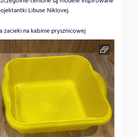
 Szczególnie cenione są modele inspirowane
rojektantki Libuse Niklovej.
zacieki na kabinie prysznicowej