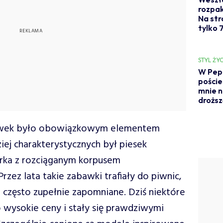
rozpak
Na str
tylko 7
STYL ŻYC
W Pepc
poście
mnie n
droższ
awek było obowiązkowym elementem
ziej charakterystycznych był piesek
urka z rozciąganym korpusem
zez lata takie zabawki trafiały do piwnic,
ł, często zupełnie zapomniane. Dziś niektóre
 wysokie ceny i stały się prawdziwymi