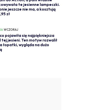
owywała te jesienne lampeczki.
onie jeszcze nie ma, a kosztują
,95 zł
IA
WCZORAJ
o pojawiła się najpiękniejsza
l tej jesieni. Ten motyw rozwalił
a łopatki, wygląda na dużo
ą