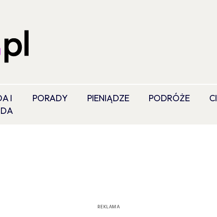
A I
PORADY
PIENIĄDZE
PODRÓŻE
C
ODA