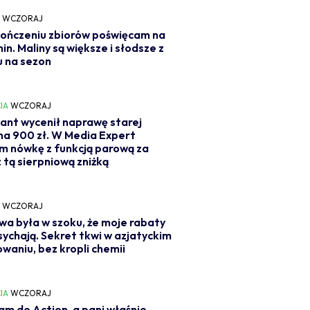
Y
WCZORAJ
ończeniu zbiorów poświęcam na
min. Maliny są większe i słodsze z
 na sezon
IA
WCZORAJ
ant wycenił naprawę starej
 na 900 zł. W Media Expert
m nówkę z funkcją parową za
z tą sierpniową zniżką
Y
WCZORAJ
wa była w szoku, że moje rabaty
sychają. Sekret tkwi w azjatyckim
owaniu, bez kropli chemii
IA
WCZORAJ
m do Action, a pani właśnie