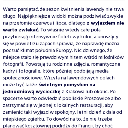
Warto pamiętać, że sezon kwitnienia lawendy nie trwa
długo. Najpiękniejsze widoki można podziwiać zwykle
na przełomie czerwca i lipca, dlatego
z wyjazdem nie
warto zwlekać.
To właśnie wtedy całe pola
przybierają intensywnie fioletowy kolor, a unoszący
się w powietrzu zapach sprawia, że naprawdę można
poczuć klimat południa Europy. Nic dziwnego, że
miejsce stało się prawdziwym hitem wśród miłośników
fotografii. Powstają tu rodzinne zdjęcia, romantyczne
kadry i fotografie, które później podbijają media
społecznościowe. Wizyta na lawendowych polach
może być także
świetnym pomysłem na
jednodniową wycieczkę
z Krakowa lub okolic. Po
spacerze warto odwiedzić pobliskie Proszowice albo
zatrzymać się w jednej z lokalnych restauracji, aby
zamienić taki wyjazd w spokojny, letni dzień z dala od
miejskiego zgiełku. To dowód na to, że nie trzeba
planować kosztownej podróży do Francji, by choć