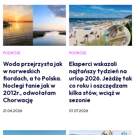
PODRÓŻE
PODRÓŻE
Woda przejrzysta jak
Eksperci wskazali
w norweskich
najtańszy tydzień na
fiordach, a to Polska.
urlop 2026. Jeżdżę tak
Noclegi tanie jak w
co roku i oszczędzam
2012r., odwołałam
kilka stów, wciąż w
Chorwację
sezonie
21.06.2026
01.07.2026