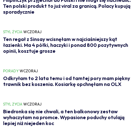
Filipińczyk przyjechał do Polski i nie mógł się nachwalić.
Ten polski produkt to już viral za granicą. Polacy kupują
sporadycznie
STYL ŻYCIA
WCZORAJ
Ten regał z Sinsay wcisnęłam w najciaśniejszy kąt
łazienki. Ma 4 półki, haczyki i ponad 800 pozytywnych
opinii, kosztuje grosze
PORADY
WCZORAJ
Odkryłam to 2 lata temu i od tamtej pory mam piękny
trawnik bez koszenia. Kosiarkę opchnęłam na OLX
STYL ŻYCIA
WCZORAJ
Biedronka się nie chwali, a ten balkonowy zestaw
wyhaczyłam na promce. Wypasione poduchy otulają
lepiej niż niejeden koc