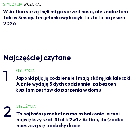
STYL ŻYCIA
WCZORAJ
W Action sprzątnęli mi go sprzed nosa, ale znalazłam
taki w Sinsay. Ten jelonkowy kocyk to złoto na jesień
2026
Najczęściej czytane
1
STYL ŻYCIA
Japonki piją ją codziennie i mają skórę jak laleczki.
Już nie wydaję 3 dych codziennie, za bezcen
kupiłam zestaw do parzenia w domu
2
STYL ŻYCIA
To najtańszy mebel na moim balkonie, a robi
największy szał. Stolik 2w1 z Action, do środka
mieszczą się poduchy i koce