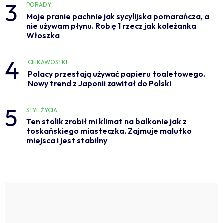
3
PORADY
Moje pranie pachnie jak sycylijska pomarańcza, a
nie używam płynu. Robię 1 rzecz jak koleżanka
Włoszka
4
CIEKAWOSTKI
Polacy przestają używać papieru toaletowego.
Nowy trend z Japonii zawitał do Polski
5
STYL ŻYCIA
Ten stolik zrobił mi klimat na balkonie jak z
toskańskiego miasteczka. Zajmuje malutko
miejsca i jest stabilny