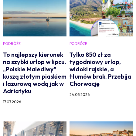
PODRÓŻE
PODRÓŻE
To najlepszy kierunek
Tylko 850 zł za
na szybki urlop w lipcu.
tygodniowy urlop,
„Polskie Malediwy”
widoki rajskie, a
kuszą złotym piaskiem
tłumów brak. Przebija
i lazurową wodą jak w
Chorwację
Adriatyku
24.05.2026
17.07.2026