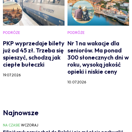
PODRÓŻE
PODRÓŻE
PKP wyprzedaje bilety
Nr 1 na wakacje dla
już od 45 zł. Trzeba się
seniorów. Ma ponad
spieszyć, schodzą jak
300 słonecznych dni w
ciepłe bułeczki
roku, wysoką jakość
opieki i niskie ceny
19.07.2026
10.07.2026
Najnowsze
NA CZASIE
WCZORAJ