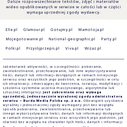
Dalsze rozpowszechnianie tekstów, zdjęć i materiałów
wideo opublikowanych w serwisie w całości lub w części
wymaga uprzedniej zgody wydawcy.
Elle.pl
Glamour.pl
Gotujmy.pl
Mamotoja.pl
Mojegotowanie.pl
National-geographic.pl
Party.pl
Polki.pl
Przyslijprzepis.pl
Viva.pl
Wizaz.pl
Jakiekolwiek aktywności, w szczególności: pobieranie,
zwielokrotnianie, przechowywanie, lub inne wykorzystywanie
treści, danych lub informacji dostępnych w ramach niniejszego
serwisu oraz wszystkich jego podstron, w szczególności w celu
ich eksploracji, zmierzającej do tworzenia, rozwoju, modyfikacji i
szkolenia systemów uczenia maszynowego, algorytmów lub
sztucznej inteligencji
jest zabronione oraz wymaga
uprzedniej, jednoznacznie wyrażonej zgody administratora
serwisu – Burda Media Polska sp. z o.o.
Obowiązek uzyskania
wyraźnej i jednoznacznej zgody wymagany jest bez względu
sposób pobierania, zwielokrotniania, przechowywania lub
innego wykorzystywania treści, danych lub informacji dostępnych
w ramach niniejszego serwisu oraz wszystkich jego podstron, jak
również bez względu na charakter tych treści, danych i informacji.