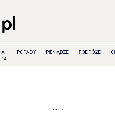
A I
PORADY
PIENIĄDZE
PODRÓŻE
C
ODA