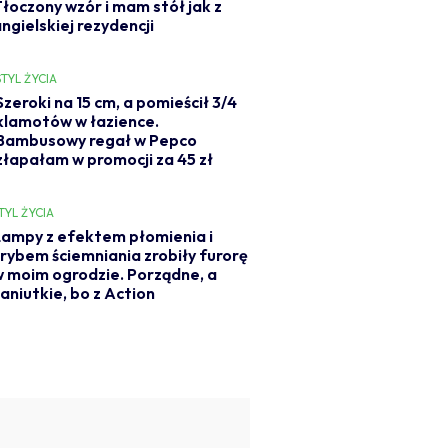
Tłoczony wzór i mam stół jak z
ngielskiej rezydencji
STYL ŻYCIA
Szeroki na 15 cm, a pomieścił 3/4
klamotów w łazience.
Bambusowy regał w Pepco
złapałam w promocji za 45 zł
TYL ŻYCIA
ampy z efektem płomienia i
rybem ściemniania zrobiły furorę
 moim ogrodzie. Porządne, a
aniutkie, bo z Action