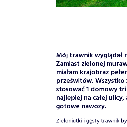
Mój trawnik wyglądał n
Zamiast zielonej mura
miałam krajobraz pełen
prześwitów. Wszystko z
stosować 1 domowy trik
najlepiej na całej ulic
gotowe nawozy.
Zieloniutki i gęsty trawnik