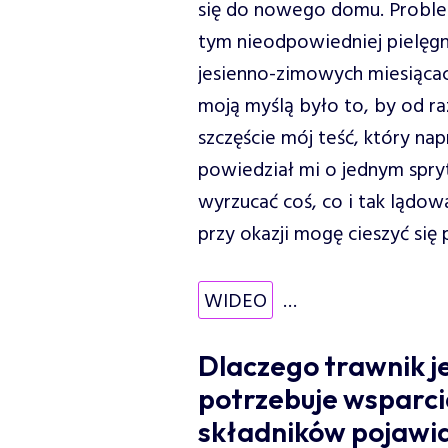
się do nowego domu. Problem
tym nieodpowiedniej pielęgna
jesienno-zimowych miesiącac
moją myślą było to, by od r
szczęście mój teść, który n
powiedział mi o jednym spry
wyrzucać coś, co i tak lądow
przy okazji mogę cieszyć się
WIDEO
…
Dlaczego trawnik je
potrzebuje wsparc
składników pojawiaj