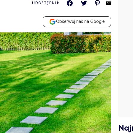
UDOSTĘPNIJ:
Obserwuj nas na Google
Naj