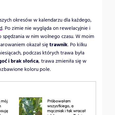
jszych okresów w kalendarzu dla każdego,
d
. Po zimie nie wygląda on rewelacyjnie i
o spędzania w nim wolnego czasu. W moim
zarowaniem okazał się
trawnik
. Po kilku
iesiącach, podczas których trawa była
goć i brak słońca
, trawa zmieniła się w
pozbawione koloru pole.
 mój
Próbowałam
m
wszystkiego, a
osuję
mączniak i tak wracał