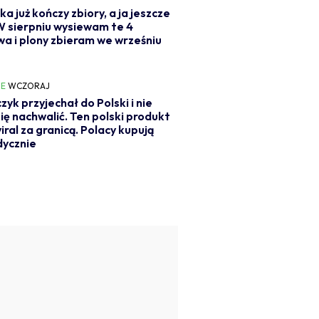
ka już kończy zbiory, a ja jeszcze
 W sierpniu wysiewam te 4
a i plony zbieram we wrześniu
IE
WCZORAJ
czyk przyjechał do Polski i nie
ię nachwalić. Ten polski produkt
viral za granicą. Polacy kupują
dycznie