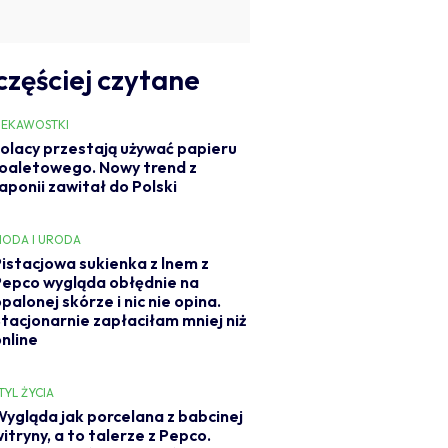
częściej czytane
IEKAWOSTKI
olacy przestają używać papieru
oaletowego. Nowy trend z
aponii zawitał do Polski
ODA I URODA
Pistacjowa sukienka z lnem z
Pepco wygląda obłędnie na
palonej skórze i nic nie opina.
Stacjonarnie zapłaciłam mniej niż
online
TYL ŻYCIA
Wygląda jak porcelana z babcinej
itryny, a to talerze z Pepco.