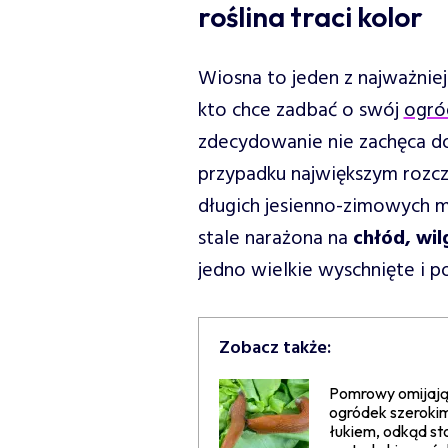
roślina traci kolor
Wiosna to jeden z najważnie
kto chce zadbać o swój
ogró
zdecydowanie nie zachęca d
przypadku największym rozc
długich jesienno-zimowych m
stale narażona na
chłód, wil
jedno wielkie wyschnięte i 
Zobacz także:
Pomrowy omijają
ogródek szeroki
łukiem, odkąd st