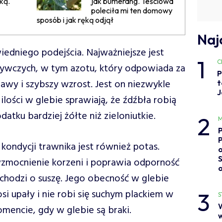
ką.
jak bumerang. Teściowa
poleciła mi ten domowy
sposób i jak ręką odjął
Naj
dniego podejścia. Najważniejsze jest
1
C
żywczych, w tym azotu, który odpowiada za
P
awy i szybszy wzrost. Jest on niezwykle
t
J
ilości w glebie sprawiają, że źdźbła robią
datku bardziej żółte niż zieloniutkie.
2
M
 kondycji trawnika jest również potas.
o
zmocnienie korzeni i poprawia odporność
i chodzi o suszę. Jego obecność w glebie
osi upały i nie robi się suchym plackiem w
3
S
mencie, gdy w glebie są braki.
w