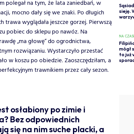
 polegał na tym, że lata zaniedbań, w
Sąsiad
cji, mocno dały się we znaki. Po długich
sieję.
warzyw
h trawa wyglądała jeszcze gorzej. Pierwszą
azu pobiec do sklepu po nawóz. Na
NA CZAS
aprawdę „ma głowę” do ogrodnictwa,
Filipiń
mógł s
tnym rozwiązaniu. Wystarczyło przestać
to już 
ało w koszu po obiedzie. Zaoszczędziłam, a
spora
 perfekcyjnym trawnikiem przez cały sezon.
st osłabiony po zimie i
ia? Bez odpowiednich
ą się na nim suche placki, a