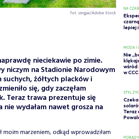
NA CZAS
fot. singjai/Adobe Stock
Eksper
czarną
lepiej 
MODA I
Nie „b
aprawdę nieciekawie po zimie.
klękaj
wśród 
wy niczym na Stadionie Narodowym
w CCC
 suchych, żółtych placków i
mieniło się, gdy zaczęłam
STYL ŻYC
. Teraz trawa prezentuje się
Czekał
y, a nie wydałam nawet grosza na
solaró
Teraz 
Powal
 był moim marzeniem, odkąd wprowadziłam
PORAD