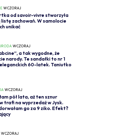
IE
WCZORAJ
tka od savoir-vivre stworzyła
 listę zachowań. W samolocie
ich unikać
 URODA
WCZORAJ
abcine”, a tak wygodne, że
cie narody. Te sandałki to nr 1
eleganckich 60-latek. Taniutko
IA
WCZORAJ
am pół lata, aż ten sznur
w trafi na wyprzedaż w Jysk.
dorwałam go za 9 ziko. Efekt?
ający
Y
WCZORAJ