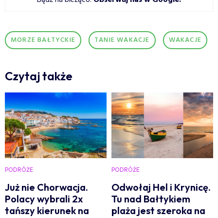
MORZE BAŁTYCKIE
TANIE WAKACJE
WAKACJE
Czytaj także
PODRÓŻE
PODRÓŻE
Już nie Chorwacja.
Odwołaj Hel i Krynicę.
Polacy wybrali 2x
Tu nad Bałtykiem
tańszy kierunek na
plaża jest szeroka na