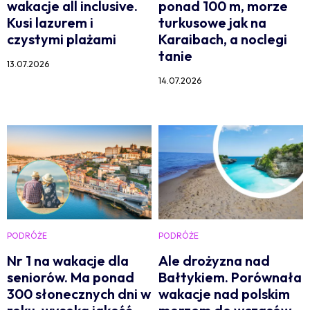
wakacje all inclusive.
ponad 100 m, morze
Kusi lazurem i
turkusowe jak na
czystymi plażami
Karaibach, a noclegi
tanie
13.07.2026
14.07.2026
PODRÓŻE
PODRÓŻE
Nr 1 na wakacje dla
Ale drożyzna nad
seniorów. Ma ponad
Bałtykiem. Porównała
300 słonecznych dni w
wakacje nad polskim