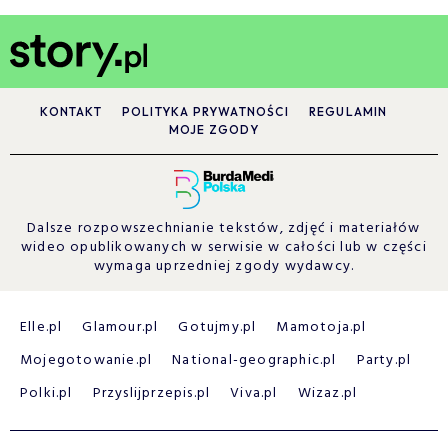
KONTAKT
POLITYKA PRYWATNOŚCI
REGULAMIN
MOJE ZGODY
Dalsze rozpowszechnianie tekstów, zdjęć i materiałów
wideo opublikowanych w serwisie w całości lub w części
wymaga uprzedniej zgody wydawcy.
Elle.pl
Glamour.pl
Gotujmy.pl
Mamotoja.pl
Mojegotowanie.pl
National-geographic.pl
Party.pl
Polki.pl
Przyslijprzepis.pl
Viva.pl
Wizaz.pl