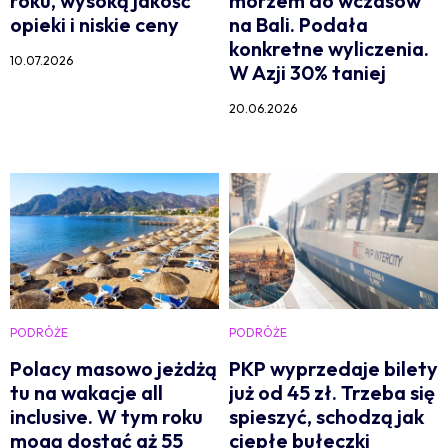
roku, wysoką jakość
morzem do wczasów
opieki i niskie ceny
na Bali. Podała
konkretne wyliczenia.
10.07.2026
W Azji 30% taniej
20.06.2026
PODRÓŻE
PODRÓŻE
Polacy masowo jeżdżą
PKP wyprzedaje bilety
tu na wakacje all
już od 45 zł. Trzeba się
inclusive. W tym roku
spieszyć, schodzą jak
mogą dostać aż 55
ciepłe bułeczki