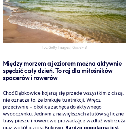
fot. Getty Images | Gosiek-B
Między morzem a jeziorem można aktywnie
spędzić cały dzień. To raj dla miłośników
spacerów i rowerów
Choć Dąbkowice kojarzą się przede wszystkim z ciszą,
nie oznacza to, że brakuje tu atrakcji. Wręcz
przeciwnie – okolica zachęca do aktywnego
wypoczynku. Jednym z największych atutów są liczne
trasy piesze i rowerowe prowadzące wzdłuż wybrzeża
oraz wokół jeziora Bukowo.
Bardzo popularna jest