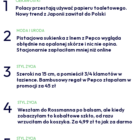
1
CIEKAWOSTKI
Polacy przestają używać papieru toaletowego.
Nowy trend z Japonii zawitał do Polski
2
MODA I URODA
Pistacjowa sukienka z lnem z Pepco wygląda
obłędnie na opalonej skórze i nic nie opina.
Stacjonarnie zapłaciłam mniej niż online
3
STYL ŻYCIA
Szeroki na 15 cm, a pomieścił 3/4 klamotów w
łazience. Bambusowy regał w Pepco złapałam w
promocji za 45 zł
4
STYL ŻYCIA
Weszłam do Rossmanna po balsam, ale kiedy
zobaczyłam to kobaltowe szkło, od razu
wrzuciłam do koszyka. Za 4,99 zł to jak za darmo
STYL ŻYCIA