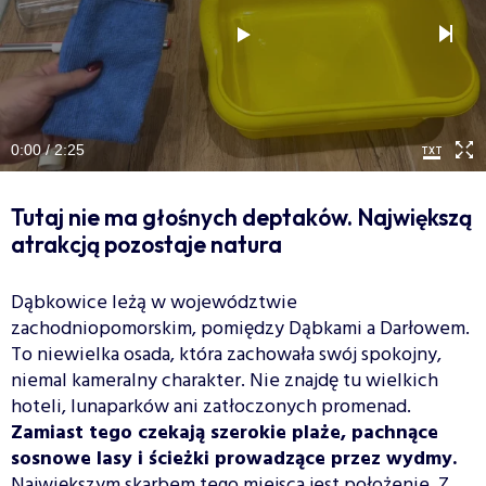
0:00 / 2:25
Tutaj nie ma głośnych deptaków. Największą
atrakcją pozostaje natura
Dąbkowice leżą w województwie
zachodniopomorskim, pomiędzy Dąbkami a Darłowem.
To niewielka osada, która zachowała swój spokojny,
niemal kameralny charakter. Nie znajdę tu wielkich
hoteli, lunaparków ani zatłoczonych promenad.
Zamiast tego czekają szerokie plaże, pachnące
sosnowe lasy i ścieżki prowadzące przez wydmy.
Największym skarbem tego miejsca jest położenie. Z