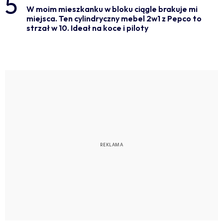
5
W moim mieszkanku w bloku ciągle brakuje mi
miejsca. Ten cylindryczny mebel 2w1 z Pepco to
strzał w 10. Ideał na koce i piloty