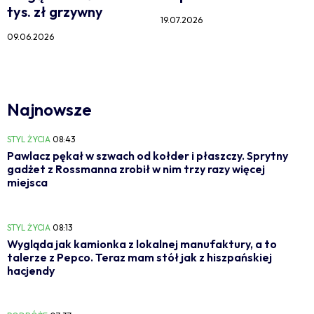
tys. zł grzywny
19.07.2026
09.06.2026
Najnowsze
STYL ŻYCIA
08:43
Pawlacz pękał w szwach od kołder i płaszczy. Sprytny
gadżet z Rossmanna zrobił w nim trzy razy więcej
miejsca
STYL ŻYCIA
08:13
Wygląda jak kamionka z lokalnej manufaktury, a to
talerze z Pepco. Teraz mam stół jak z hiszpańskiej
hacjendy