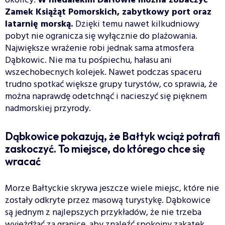
okolicy.
W niedalekim Darłowie można zobaczyć
Zamek Książąt Pomorskich, zabytkowy port oraz
latarnię morską.
Dzięki temu nawet kilkudniowy
pobyt nie ogranicza się wyłącznie do plażowania.
Największe wrażenie robi jednak sama atmosfera
Dąbkowic. Nie ma tu pośpiechu, hałasu ani
wszechobecnych kolejek. Nawet podczas spaceru
trudno spotkać większe grupy turystów, co sprawia, że
można naprawdę odetchnąć i nacieszyć się pięknem
nadmorskiej przyrody.
Dąbkowice pokazują, że Bałtyk wciąż potrafi
zaskoczyć. To miejsce, do którego chce się
wracać
Morze Bałtyckie skrywa jeszcze wiele miejsc, które nie
zostały odkryte przez masową turystykę. Dąbkowice
są jednym z najlepszych przykładów, że nie trzeba
wyjeżdżać za granicę, aby znaleźć spokojny zakątek