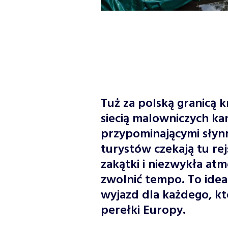
Tuż za polską granicą k
siecią malowniczych ka
przypominającymi słyn
turystów czekają tu rej
zakątki i niezwykła atm
zwolnić tempo. To ide
wyjazd dla każdego, kt
perełki Europy.