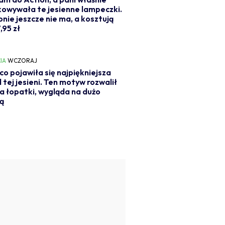
owywała te jesienne lampeczki.
onie jeszcze nie ma, a kosztują
,95 zł
IA
WCZORAJ
o pojawiła się najpiękniejsza
l tej jesieni. Ten motyw rozwalił
a łopatki, wygląda na dużo
ą