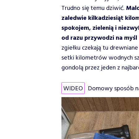
Trudno się temu dziwić.
Malo
zaledwie kilkadziesiąt kil
spokojem, zielenią i niez
od razu przywodzi na myśl
zgiełku czekają tu drewniane 
setki kilometrów wodnych s
gondolą przez jeden z najba
WIDEO
Domowy sposób na 