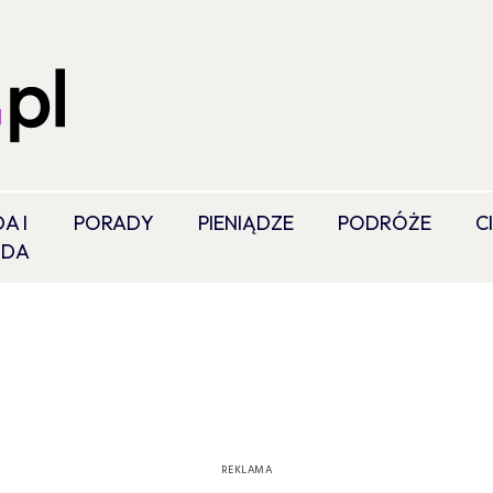
A I
PORADY
PIENIĄDZE
PODRÓŻE
C
ODA