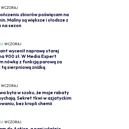
Y
WCZORAJ
ończeniu zbiorów poświęcam na
min. Maliny są większe i słodsze z
 na sezon
IA
WCZORAJ
ant wycenił naprawę starej
 na 900 zł. W Media Expert
m nówkę z funkcją parową za
z tą sierpniową zniżką
Y
WCZORAJ
wa była w szoku, że moje rabaty
sychają. Sekret tkwi w azjatyckim
owaniu, bez kropli chemii
IA
WCZORAJ
m do Action, a pani właśnie