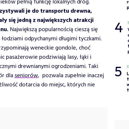
eków pełnią funkcję lokalnych dróg.
p
ystywali je do transportu drewna,
ały się jedną z największych atrakcji
4
onu.
Największą popularnością cieszą się
i łodziami odpychanymi długimi tyczkami.
przypominają weneckie gondole, choć
 pasażerowie podziwiają lasy, łąki i
cznymi drewnianymi ogrodzeniami. Taki
5
S
L
ór dla
seniorów
, pozwala zupełnie inaczej
t
żliwość dotarcia do miejsc, których nie
w
t