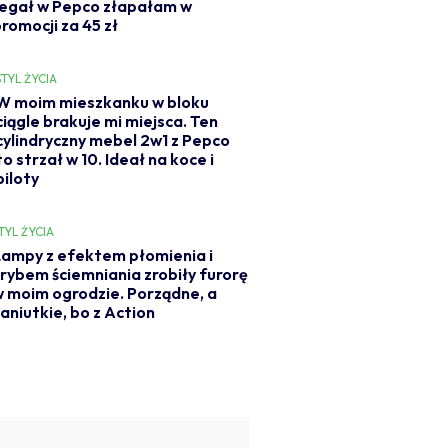
regał w Pepco złapałam w
romocji za 45 zł
STYL ŻYCIA
W moim mieszkanku w bloku
ciągle brakuje mi miejsca. Ten
cylindryczny mebel 2w1 z Pepco
to strzał w 10. Ideał na koce i
piloty
TYL ŻYCIA
ampy z efektem płomienia i
rybem ściemniania zrobiły furorę
 moim ogrodzie. Porządne, a
aniutkie, bo z Action