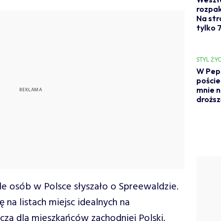
rozpak
Na str
tylko 7
STYL ŻYC
W Pepc
poście
mnie n
droższ
ele osób w Polsce słyszało o Spreewaldzie.
ę na listach miejsc idealnych na
za dla mieszkańców zachodniej Polski.