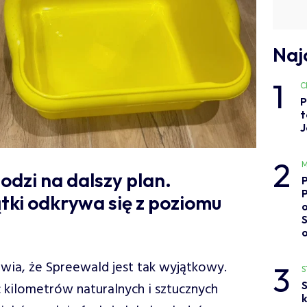
Naj
1
C
P
t
J
2
M
dzi na dalszy plan.
tki odkrywa się z poziomu
o
wia, że Spreewald jest tak wyjątkowy.
3
S
S
 kilometrów naturalnych i sztucznych