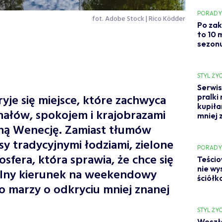
PORAD
fot. Adobe Stock | Rico Ködder
Po zak
to 10 
sezonu
STYL ŻYC
Serwis
ryje się miejsce, które zachwyca
pralki
kupiła
nałów, spokojem i krajobrazami
mniej 
ną Wenecję. Zamiast tłumów
sy tradycyjnymi łodziami, zielone
PORAD
osfera, która sprawia, że chce się
Teścio
nie wy
alny kierunek na weekendowy
ściółk
o marzy o odkryciu mniej znanej
STYL ŻYC
Weszła