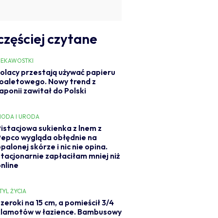
częściej czytane
IEKAWOSTKI
olacy przestają używać papieru
oaletowego. Nowy trend z
aponii zawitał do Polski
ODA I URODA
Pistacjowa sukienka z lnem z
Pepco wygląda obłędnie na
palonej skórze i nic nie opina.
Stacjonarnie zapłaciłam mniej niż
online
TYL ŻYCIA
zeroki na 15 cm, a pomieścił 3/4
klamotów w łazience. Bambusowy