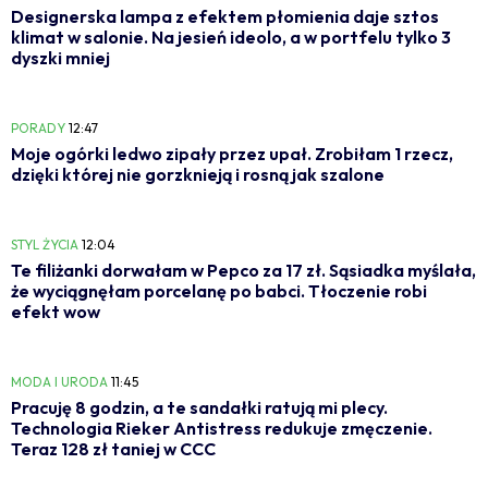
Designerska lampa z efektem płomienia daje sztos
klimat w salonie. Na jesień ideolo, a w portfelu tylko 3
dyszki mniej
PORADY
12:47
Moje ogórki ledwo zipały przez upał. Zrobiłam 1 rzecz,
dzięki której nie gorzknieją i rosną jak szalone
STYL ŻYCIA
12:04
Te filiżanki dorwałam w Pepco za 17 zł. Sąsiadka myślała,
że wyciągnęłam porcelanę po babci. Tłoczenie robi
efekt wow
MODA I URODA
11:45
Pracuję 8 godzin, a te sandałki ratują mi plecy.
Technologia Rieker Antistress redukuje zmęczenie.
Teraz 128 zł taniej w CCC