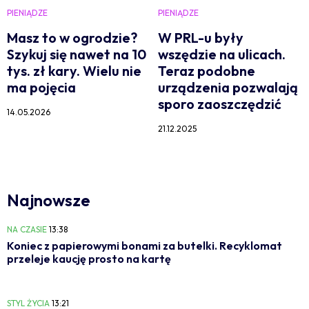
PIENIĄDZE
PIENIĄDZE
Masz to w ogrodzie?
W PRL-u były
Szykuj się nawet na 10
wszędzie na ulicach.
tys. zł kary. Wielu nie
Teraz podobne
ma pojęcia
urządzenia pozwalają
sporo zaoszczędzić
14.05.2026
21.12.2025
Najnowsze
NA CZASIE
13:38
Koniec z papierowymi bonami za butelki. Recyklomat
przeleje kaucję prosto na kartę
STYL ŻYCIA
13:21