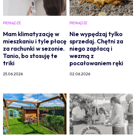
PIENIĄDZE
PIENIĄDZE
Mam klimatyzację w
Nie wypędzaj tylko
mieszkaniu i tyle płacę
sprzedaj. Chętni za
za rachunki w sezonie.
niego zapłacą i
Tanio, bo stosuję te
wezmą z
triki
pocałowaniem ręki
25.06.2026
02.06.2026