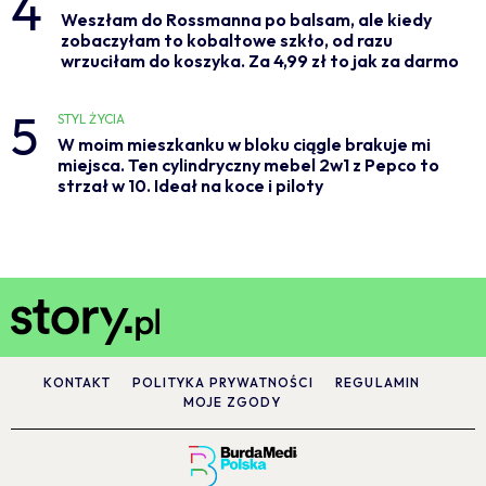
4
Weszłam do Rossmanna po balsam, ale kiedy
zobaczyłam to kobaltowe szkło, od razu
wrzuciłam do koszyka. Za 4,99 zł to jak za darmo
5
STYL ŻYCIA
W moim mieszkanku w bloku ciągle brakuje mi
miejsca. Ten cylindryczny mebel 2w1 z Pepco to
strzał w 10. Ideał na koce i piloty
KONTAKT
POLITYKA PRYWATNOŚCI
REGULAMIN
MOJE ZGODY