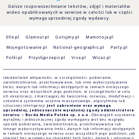
Dalsze rozpowszechnianie tekstów, zdjęć i materiałów
wideo opublikowanych w serwisie w całości lub w części
wymaga uprzedniej zgody wydawcy.
Elle.pl
Glamour.pl
Gotujmy.pl
Mamotoja.pl
Mojegotowanie.pl
National-geographic.pl
Party.pl
Polki.pl
Przyslijprzepis.pl
Viva.pl
Wizaz.pl
Jakiekolwiek aktywności, w szczególności: pobieranie,
zwielokrotnianie, przechowywanie, lub inne wykorzystywanie
treści, danych lub informacji dostępnych w ramach niniejszego
serwisu oraz wszystkich jego podstron, w szczególności w celu
ich eksploracji, zmierzającej do tworzenia, rozwoju, modyfikacji i
szkolenia systemów uczenia maszynowego, algorytmów lub
sztucznej inteligencji
jest zabronione oraz wymaga
uprzedniej, jednoznacznie wyrażonej zgody administratora
serwisu – Burda Media Polska sp. z o.o.
Obowiązek uzyskania
wyraźnej i jednoznacznej zgody wymagany jest bez względu
sposób pobierania, zwielokrotniania, przechowywania lub
innego wykorzystywania treści, danych lub informacji dostępnych
w ramach niniejszego serwisu oraz wszystkich jego podstron, jak
również bez względu na charakter tych treści, danych i informacji.