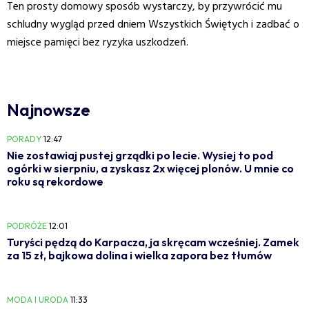
Ten prosty domowy sposób wystarczy, by przywrócić mu
schludny wygląd przed dniem Wszystkich Świętych i zadbać o
miejsce pamięci bez ryzyka uszkodzeń.
Najnowsze
PORADY
12:47
Nie zostawiaj pustej grządki po lecie. Wysiej to pod
ogórki w sierpniu, a zyskasz 2x więcej plonów. U mnie co
roku są rekordowe
PODRÓŻE
12:01
Turyści pędzą do Karpacza, ja skręcam wcześniej. Zamek
za 15 zł, bajkowa dolina i wielka zapora bez tłumów
MODA I URODA
11:33