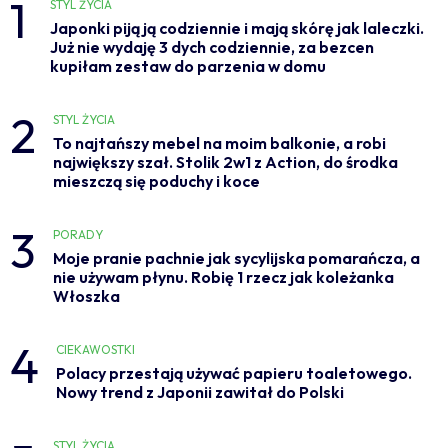
1
STYL ŻYCIA
Japonki piją ją codziennie i mają skórę jak laleczki.
Już nie wydaję 3 dych codziennie, za bezcen
kupiłam zestaw do parzenia w domu
2
STYL ŻYCIA
To najtańszy mebel na moim balkonie, a robi
największy szał. Stolik 2w1 z Action, do środka
mieszczą się poduchy i koce
3
PORADY
Moje pranie pachnie jak sycylijska pomarańcza, a
nie używam płynu. Robię 1 rzecz jak koleżanka
Włoszka
4
CIEKAWOSTKI
Polacy przestają używać papieru toaletowego.
Nowy trend z Japonii zawitał do Polski
STYL ŻYCIA