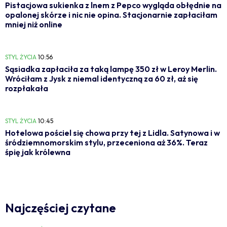
Pistacjowa sukienka z lnem z Pepco wygląda obłędnie na
opalonej skórze i nic nie opina. Stacjonarnie zapłaciłam
mniej niż online
STYL ŻYCIA
10:56
Sąsiadka zapłaciła za taką lampę 350 zł w Leroy Merlin.
Wróciłam z Jysk z niemal identyczną za 60 zł, aż się
rozpłakała
STYL ŻYCIA
10:45
Hotelowa pościel się chowa przy tej z Lidla. Satynowa i w
śródziemnomorskim stylu, przeceniona aż 36%. Teraz
śpię jak królewna
Najczęściej czytane