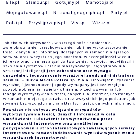
Elle.pl
Glamour.pl
Gotujmy.pl
Mamotoja.pl
Mojegotowanie.pl
National-geographic.pl
Party.pl
Polki.pl
Przyslijprzepis.pl
Viva.pl
Wizaz.pl
Jakiekolwiek aktywności, w szczególności: pobieranie,
zwielokrotnianie, przechowywanie, lub inne wykorzystywanie
treści, danych lub informacji dostępnych w ramach niniejszego
serwisu oraz wszystkich jego podstron, w szczególności w celu
ich eksploracji, zmierzającej do tworzenia, rozwoju, modyfikacji i
szkolenia systemów uczenia maszynowego, algorytmów lub
sztucznej inteligencji
jest zabronione oraz wymaga
uprzedniej, jednoznacznie wyrażonej zgody administratora
serwisu – Burda Media Polska sp. z o.o.
Obowiązek uzyskania
wyraźnej i jednoznacznej zgody wymagany jest bez względu
sposób pobierania, zwielokrotniania, przechowywania lub
innego wykorzystywania treści, danych lub informacji dostępnych
w ramach niniejszego serwisu oraz wszystkich jego podstron, jak
również bez względu na charakter tych treści, danych i informacji.
Powyższe nie dotyczy wyłącznie przypadków
wykorzystywania treści, danych i informacji w celu
umożliwienia i ułatwienia ich wyszukiwania przez
wyszukiwarki internetowe oraz umożliwienia
pozycjonowania stron internetowych zawierających serwisy
internetowe w ramach indeksowania wyników wyszukiwania
wyszukiwarek internetowych