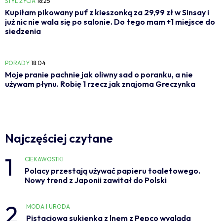
STYL ŻYCIA
18:25
Kupiłam pikowany puf z kieszonką za 29,99 zł w Sinsay i
już nic nie wala się po salonie. Do tego mam +1 miejsce do
siedzenia
PORADY
18:04
Moje pranie pachnie jak oliwny sad o poranku, a nie
używam płynu. Robię 1 rzecz jak znajoma Greczynka
Najczęściej czytane
1
CIEKAWOSTKI
Polacy przestają używać papieru toaletowego.
Nowy trend z Japonii zawitał do Polski
2
MODA I URODA
Pistacjowa sukienka z lnem z Pepco wygląda