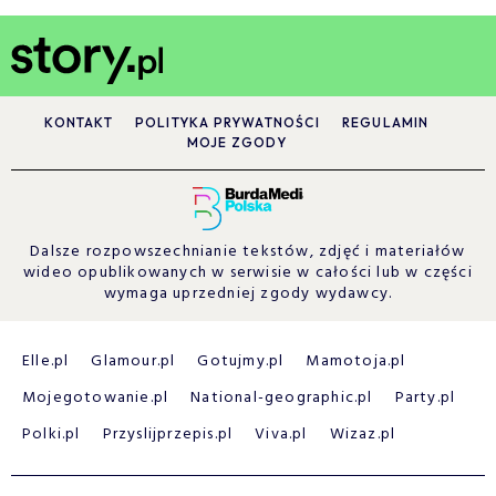
KONTAKT
POLITYKA PRYWATNOŚCI
REGULAMIN
MOJE ZGODY
Dalsze rozpowszechnianie tekstów, zdjęć i materiałów
wideo opublikowanych w serwisie w całości lub w części
wymaga uprzedniej zgody wydawcy.
Elle.pl
Glamour.pl
Gotujmy.pl
Mamotoja.pl
Mojegotowanie.pl
National-geographic.pl
Party.pl
Polki.pl
Przyslijprzepis.pl
Viva.pl
Wizaz.pl