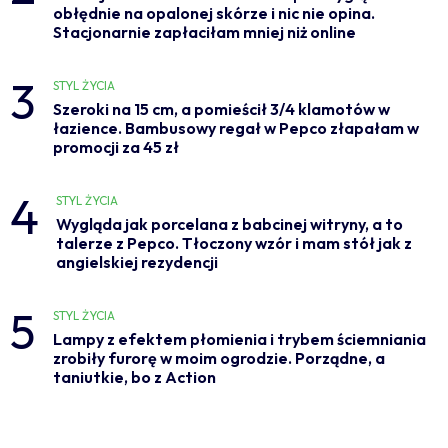
obłędnie na opalonej skórze i nic nie opina.
Stacjonarnie zapłaciłam mniej niż online
3
STYL ŻYCIA
Szeroki na 15 cm, a pomieścił 3/4 klamotów w
łazience. Bambusowy regał w Pepco złapałam w
promocji za 45 zł
4
STYL ŻYCIA
Wygląda jak porcelana z babcinej witryny, a to
talerze z Pepco. Tłoczony wzór i mam stół jak z
angielskiej rezydencji
5
STYL ŻYCIA
Lampy z efektem płomienia i trybem ściemniania
zrobiły furorę w moim ogrodzie. Porządne, a
taniutkie, bo z Action