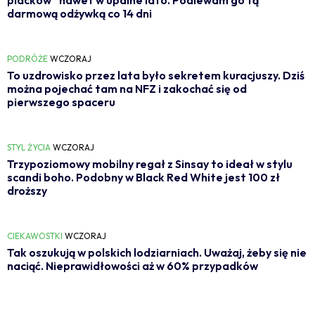
placków” nawet w upalne lato. Podlewam go tą
darmową odżywką co 14 dni
PODRÓŻE
WCZORAJ
To uzdrowisko przez lata było sekretem kuracjuszy. Dziś
można pojechać tam na NFZ i zakochać się od
pierwszego spaceru
STYL ŻYCIA
WCZORAJ
Trzypoziomowy mobilny regał z Sinsay to ideał w stylu
scandi boho. Podobny w Black Red White jest 100 zł
droższy
CIEKAWOSTKI
WCZORAJ
Tak oszukują w polskich lodziarniach. Uważaj, żeby się nie
naciąć. Nieprawidłowości aż w 60% przypadków