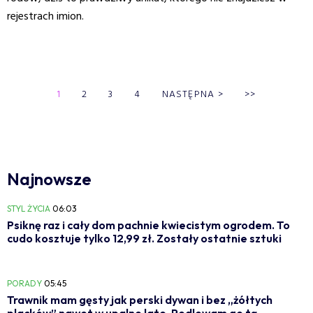
rejestrach imion.
1
2
3
4
NASTĘPNA
>
>>
Najnowsze
STYL ŻYCIA
06:03
Psiknę raz i cały dom pachnie kwiecistym ogrodem. To
cudo kosztuje tylko 12,99 zł. Zostały ostatnie sztuki
PORADY
05:45
Trawnik mam gęsty jak perski dywan i bez „żółtych