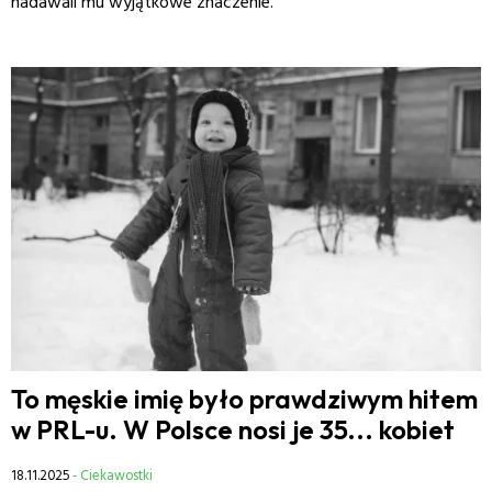
nadawali mu wyjątkowe znaczenie.
To męskie imię było prawdziwym hitem
w PRL-u. W Polsce nosi je 35... kobiet
18.11.2025
- Ciekawostki