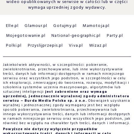
wideo opublikowanych w serwisie w całości lub w części
wymaga uprzedniej zgody wydawcy.
Elle.pl
Glamour.pl
Gotujmy.pl
Mamotoja.pl
Mojegotowanie.pl
National-geographic.pl
Party.pl
Polki.pl
Przyslijprzepis.pl
Viva.pl
Wizaz.pl
Jakiekolwiek aktywności, w szczególności: pobieranie,
zwielokrotnianie, przechowywanie, lub inne wykorzystywanie
treści, danych lub informacji dostępnych w ramach niniejszego
serwisu oraz wszystkich jego podstron, w szczególności w celu
ich eksploracji, zmierzającej do tworzenia, rozwoju, modyfikacji i
szkolenia systemów uczenia maszynowego, algorytmów lub
sztucznej inteligencji
jest zabronione oraz wymaga
uprzedniej, jednoznacznie wyrażonej zgody administratora
serwisu – Burda Media Polska sp. z o.o.
Obowiązek uzyskania
wyraźnej i jednoznacznej zgody wymagany jest bez względu
sposób pobierania, zwielokrotniania, przechowywania lub
innego wykorzystywania treści, danych lub informacji dostępnych
w ramach niniejszego serwisu oraz wszystkich jego podstron, jak
również bez względu na charakter tych treści, danych i informacji.
Powyższe nie dotyczy wyłącznie przypadków
wykorzystywania treści, danych i informacji w celu