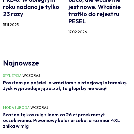
roku nadano je tylko
jest nowe. Właśnie
23 razy
trafiło do rejestru
PESEL
15.11.2025
17.02.2026
Najnowsze
STYL ŻYCIA
WCZORAJ
Poszłam po pościel, a wróciłam z pistacjową latarenką.
Jysk wyprzedaje ją za 5 zł, to głupi by nie wziął
MODA I URODA
WCZORAJ
Szał na tę koszulę z lnem za 26 zł przekroczył
oczekiwania. Piwoniowy kolor urzeka, a rozmiar 4XL
znika w mig