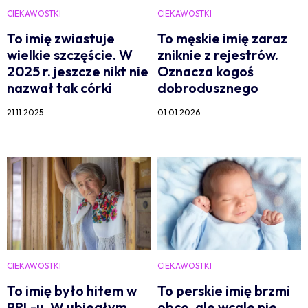
CIEKAWOSTKI
CIEKAWOSTKI
To imię zwiastuje
To męskie imię zaraz
wielkie szczęście. W
zniknie z rejestrów.
2025 r. jeszcze nikt nie
Oznacza kogoś
nazwał tak córki
dobrodusznego
21.11.2025
01.01.2026
CIEKAWOSTKI
CIEKAWOSTKI
To imię było hitem w
To perskie imię brzmi
PRL-u. W ubiegłym
obco, ale wcale nie