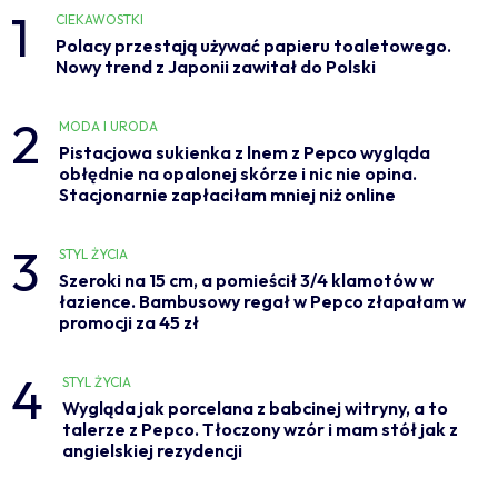
1
CIEKAWOSTKI
Polacy przestają używać papieru toaletowego.
Nowy trend z Japonii zawitał do Polski
2
MODA I URODA
Pistacjowa sukienka z lnem z Pepco wygląda
obłędnie na opalonej skórze i nic nie opina.
Stacjonarnie zapłaciłam mniej niż online
3
STYL ŻYCIA
Szeroki na 15 cm, a pomieścił 3/4 klamotów w
łazience. Bambusowy regał w Pepco złapałam w
promocji za 45 zł
4
STYL ŻYCIA
Wygląda jak porcelana z babcinej witryny, a to
talerze z Pepco. Tłoczony wzór i mam stół jak z
angielskiej rezydencji