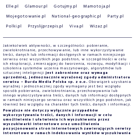
Elle.pl
Glamour.pl
Gotujmy.pl
Mamotoja.pl
Mojegotowanie.pl
National-geographic.pl
Party.pl
Polki.pl
Przyslijprzepis.pl
Viva.pl
Wizaz.pl
Jakiekolwiek aktywności, w szczególności: pobieranie,
zwielokrotnianie, przechowywanie, lub inne wykorzystywanie
treści, danych lub informacji dostępnych w ramach niniejszego
serwisu oraz wszystkich jego podstron, w szczególności w celu
ich eksploracji, zmierzającej do tworzenia, rozwoju, modyfikacji i
szkolenia systemów uczenia maszynowego, algorytmów lub
sztucznej inteligencji
jest zabronione oraz wymaga
uprzedniej, jednoznacznie wyrażonej zgody administratora
serwisu – Burda Media Polska sp. z o.o.
Obowiązek uzyskania
wyraźnej i jednoznacznej zgody wymagany jest bez względu
sposób pobierania, zwielokrotniania, przechowywania lub
innego wykorzystywania treści, danych lub informacji dostępnych
w ramach niniejszego serwisu oraz wszystkich jego podstron, jak
również bez względu na charakter tych treści, danych i informacji.
Powyższe nie dotyczy wyłącznie przypadków
wykorzystywania treści, danych i informacji w celu
umożliwienia i ułatwienia ich wyszukiwania przez
wyszukiwarki internetowe oraz umożliwienia
pozycjonowania stron internetowych zawierających serwisy
internetowe w ramach indeksowania wyników wyszukiwania