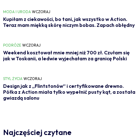
MODA I URODA
WCZORAJ
Kupiłam z ciekawości, bo tani, jak wszystko w Action.
Teraz mam miękką skórę niczym bobas. Zapach obłędny
PODRÓŻE
WCZORAJ
Weekend kosztował mnie mniej niż 700 zł. Czułam się
jak w Toskanii, a ledwie wyjechałam za granicę Polski
STYL ŻYCIA
WCZORAJ
Design jak z „Flintstonów” i certyfikowane drewno.
Półka z Action miała tylko wypełnić pusty kąt, a została
gwiazdą salonu
Najczęściej czytane