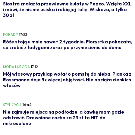
Siostra znalazła przewiewne kuloty w Pepco. Wzięła XXL
i mówi, że nic nie uciska i robią jej talię. Wiskoza, a tylko
30 zł
PORADY
17:33
Róże stoją u mnie nawet 2 tygodnie. Florystka pokazała,
co zrobić z łodygami zaraz po przyniesieniu do domu
MODA I URODA
17:12
Mój włosowy przyklap wołał o pomstę do nieba. Pianka z
Rossmanna daje 5x więcej objętości. Nie obciąża cienkich
włosów
STYL ŻYCIA
16:44
Nie zajmuje miejsca na podłodze, a kawkę mam gdzie
odstawić. Drewniane cacko za 23 zł to HIT do
mikrosalonu