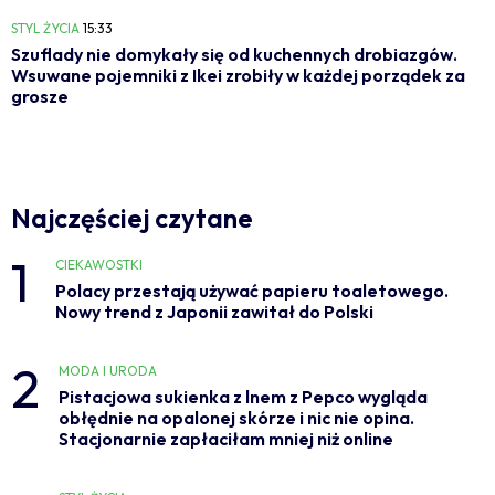
STYL ŻYCIA
15:33
Szuflady nie domykały się od kuchennych drobiazgów.
Wsuwane pojemniki z Ikei zrobiły w każdej porządek za
grosze
Najczęściej czytane
1
CIEKAWOSTKI
Polacy przestają używać papieru toaletowego.
Nowy trend z Japonii zawitał do Polski
2
MODA I URODA
Pistacjowa sukienka z lnem z Pepco wygląda
obłędnie na opalonej skórze i nic nie opina.
Stacjonarnie zapłaciłam mniej niż online