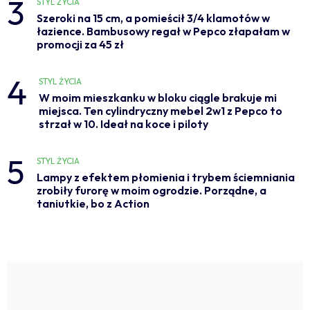
3
STYL ŻYCIA
Szeroki na 15 cm, a pomieścił 3/4 klamotów w
łazience. Bambusowy regał w Pepco złapałam w
promocji za 45 zł
4
STYL ŻYCIA
W moim mieszkanku w bloku ciągle brakuje mi
miejsca. Ten cylindryczny mebel 2w1 z Pepco to
strzał w 10. Ideał na koce i piloty
5
STYL ŻYCIA
Lampy z efektem płomienia i trybem ściemniania
zrobiły furorę w moim ogrodzie. Porządne, a
taniutkie, bo z Action