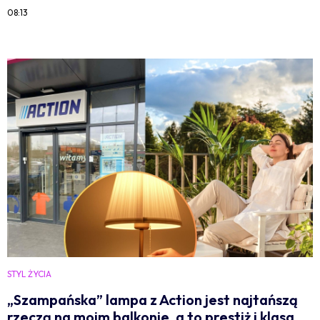
08:13
STYL ŻYCIA
„Szampańska” lampa z Action jest najtańszą
rzeczą na moim balkonie, a to prestiż i klasa.