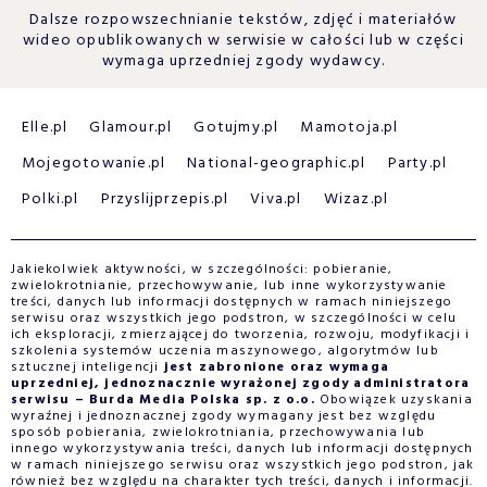
Dalsze rozpowszechnianie tekstów, zdjęć i materiałów
wideo opublikowanych w serwisie w całości lub w części
wymaga uprzedniej zgody wydawcy.
Elle.pl
Glamour.pl
Gotujmy.pl
Mamotoja.pl
Mojegotowanie.pl
National-geographic.pl
Party.pl
Polki.pl
Przyslijprzepis.pl
Viva.pl
Wizaz.pl
Jakiekolwiek aktywności, w szczególności: pobieranie,
zwielokrotnianie, przechowywanie, lub inne wykorzystywanie
treści, danych lub informacji dostępnych w ramach niniejszego
serwisu oraz wszystkich jego podstron, w szczególności w celu
ich eksploracji, zmierzającej do tworzenia, rozwoju, modyfikacji i
szkolenia systemów uczenia maszynowego, algorytmów lub
sztucznej inteligencji
jest zabronione oraz wymaga
uprzedniej, jednoznacznie wyrażonej zgody administratora
serwisu – Burda Media Polska sp. z o.o.
Obowiązek uzyskania
wyraźnej i jednoznacznej zgody wymagany jest bez względu
sposób pobierania, zwielokrotniania, przechowywania lub
innego wykorzystywania treści, danych lub informacji dostępnych
w ramach niniejszego serwisu oraz wszystkich jego podstron, jak
również bez względu na charakter tych treści, danych i informacji.