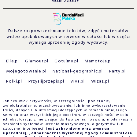
MOJE ZGODY
Dalsze rozpowszechnianie tekstów, zdjęć i materiałów
wideo opublikowanych w serwisie w całości lub w części
wymaga uprzedniej zgody wydawcy.
Elle.pl
Glamour.pl
Gotujmy.pl
Mamotoja.pl
Mojegotowanie.pl
National-geographic.pl
Party.pl
Polki.pl
Przyslijprzepis.pl
Viva.pl
Wizaz.pl
Jakiekolwiek aktywności, w szczególności: pobieranie,
zwielokrotnianie, przechowywanie, lub inne wykorzystywanie
treści, danych lub informacji dostępnych w ramach niniejszego
serwisu oraz wszystkich jego podstron, w szczególności w celu
ich eksploracji, zmierzającej do tworzenia, rozwoju, modyfikacji i
szkolenia systemów uczenia maszynowego, algorytmów lub
sztucznej inteligencji
jest zabronione oraz wymaga
uprzedniej, jednoznacznie wyrażonej zgody administratora