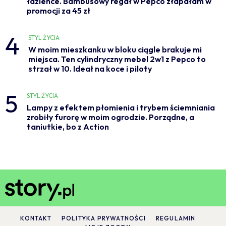
łazience. Bambusowy regał w Pepco złapałam w
promocji za 45 zł
4
STYL ŻYCIA
W moim mieszkanku w bloku ciągle brakuje mi
miejsca. Ten cylindryczny mebel 2w1 z Pepco to
strzał w 10. Ideał na koce i piloty
5
STYL ŻYCIA
Lampy z efektem płomienia i trybem ściemniania
zrobiły furorę w moim ogrodzie. Porządne, a
taniutkie, bo z Action
KONTAKT
POLITYKA PRYWATNOŚCI
REGULAMIN