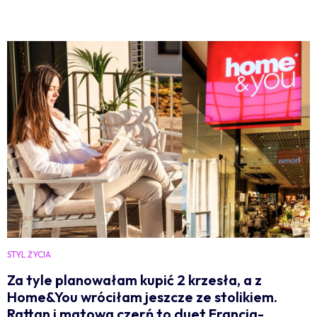
STYL ŻYCIA
Za tyle planowałam kupić 2 krzesła, a z
Home&You wróciłam jeszcze ze stolikiem.
Rattan i matowa czerń to duet Francja-