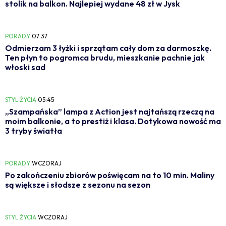
stolik na balkon. Najlepiej wydane 48 zł w Jysk
PORADY
07:37
Odmierzam 3 łyżki i sprzątam cały dom za darmoszkę.
Ten płyn to pogromca brudu, mieszkanie pachnie jak
włoski sad
STYL ŻYCIA
05:45
„Szampańska” lampa z Action jest najtańszą rzeczą na
moim balkonie, a to prestiż i klasa. Dotykowa nowość ma
3 tryby światła
PORADY
WCZORAJ
Po zakończeniu zbiorów poświęcam na to 10 min. Maliny
są większe i słodsze z sezonu na sezon
STYL ŻYCIA
WCZORAJ