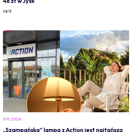
48 zł w Jysk
08:13
STYL ŻYCIA
„Szampańska” lampa z Action jest najtańszą