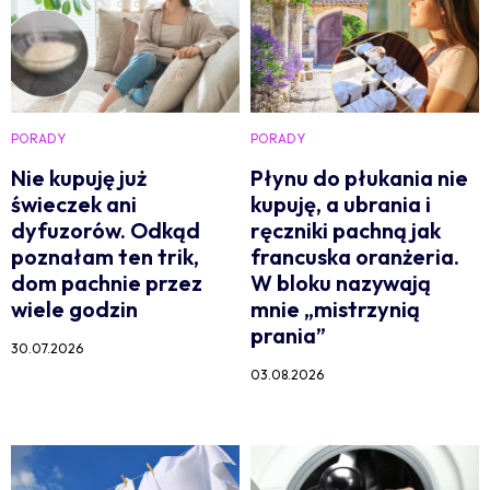
PORADY
PORADY
Nie kupuję już
Płynu do płukania nie
świeczek ani
kupuję, a ubrania i
dyfuzorów. Odkąd
ręczniki pachną jak
poznałam ten trik,
francuska oranżeria.
dom pachnie przez
W bloku nazywają
wiele godzin
mnie „mistrzynią
prania”
30.07.2026
03.08.2026