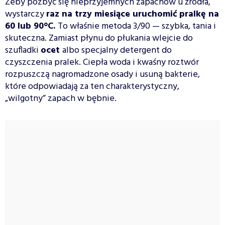
Żeby pozbyć się nieprzyjemnych zapachów u źródła,
wystarczy
raz na trzy miesiące uruchomić pralkę na
60 lub 90°C.
To właśnie metoda 3/90 — szybka, tania i
skuteczna. Zamiast płynu do płukania wlejcie do
szufladki
ocet
albo specjalny detergent do
czyszczenia pralek. Ciepła woda i kwaśny roztwór
rozpuszczą nagromadzone osady i usuną bakterie,
które odpowiadają za ten charakterystyczny,
„wilgotny” zapach w bębnie.