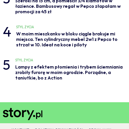
Szeroki na 15 cm, a pomieścił 3/4 klamotów w
łazience. Bambusowy regał w Pepco złapałam w
promocji za 45 zł
4
STYL ŻYCIA
W moim mieszkanku w bloku ciągle brakuje mi
miejsca. Ten cylindryczny mebel 2w1 z Pepco to
strzał w 10. Ideał na koce i piloty
5
STYL ŻYCIA
Lampy z efektem płomienia i trybem ściemniania
zrobiły furorę w moim ogrodzie. Porządne, a
taniutkie, bo z Action