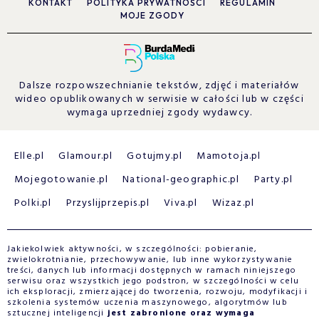
KONTAKT
POLITYKA PRYWATNOŚCI
REGULAMIN
MOJE ZGODY
Dalsze rozpowszechnianie tekstów, zdjęć i materiałów
wideo opublikowanych w serwisie w całości lub w części
wymaga uprzedniej zgody wydawcy.
Elle.pl
Glamour.pl
Gotujmy.pl
Mamotoja.pl
Mojegotowanie.pl
National-geographic.pl
Party.pl
Polki.pl
Przyslijprzepis.pl
Viva.pl
Wizaz.pl
Jakiekolwiek aktywności, w szczególności: pobieranie,
zwielokrotnianie, przechowywanie, lub inne wykorzystywanie
treści, danych lub informacji dostępnych w ramach niniejszego
serwisu oraz wszystkich jego podstron, w szczególności w celu
ich eksploracji, zmierzającej do tworzenia, rozwoju, modyfikacji i
szkolenia systemów uczenia maszynowego, algorytmów lub
sztucznej inteligencji
jest zabronione oraz wymaga