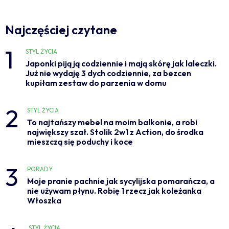
Najczęściej czytane
1
STYL ŻYCIA
Japonki piją ją codziennie i mają skórę jak laleczki.
Już nie wydaję 3 dych codziennie, za bezcen
kupiłam zestaw do parzenia w domu
2
STYL ŻYCIA
To najtańszy mebel na moim balkonie, a robi
największy szał. Stolik 2w1 z Action, do środka
mieszczą się poduchy i koce
3
PORADY
Moje pranie pachnie jak sycylijska pomarańcza, a
nie używam płynu. Robię 1 rzecz jak koleżanka
Włoszka
STYL ŻYCIA