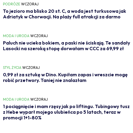
PODRÓŻE
WCZORAJ
To jezioro ma blisko 20 st. C, a woda jest turkusowa jak
Adriatyk w Chorwacji. Na plaży full atrakcji za darmo
MODA I URODA
WCZORAJ
Paluch nie ucieka bokiem, a paski nie ściskają. Te sandały
Lasocki na szeroką stopę dorwałam w CCC za 69,99 zł
STYL ŻYCIA
WCZORAJ
0,99 zł za sztukę w Dino. Kupiłam zapas i wreszcie mogę
robić przetwory. Taniej nie znalazłam
MODA I URODA
WCZORAJ
1 pociągnięcie i mam rzęsy jak po liftingu. Tubingowy tusz
z Hebe wyparł mojego ulubieńca po 5 latach, teraz w
promocji 1+1-80%