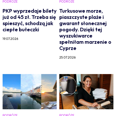
PODRÓŻE
PODRÓŻE
PKP wyprzedaje bilety
Turkusowe morze,
już od 45 zł. Trzeba się
piaszczyste plaże i
spieszyć, schodzą jak
gwarant słonecznej
ciepłe bułeczki
pogody. Dzięki tej
wyszukiwarce
19.07.2026
spełniłam marzenie o
Cyprze
25.07.2026
PODRÓŻE
PODRÓŻE