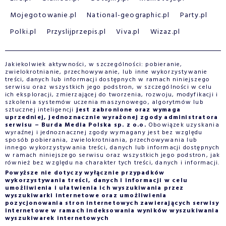
Mojegotowanie.pl
National-geographic.pl
Party.pl
Polki.pl
Przyslijprzepis.pl
Viva.pl
Wizaz.pl
Jakiekolwiek aktywności, w szczególności: pobieranie,
zwielokrotnianie, przechowywanie, lub inne wykorzystywanie
treści, danych lub informacji dostępnych w ramach niniejszego
serwisu oraz wszystkich jego podstron, w szczególności w celu
ich eksploracji, zmierzającej do tworzenia, rozwoju, modyfikacji i
szkolenia systemów uczenia maszynowego, algorytmów lub
sztucznej inteligencji
jest zabronione oraz wymaga
uprzedniej, jednoznacznie wyrażonej zgody administratora
serwisu – Burda Media Polska sp. z o.o.
Obowiązek uzyskania
wyraźnej i jednoznacznej zgody wymagany jest bez względu
sposób pobierania, zwielokrotniania, przechowywania lub
innego wykorzystywania treści, danych lub informacji dostępnych
w ramach niniejszego serwisu oraz wszystkich jego podstron, jak
również bez względu na charakter tych treści, danych i informacji.
Powyższe nie dotyczy wyłącznie przypadków
wykorzystywania treści, danych i informacji w celu
umożliwienia i ułatwienia ich wyszukiwania przez
wyszukiwarki internetowe oraz umożliwienia
pozycjonowania stron internetowych zawierających serwisy
internetowe w ramach indeksowania wyników wyszukiwania
wyszukiwarek internetowych