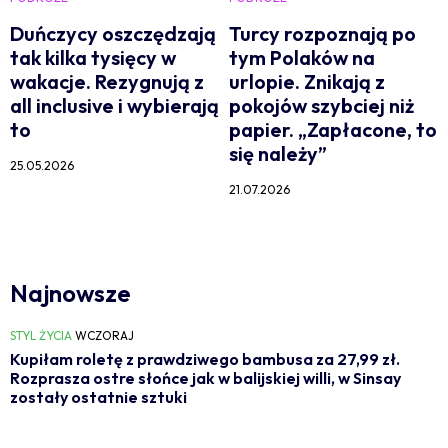
Duńczycy oszczędzają
Turcy rozpoznają po
tak kilka tysięcy w
tym Polaków na
wakacje. Rezygnują z
urlopie. Znikają z
all inclusive i wybierają
pokojów szybciej niż
to
papier. „Zapłacone, to
się należy”
25.05.2026
21.07.2026
Najnowsze
STYL ŻYCIA
WCZORAJ
Kupiłam roletę z prawdziwego bambusa za 27,99 zł.
Rozprasza ostre słońce jak w balijskiej willi, w Sinsay
zostały ostatnie sztuki