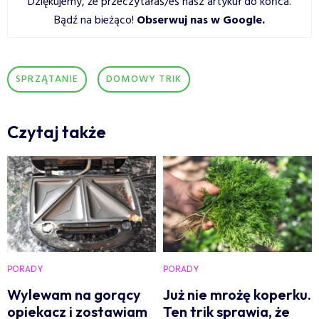
Dziękujemy, że przeczytałaś/eś nasz artykuł do końca.
Bądź na bieżąco!
Obserwuj nas w Google
.
SPRZĄTANIE
DOMOWY TRIK
Czytaj także
PORADY
PORADY
Wylewam na gorący
Już nie mrożę koperku.
opiekacz i zostawiam
Ten trik sprawia, że