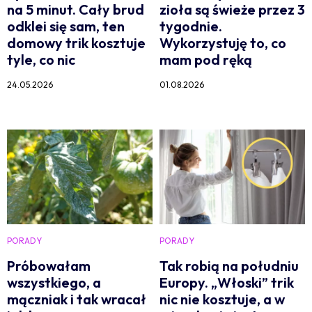
na 5 minut. Cały brud
zioła są świeże przez 3
odklei się sam, ten
tygodnie.
domowy trik kosztuje
Wykorzystuję to, co
tyle, co nic
mam pod ręką
24.05.2026
01.08.2026
PORADY
PORADY
Próbowałam
Tak robią na południu
wszystkiego, a
Europy. „Włoski” trik
mączniak i tak wracał
nic nie kosztuje, a w