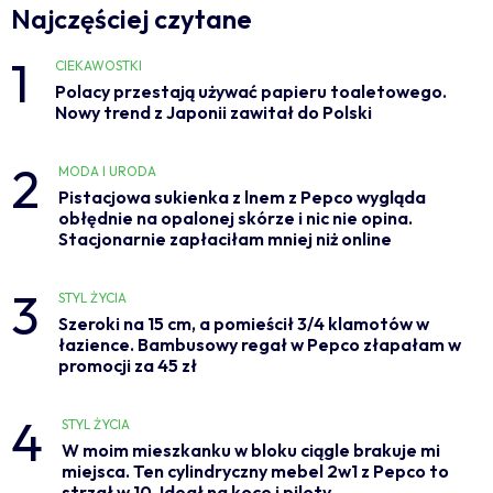
Najczęściej czytane
1
CIEKAWOSTKI
Polacy przestają używać papieru toaletowego.
Nowy trend z Japonii zawitał do Polski
2
MODA I URODA
Pistacjowa sukienka z lnem z Pepco wygląda
obłędnie na opalonej skórze i nic nie opina.
Stacjonarnie zapłaciłam mniej niż online
3
STYL ŻYCIA
Szeroki na 15 cm, a pomieścił 3/4 klamotów w
łazience. Bambusowy regał w Pepco złapałam w
promocji za 45 zł
4
STYL ŻYCIA
W moim mieszkanku w bloku ciągle brakuje mi
miejsca. Ten cylindryczny mebel 2w1 z Pepco to
strzał w 10. Ideał na koce i piloty