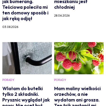
jak bumerang.
mieszkaniu jest
Teściowa poleciła mi
chłodniej
ten domowy sposób i
28.06.2026
jak ręką odjął
03.08.2026
PORADY
PORADY
Wlałam do butelki
Mam maliny wielkości
tylko 2 składniki.
orzechów, a nie
Prysznic wyglądał jak
wydałam ani grosza.
nowy. Nie ocet był
Ten trik zastąpił mi