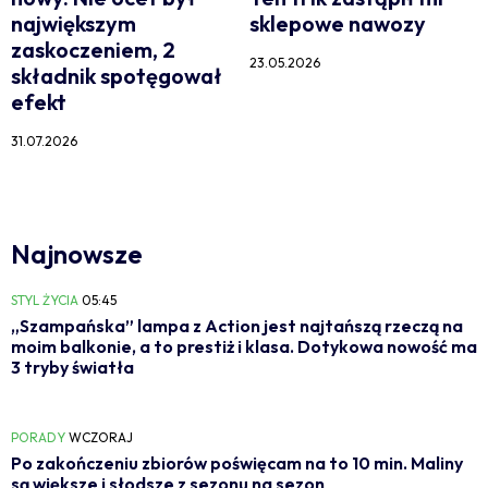
największym
sklepowe nawozy
zaskoczeniem, 2
23.05.2026
składnik spotęgował
efekt
31.07.2026
Najnowsze
STYL ŻYCIA
05:45
„Szampańska” lampa z Action jest najtańszą rzeczą na
moim balkonie, a to prestiż i klasa. Dotykowa nowość ma
3 tryby światła
PORADY
WCZORAJ
Po zakończeniu zbiorów poświęcam na to 10 min. Maliny
są większe i słodsze z sezonu na sezon