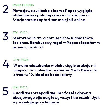
2
MODA I URODA
Pistacjowa sukienka z lnem z Pepco wygląda
obłędnie na opalonej skórze i nic nie opina.
Stacjonarnie zapłaciłam mniej niż online
3
STYL ŻYCIA
Szeroki na 15 cm, a pomieścił 3/4 klamotów w
łazience. Bambusowy regał w Pepco złapałam w
promocji za 45 zł
4
STYL ŻYCIA
W moim mieszkanku w bloku ciągle brakuje mi
miejsca. Ten cylindryczny mebel 2w1 z Pepco to
strzał w 10. Ideał na koce i piloty
5
STYL ŻYCIA
Usiadłam i przepadłam. Ten fotel z drewna
akacjowego bije na głowę wszystkie uszaki. Jysk
wyprzedaje go cichaczem