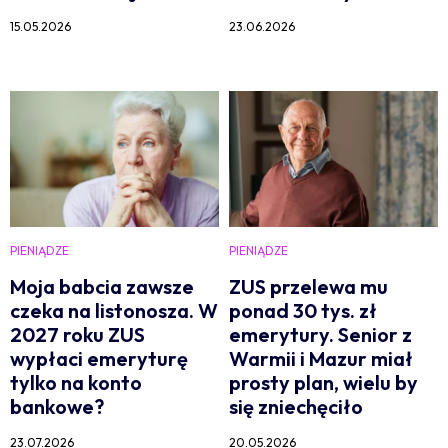
15.05.2026
23.06.2026
PIENIĄDZE
PIENIĄDZE
Moja babcia zawsze
ZUS przelewa mu
czeka na listonosza. W
ponad 30 tys. zł
2027 roku ZUS
emerytury. Senior z
wypłaci emeryturę
Warmii i Mazur miał
tylko na konto
prosty plan, wielu by
bankowe?
się zniechęciło
23.07.2026
20.05.2026