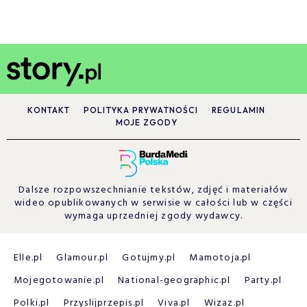
KONTAKT
POLITYKA PRYWATNOŚCI
REGULAMIN
MOJE ZGODY
Dalsze rozpowszechnianie tekstów, zdjęć i materiałów
wideo opublikowanych w serwisie w całości lub w części
wymaga uprzedniej zgody wydawcy.
Elle.pl
Glamour.pl
Gotujmy.pl
Mamotoja.pl
Mojegotowanie.pl
National-geographic.pl
Party.pl
Polki.pl
Przyslijprzepis.pl
Viva.pl
Wizaz.pl