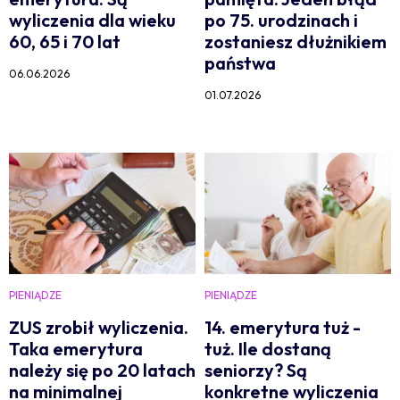
wyliczenia dla wieku
po 75. urodzinach i
60, 65 i 70 lat
zostaniesz dłużnikiem
państwa
06.06.2026
01.07.2026
PIENIĄDZE
PIENIĄDZE
ZUS zrobił wyliczenia.
14. emerytura tuż -
Taka emerytura
tuż. Ile dostaną
należy się po 20 latach
seniorzy? Są
na minimalnej
konkretne wyliczenia