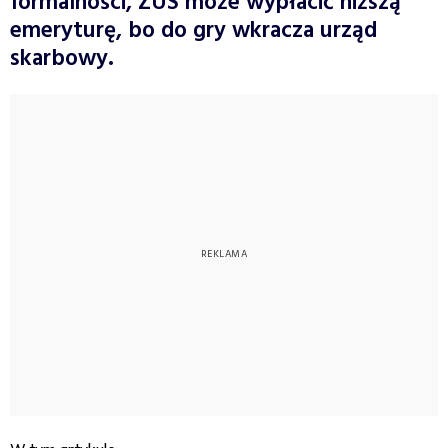
formalności, ZUS może wypłacić niższą
emeryturę, bo do gry wkracza urząd
skarbowy.