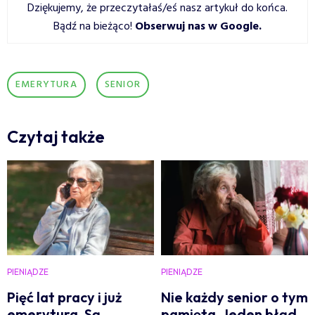
Dziękujemy, że przeczytałaś/eś nasz artykuł do końca.
Bądź na bieżąco!
Obserwuj nas w Google
.
EMERYTURA
SENIOR
Czytaj także
PIENIĄDZE
PIENIĄDZE
Pięć lat pracy i już
Nie każdy senior o tym
emerytura. Są
pamięta. Jeden błąd