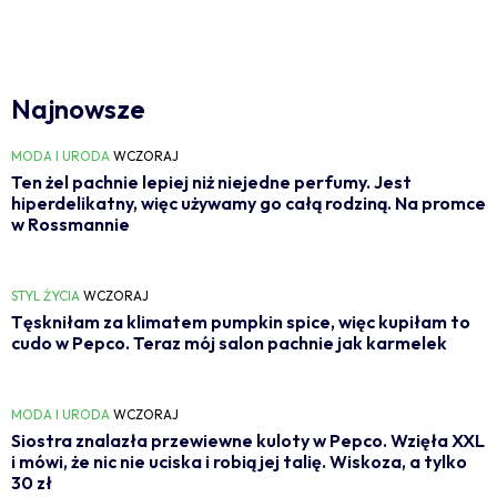
Najnowsze
MODA I URODA
WCZORAJ
Ten żel pachnie lepiej niż niejedne perfumy. Jest
hiperdelikatny, więc używamy go całą rodziną. Na promce
w Rossmannie
STYL ŻYCIA
WCZORAJ
Tęskniłam za klimatem pumpkin spice, więc kupiłam to
cudo w Pepco. Teraz mój salon pachnie jak karmelek
MODA I URODA
WCZORAJ
Siostra znalazła przewiewne kuloty w Pepco. Wzięła XXL
i mówi, że nic nie uciska i robią jej talię. Wiskoza, a tylko
30 zł