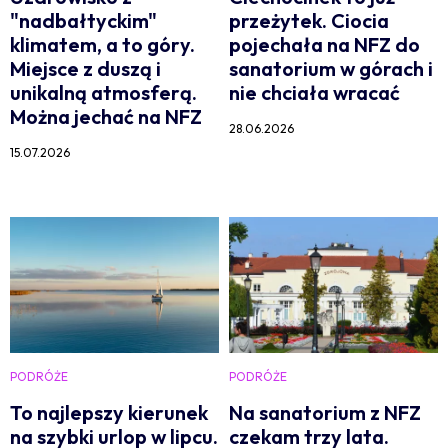
"nadbałtyckim"
przeżytek. Ciocia
klimatem, a to góry.
pojechała na NFZ do
Miejsce z duszą i
sanatorium w górach i
unikalną atmosferą.
nie chciała wracać
Można jechać na NFZ
28.06.2026
15.07.2026
PODRÓŻE
PODRÓŻE
To najlepszy kierunek
Na sanatorium z NFZ
na szybki urlop w lipcu.
czekam trzy lata.