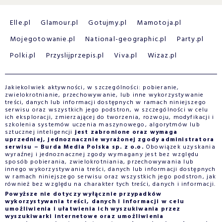
Elle.pl
Glamour.pl
Gotujmy.pl
Mamotoja.pl
Mojegotowanie.pl
National-geographic.pl
Party.pl
Polki.pl
Przyslijprzepis.pl
Viva.pl
Wizaz.pl
Jakiekolwiek aktywności, w szczególności: pobieranie,
zwielokrotnianie, przechowywanie, lub inne wykorzystywanie
treści, danych lub informacji dostępnych w ramach niniejszego
serwisu oraz wszystkich jego podstron, w szczególności w celu
ich eksploracji, zmierzającej do tworzenia, rozwoju, modyfikacji i
szkolenia systemów uczenia maszynowego, algorytmów lub
sztucznej inteligencji
jest zabronione oraz wymaga
uprzedniej, jednoznacznie wyrażonej zgody administratora
serwisu – Burda Media Polska sp. z o.o.
Obowiązek uzyskania
wyraźnej i jednoznacznej zgody wymagany jest bez względu
sposób pobierania, zwielokrotniania, przechowywania lub
innego wykorzystywania treści, danych lub informacji dostępnych
w ramach niniejszego serwisu oraz wszystkich jego podstron, jak
również bez względu na charakter tych treści, danych i informacji.
Powyższe nie dotyczy wyłącznie przypadków
wykorzystywania treści, danych i informacji w celu
umożliwienia i ułatwienia ich wyszukiwania przez
wyszukiwarki internetowe oraz umożliwienia