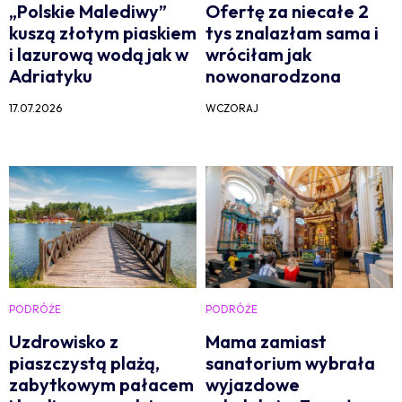
„Polskie Malediwy”
Ofertę za niecałe 2
kuszą złotym piaskiem
tys znalazłam sama i
i lazurową wodą jak w
wróciłam jak
Adriatyku
nowonarodzona
17.07.2026
WCZORAJ
PODRÓŻE
PODRÓŻE
Uzdrowisko z
Mama zamiast
piaszczystą plażą,
sanatorium wybrała
zabytkowym pałacem
wyjazdowe