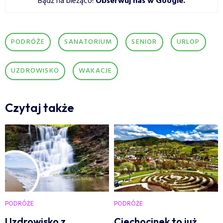
Bądź na bieżąco!
Obserwuj nas w Google
.
PODRÓŻE
SANATORIUM
SENIOR
URLOP
UZDROWISKO
WAKACJE
Czytaj także
PODRÓŻE
PODRÓŻE
Uzdrowisko z
Ciechocinek to już