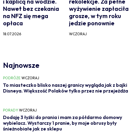
i kaplicą na wodzie.
rekolekcje. Za pełne
Nawet bez czekania
wyżywienie zapłaciła
na NFZ się mega
grosze, w tym roku
opłaca
jedzie ponownie
18.07.2026
WCZORAJ
Najnowsze
PODRÓŻE
WCZORAJ
To miasteczko blisko naszej granicy wygląda jak z bajki
Disneya. Większość Polaków tylko przez nie przejeżdża
PORADY
WCZORAJ
Dodaję 3 łyżki do prania i mam za półdarmo domowy
wybielacz. Wystarczy 1 pranie, by moje obrusy były
śnieżnobiałe jak ze sklepu