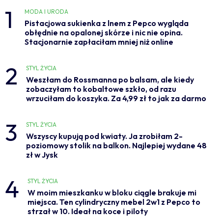
1
MODA I URODA
Pistacjowa sukienka z lnem z Pepco wygląda
obłędnie na opalonej skórze i nic nie opina.
Stacjonarnie zapłaciłam mniej niż online
2
STYL ŻYCIA
Weszłam do Rossmanna po balsam, ale kiedy
zobaczyłam to kobaltowe szkło, od razu
wrzuciłam do koszyka. Za 4,99 zł to jak za darmo
3
STYL ŻYCIA
Wszyscy kupują pod kwiaty. Ja zrobiłam 2-
poziomowy stolik na balkon. Najlepiej wydane 48
zł w Jysk
4
STYL ŻYCIA
W moim mieszkanku w bloku ciągle brakuje mi
miejsca. Ten cylindryczny mebel 2w1 z Pepco to
strzał w 10. Ideał na koce i piloty