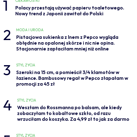
1
CIEKAWOSTKI
Polacy przestają używać papieru toaletowego.
Nowy trend z Japonii zawitał do Polski
2
MODA I URODA
Pistacjowa sukienka z lnem z Pepco wygląda
obłędnie na opalonej skórze i nic nie opina.
Stacjonarnie zapłaciłam mniej niż online
3
STYL ŻYCIA
Szeroki na 15 cm, a pomieścił 3/4 klamotów w
łazience. Bambusowy regał w Pepco złapałam w
promocji za 45 zł
4
STYL ŻYCIA
Weszłam do Rossmanna po balsam, ale kiedy
zobaczyłam to kobaltowe szkło, od razu
wrzuciłam do koszyka. Za 4,99 zł to jak za darmo
STYL ŻYCIA