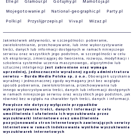
Elle.pl
Glamour.pl
Gotujmy.pl
Mamotoja.pl
Mojegotowanie.pl
National-geographic.pl
Party.pl
Polki.pl
Przyslijprzepis.pl
Viva.pl
Wizaz.pl
Jakiekolwiek aktywności, w szczególności: pobieranie,
zwielokrotnianie, przechowywanie, lub inne wykorzystywanie
treści, danych lub informacji dostępnych w ramach niniejszego
serwisu oraz wszystkich jego podstron, w szczególności w celu
ich eksploracji, zmierzającej do tworzenia, rozwoju, modyfikacji i
szkolenia systemów uczenia maszynowego, algorytmów lub
sztucznej inteligencji
jest zabronione oraz wymaga
uprzedniej, jednoznacznie wyrażonej zgody administratora
serwisu – Burda Media Polska sp. z o.o.
Obowiązek uzyskania
wyraźnej i jednoznacznej zgody wymagany jest bez względu
sposób pobierania, zwielokrotniania, przechowywania lub
innego wykorzystywania treści, danych lub informacji dostępnych
w ramach niniejszego serwisu oraz wszystkich jego podstron, jak
również bez względu na charakter tych treści, danych i informacji.
Powyższe nie dotyczy wyłącznie przypadków
wykorzystywania treści, danych i informacji w celu
umożliwienia i ułatwienia ich wyszukiwania przez
wyszukiwarki internetowe oraz umożliwienia
pozycjonowania stron internetowych zawierających serwisy
internetowe w ramach indeksowania wyników wyszukiwania
wyszukiwarek internetowych