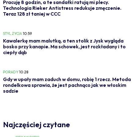
Pracuję 8 godzin, a te sandałki ratują mi plecy.
Technologia Rieker Antistress redukuje zmęczenie.
Teraz 128 zł taniej w CCC
STYL ŻYCIA
10:59
Kawalerkę mam malutką, a ten stolik z Jysk wygląda
bosko przy kanapie. Ma schowek, jest rozkładany i to
ciepły dąb
PORADY
10:28
Gdy w upały mam zaduch w domu, robię 1 rzecz. Metoda
rondelkowa sprawia, że jest pachnąco jak we włoskim
sadzie
Najczęściej czytane