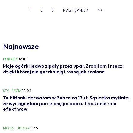
1
2
3
NASTĘPNA
>
>>
Najnowsze
PORADY
12:47
Moje ogórki ledwo zipały przez upał. Zrobiłam 1 rzecz,
dzięki której nie gorzknieją i rosną jak szalone
STYL ŻYCIA
12:04
Te filiżanki dorwałam w Pepco za 17 zł. Sąsiadka myślała,
że wyciągnęłam porcelanę po babci. Tłoczenie robi
efekt wow
MODA I URODA
11:45