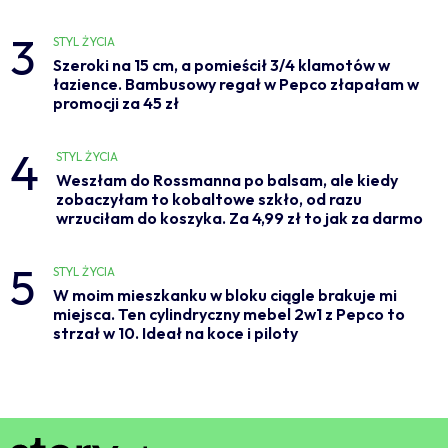
3
STYL ŻYCIA
Szeroki na 15 cm, a pomieścił 3/4 klamotów w
łazience. Bambusowy regał w Pepco złapałam w
promocji za 45 zł
4
STYL ŻYCIA
Weszłam do Rossmanna po balsam, ale kiedy
zobaczyłam to kobaltowe szkło, od razu
wrzuciłam do koszyka. Za 4,99 zł to jak za darmo
5
STYL ŻYCIA
W moim mieszkanku w bloku ciągle brakuje mi
miejsca. Ten cylindryczny mebel 2w1 z Pepco to
strzał w 10. Ideał na koce i piloty