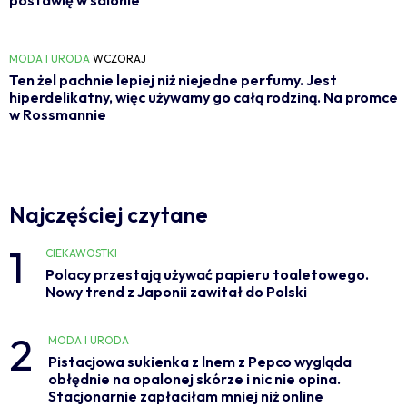
postawię w salonie
MODA I URODA
WCZORAJ
Ten żel pachnie lepiej niż niejedne perfumy. Jest
hiperdelikatny, więc używamy go całą rodziną. Na promce
w Rossmannie
Najczęściej czytane
1
CIEKAWOSTKI
Polacy przestają używać papieru toaletowego.
Nowy trend z Japonii zawitał do Polski
2
MODA I URODA
Pistacjowa sukienka z lnem z Pepco wygląda
obłędnie na opalonej skórze i nic nie opina.
Stacjonarnie zapłaciłam mniej niż online