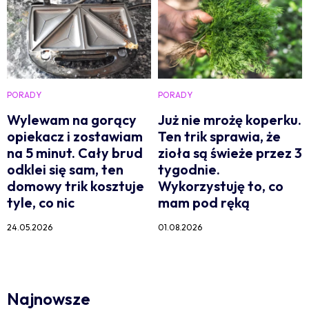
PORADY
PORADY
Wylewam na gorący
Już nie mrożę koperku.
opiekacz i zostawiam
Ten trik sprawia, że
na 5 minut. Cały brud
zioła są świeże przez 3
odklei się sam, ten
tygodnie.
domowy trik kosztuje
Wykorzystuję to, co
tyle, co nic
mam pod ręką
24.05.2026
01.08.2026
Najnowsze