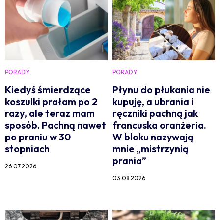
PORADY
PORADY
Kiedyś śmierdzące
Płynu do płukania nie
koszulki prałam po 2
kupuję, a ubrania i
razy, ale teraz mam
ręczniki pachną jak
sposób. Pachną nawet
francuska oranżeria.
po praniu w 30
W bloku nazywają
stopniach
mnie „mistrzynią
prania”
26.07.2026
03.08.2026