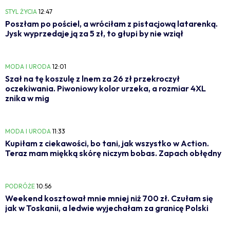
STYL ŻYCIA
12:47
Poszłam po pościel, a wróciłam z pistacjową latarenką.
Jysk wyprzedaje ją za 5 zł, to głupi by nie wziął
MODA I URODA
12:01
Szał na tę koszulę z lnem za 26 zł przekroczył
oczekiwania. Piwoniowy kolor urzeka, a rozmiar 4XL
znika w mig
MODA I URODA
11:33
Kupiłam z ciekawości, bo tani, jak wszystko w Action.
Teraz mam miękką skórę niczym bobas. Zapach obłędny
PODRÓŻE
10:56
Weekend kosztował mnie mniej niż 700 zł. Czułam się
jak w Toskanii, a ledwie wyjechałam za granicę Polski