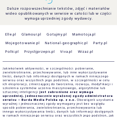
Dalsze rozpowszechnianie tekstów, zdjęć i materiałów
wideo opublikowanych w serwisie w całości lub w części
wymaga uprzedniej zgody wydawcy.
Elle.pl
Glamour.pl
Gotujmy.pl
Mamotoja.pl
Mojegotowanie.pl
National-geographic.pl
Party.pl
Polki.pl
Przyslijprzepis.pl
Viva.pl
Wizaz.pl
Jakiekolwiek aktywności, w szczególności: pobieranie,
zwielokrotnianie, przechowywanie, lub inne wykorzystywanie
treści, danych lub informacji dostępnych w ramach niniejszego
serwisu oraz wszystkich jego podstron, w szczególności w celu
ich eksploracji, zmierzającej do tworzenia, rozwoju, modyfikacji i
szkolenia systemów uczenia maszynowego, algorytmów lub
sztucznej inteligencji
jest zabronione oraz wymaga
uprzedniej, jednoznacznie wyrażonej zgody administratora
serwisu – Burda Media Polska sp. z o.o.
Obowiązek uzyskania
wyraźnej i jednoznacznej zgody wymagany jest bez względu
sposób pobierania, zwielokrotniania, przechowywania lub
innego wykorzystywania treści, danych lub informacji dostępnych
w ramach niniejszego serwisu oraz wszystkich jego podstron, jak