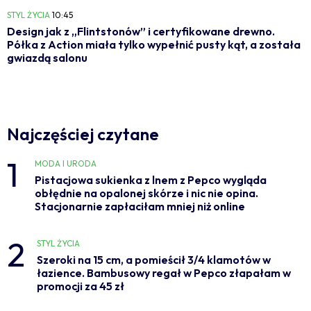
STYL ŻYCIA
10:45
Design jak z „Flintstonów” i certyfikowane drewno.
Półka z Action miała tylko wypełnić pusty kąt, a została
gwiazdą salonu
Najczęściej czytane
1
MODA I URODA
Pistacjowa sukienka z lnem z Pepco wygląda
obłędnie na opalonej skórze i nic nie opina.
Stacjonarnie zapłaciłam mniej niż online
2
STYL ŻYCIA
Szeroki na 15 cm, a pomieścił 3/4 klamotów w
łazience. Bambusowy regał w Pepco złapałam w
promocji za 45 zł