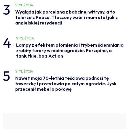
3
STYL ŻYCIA
Wygląda jak porcelana z babcinej witryny, a to
talerze z Pepco. Tłoczony wzór i mam stół jak z
angielskiej rezydencji
4
STYL ŻYCIA
Lampy z efektem płomienia i trybem ściemniania
zrobiły furorę w moim ogrodzie. Porządne, a
taniutkie, bo z Action
5
STYL ŻYCIA
Nawet moja 70-letnia teściowa podnosi tę
ławeczkę i przestawia po całym ogrodzie. Jysk
przecenił mebel o połowę