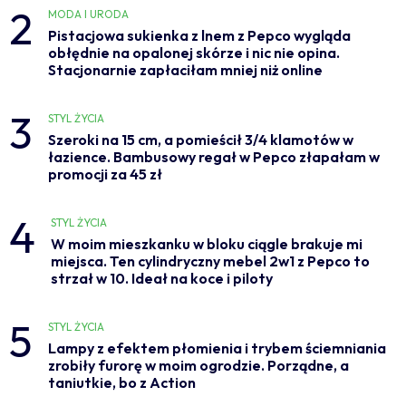
2
MODA I URODA
Pistacjowa sukienka z lnem z Pepco wygląda
obłędnie na opalonej skórze i nic nie opina.
Stacjonarnie zapłaciłam mniej niż online
3
STYL ŻYCIA
Szeroki na 15 cm, a pomieścił 3/4 klamotów w
łazience. Bambusowy regał w Pepco złapałam w
promocji za 45 zł
4
STYL ŻYCIA
W moim mieszkanku w bloku ciągle brakuje mi
miejsca. Ten cylindryczny mebel 2w1 z Pepco to
strzał w 10. Ideał na koce i piloty
5
STYL ŻYCIA
Lampy z efektem płomienia i trybem ściemniania
zrobiły furorę w moim ogrodzie. Porządne, a
taniutkie, bo z Action