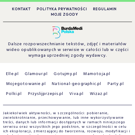
KONTAKT
POLITYKA PRYWATNOŚCI
REGULAMIN
MOJE ZGODY
Dalsze rozpowszechnianie tekstów, zdjęć i materiałów
wideo opublikowanych w serwisie w całości lub w części
wymaga uprzedniej zgody wydawcy.
Elle.pl
Glamour.pl
Gotujmy.pl
Mamotoja.pl
Mojegotowanie.pl
National-geographic.pl
Party.pl
Polki.pl
Przyslijprzepis.pl
Viva.pl
Wizaz.pl
Jakiekolwiek aktywności, w szczególności: pobieranie,
zwielokrotnianie, przechowywanie, lub inne wykorzystywanie
treści, danych lub informacji dostępnych w ramach niniejszego
serwisu oraz wszystkich jego podstron, w szczególności w celu
ich eksploracji, zmierzającej do tworzenia, rozwoju, modyfikacji i