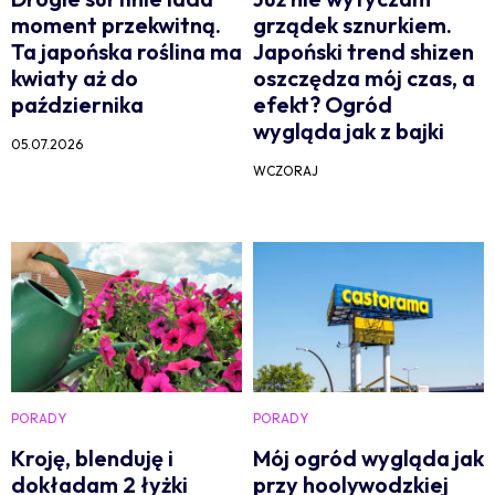
moment przekwitną.
grządek sznurkiem.
Ta japońska roślina ma
Japoński trend shizen
kwiaty aż do
oszczędza mój czas, a
października
efekt? Ogród
wygląda jak z bajki
05.07.2026
WCZORAJ
PORADY
PORADY
Kroję, blenduję i
Mój ogród wygląda jak
dokładam 2 łyżki
przy hoolywodzkiej