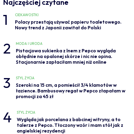
Najczęściej czytane
1
CIEKAWOSTKI
Polacy przestają używać papieru toaletowego.
Nowy trend z Japonii zawitał do Polski
2
MODA I URODA
Pistacjowa sukienka z lnem z Pepco wygląda
obłędnie na opalonej skórze i nic nie opina.
Stacjonarnie zapłaciłam mniej niż online
3
STYL ŻYCIA
Szeroki na 15 cm, a pomieścił 3/4 klamotów w
łazience. Bambusowy regał w Pepco złapałam w
promocji za 45 zł
4
STYL ŻYCIA
Wygląda jak porcelana z babcinej witryny, a to
talerze z Pepco. Tłoczony wzór i mam stół jak z
angielskiej rezydencji