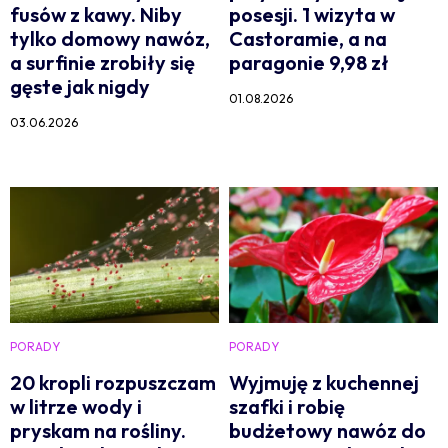
fusów z kawy. Niby
posesji. 1 wizyta w
tylko domowy nawóz,
Castoramie, a na
a surfinie zrobiły się
paragonie 9,98 zł
gęste jak nigdy
01.08.2026
03.06.2026
PORADY
PORADY
20 kropli rozpuszczam
Wyjmuję z kuchennej
w litrze wody i
szafki i robię
pryskam na rośliny.
budżetowy nawóz do