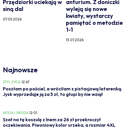
Przędziorki uciekają w
anturium. Z doniczki
siną dal
wyleją się nowe
kwiaty, wystarczy
07.05.2026
pamiętać o metodzie
1-1
13.07.2026
Najnowsze
STYL ŻYCIA
12:47
Poszłam po pościel, a wróciłam z pistacjową latarenką.
Jysk wyprzedaje ją za 5 zł, to głupi by nie wziął
MODA I URODA
12:01
Szał na tę koszulę z lnem za 26 zł przekroczył
oczekiwania. Piwoniowy kolor urzeka, a rozmiar 4XL