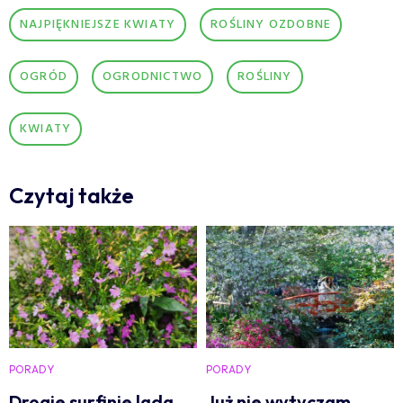
NAJPIĘKNIEJSZE KWIATY
ROŚLINY OZDOBNE
OGRÓD
OGRODNICTWO
ROŚLINY
KWIATY
Czytaj także
PORADY
PORADY
Drogie surfinie lada
Już nie wytyczam