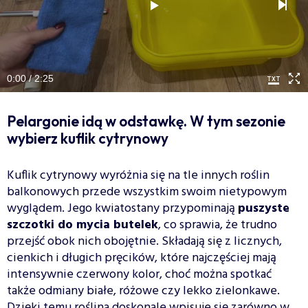
0:00 / 2:25
Pelargonie idą w odstawkę. W tym sezonie
wybierz kuflik cytrynowy
Kuflik cytrynowy wyróżnia się na tle innych roślin
balkonowych przede wszystkim swoim nietypowym
wyglądem. Jego kwiatostany przypominają
puszyste
szczotki do mycia butelek
, co sprawia, że trudno
przejść obok nich obojętnie. Składają się z licznych,
cienkich i długich pręcików, które najczęściej mają
intensywnie czerwony kolor, choć można spotkać
także odmiany białe, różowe czy lekko zielonkawe.
Dzięki temu roślina doskonale wpisuje się zarówno w