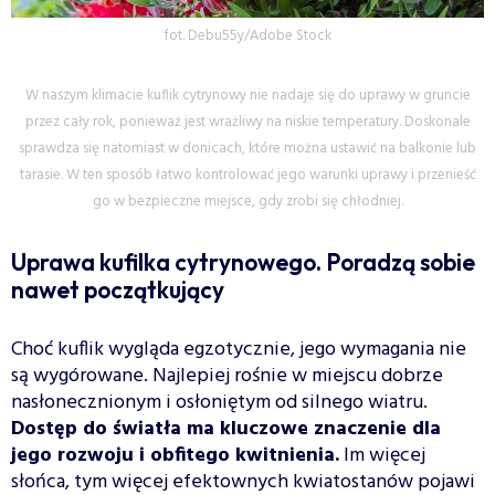
fot. Debu55y/Adobe Stock
W naszym klimacie kuflik cytrynowy nie nadaje się do uprawy w gruncie
przez cały rok, ponieważ jest wrażliwy na niskie temperatury. Doskonale
sprawdza się natomiast w donicach, które można ustawić na balkonie lub
tarasie. W ten sposób łatwo kontrolować jego warunki uprawy i przenieść
go w bezpieczne miejsce, gdy zrobi się chłodniej.
Uprawa kufilka cytrynowego. Poradzą sobie
nawet początkujący
Choć kuflik wygląda egzotycznie, jego wymagania nie
są wygórowane. Najlepiej rośnie w miejscu dobrze
nasłonecznionym i osłoniętym od silnego wiatru.
Dostęp do światła ma kluczowe znaczenie dla
jego rozwoju i obfitego kwitnienia.
Im więcej
słońca, tym więcej efektownych kwiatostanów pojawi