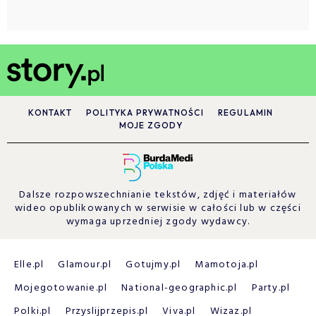
KONTAKT
POLITYKA PRYWATNOŚCI
REGULAMIN
MOJE ZGODY
Dalsze rozpowszechnianie tekstów, zdjęć i materiałów
wideo opublikowanych w serwisie w całości lub w części
wymaga uprzedniej zgody wydawcy.
Elle.pl
Glamour.pl
Gotujmy.pl
Mamotoja.pl
Mojegotowanie.pl
National-geographic.pl
Party.pl
Polki.pl
Przyslijprzepis.pl
Viva.pl
Wizaz.pl