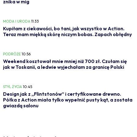
znika w mig
MODA I URODA
11:33
Kupiłam z ciekawości, bo tani, jak wszystko w Action.
Teraz mam miękką skórę niczym bobas. Zapach obłędny
PODRÓŻE
10:56
Weekend kosztował mnie mniej niż 700 zł. Czułam się
jak w Toskanii, a ledwie wyjechałam za granicę Polski
STYL ŻYCIA
10:45
Design jak z „Flintstonów” i certyfikowane drewno.
Półka z Action miała tylko wypełnić pusty kąt, a została
gwiazdą salonu