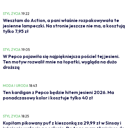
STYL ŻYCIA
19:22
Weszłam do Action, a pani właśnie rozpakowywała te
jesienne lampeczki. Na stronie jeszcze nie ma, a kosztują
tylko 7,95 zł
STYL ŻYCIA
19:05
W Pepco pojawiła się najpiękniejsza pościel tej jesieni.
Ten motyw rozwalił mnie na łopatki, wygląda na dużo
droższą
MODA I URODA
18:43
Ten kardigan z Pepco będzie hitem jesieni 2026. Ma
ponadczasowy kolor i kosztuje tylko 40 zł
STYL ŻYCIA
18:25
Kupiłam pikowany puf z kieszonką za 29,99 zł w Sinsay i