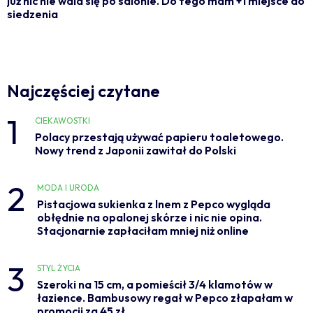
już nic nie wala się po salonie. Do tego mam +1 miejsce do
siedzenia
Najczęściej czytane
1
CIEKAWOSTKI
Polacy przestają używać papieru toaletowego.
Nowy trend z Japonii zawitał do Polski
2
MODA I URODA
Pistacjowa sukienka z lnem z Pepco wygląda
obłędnie na opalonej skórze i nic nie opina.
Stacjonarnie zapłaciłam mniej niż online
3
STYL ŻYCIA
Szeroki na 15 cm, a pomieścił 3/4 klamotów w
łazience. Bambusowy regał w Pepco złapałam w
promocji za 45 zł