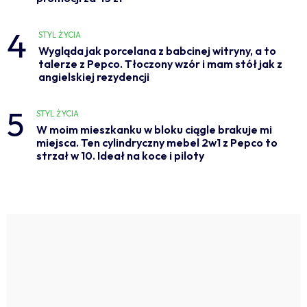
4
STYL ŻYCIA
Wygląda jak porcelana z babcinej witryny, a to
talerze z Pepco. Tłoczony wzór i mam stół jak z
angielskiej rezydencji
5
STYL ŻYCIA
W moim mieszkanku w bloku ciągle brakuje mi
miejsca. Ten cylindryczny mebel 2w1 z Pepco to
strzał w 10. Ideał na koce i piloty