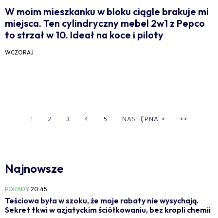
W moim mieszkanku w bloku ciągle brakuje mi
miejsca. Ten cylindryczny mebel 2w1 z Pepco
to strzał w 10. Ideał na koce i piloty
WCZORAJ
1
2
3
4
5
NASTĘPNA
>
>>
Najnowsze
PORADY
20:45
Teściowa była w szoku, że moje rabaty nie wysychają.
Sekret tkwi w azjatyckim ściółkowaniu, bez kropli chemii