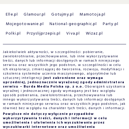
Elle.pl
Glamour.pl
Gotujmy.pl
Mamotoja.pl
Mojegotowanie.pl
National-geographic.pl
Party.pl
Polki.pl
Przyslijprzepis.pl
Viva.pl
Wizaz.pl
Jakiekolwiek aktywności, w szczególności: pobieranie,
zwielokrotnianie, przechowywanie, lub inne wykorzystywanie
treści, danych lub informacji dostępnych w ramach niniejszego
serwisu oraz wszystkich jego podstron, w szczególności w celu
ich eksploracji, zmierzającej do tworzenia, rozwoju, modyfikacji i
szkolenia systemów uczenia maszynowego, algorytmów lub
sztucznej inteligencji
jest zabronione oraz wymaga
uprzedniej, jednoznacznie wyrażonej zgody administratora
serwisu – Burda Media Polska sp. z o.o.
Obowiązek uzyskania
wyraźnej i jednoznacznej zgody wymagany jest bez względu
sposób pobierania, zwielokrotniania, przechowywania lub
innego wykorzystywania treści, danych lub informacji dostępnych
w ramach niniejszego serwisu oraz wszystkich jego podstron, jak
również bez względu na charakter tych treści, danych i informacji.
Powyższe nie dotyczy wyłącznie przypadków
wykorzystywania treści, danych i informacji w celu
umożliwienia i ułatwienia ich wyszukiwania przez
wyszukiwarki internetowe oraz umożliwienia