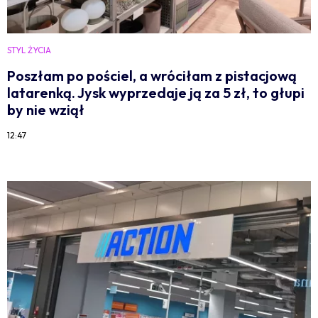
STYL ŻYCIA
Poszłam po pościel, a wróciłam z pistacjową
latarenką. Jysk wyprzedaje ją za 5 zł, to głupi
by nie wziął
12:47