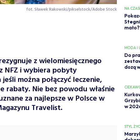
fot. Sławek Rakowski/pikselstock/Adobe Stock
NA CZAS
Pokaza
Stegni
mało? 
MODA I
Do pra
rezygnuje z wielomiesięcznego
zestaw
dozą w
z NFZ i wybiera pobyty
jeśli można połączyć leczenie,
ne rabaty. Nie bez powodu właśnie
CIEKAW
Kurkow
uznane za najlepsze w Polsce w
Grzybia
agazynu Travelist.
w 202
STYL ŻYC
Marzył
dekora