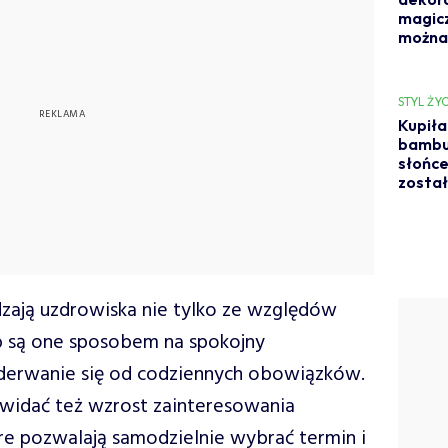
magicz
można
STYL ŻYC
Kupiła
bambus
słońce 
został
dzają uzdrowiska nie tylko ze względów
b są one sposobem na spokojny
oderwanie się od codziennych obowiązków.
 widać też wzrost zainteresowania
e pozwalają samodzielnie wybrać termin i