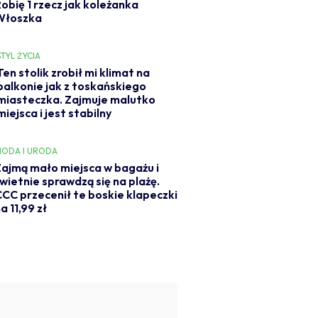
Robię 1 rzecz jak koleżanka
Włoszka
STYL ŻYCIA
Ten stolik zrobił mi klimat na
balkonie jak z toskańskiego
miasteczka. Zajmuje malutko
miejsca i jest stabilny
ODA I URODA
ajmą mało miejsca w bagażu i
wietnie sprawdzą się na plażę.
CC przecenił te boskie klapeczki
a 11,99 zł