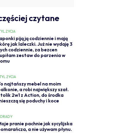
częściej czytane
TYL ŻYCIA
aponki piją ją codziennie i mają
kórę jak laleczki. Już nie wydaję 3
ych codziennie, za bezcen
upiłam zestaw do parzenia w
domu
TYL ŻYCIA
To najtańszy mebel na moim
alkonie, a robi największy szał.
tolik 2w1 z Action, do środka
mieszczą się poduchy i koce
PORADY
oje pranie pachnie jak sycylijska
pomarańcza, a nie używam płynu.