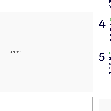
4
5
M
Z
ś
C
n