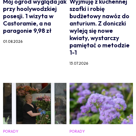
Mój ogród wygląda jak
Wyjmuję z kuchennej
przy hoolywodzkiej
szafki i robię
posesji. 1 wizyta w
budżetowy nawóz do
Castoramie, a na
anturium. Z doniczki
paragonie 9,98 zł
wyleją się nowe
kwiaty, wystarczy
01.08.2026
pamiętać o metodzie
1-1
13.07.2026
PORADY
PORADY