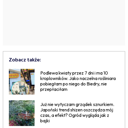
Zobacz także:
Podlewa kwiaty przez 7 dni i ma 10
kroplowników. Jako naczelna rośliniara
pobiegłam po niego do Biedry, nie
przepłaciłam
Już nie wytyczam grządek sznurkiem.
Japoński trend shizen oszczędza mój
czas, a efekt? Ogród wygląda jak z
bajki