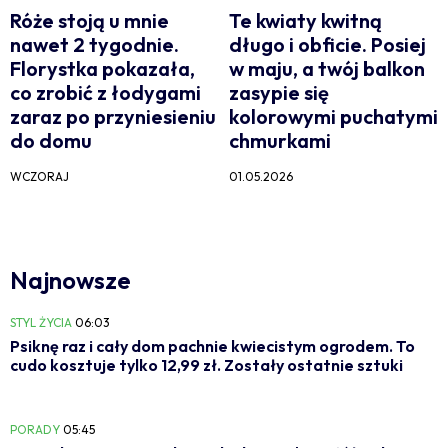
Róże stoją u mnie
Te kwiaty kwitną
nawet 2 tygodnie.
długo i obficie. Posiej
Florystka pokazała,
w maju, a twój balkon
co zrobić z łodygami
zasypie się
zaraz po przyniesieniu
kolorowymi puchatymi
do domu
chmurkami
WCZORAJ
01.05.2026
Najnowsze
STYL ŻYCIA
06:03
Psiknę raz i cały dom pachnie kwiecistym ogrodem. To
cudo kosztuje tylko 12,99 zł. Zostały ostatnie sztuki
PORADY
05:45