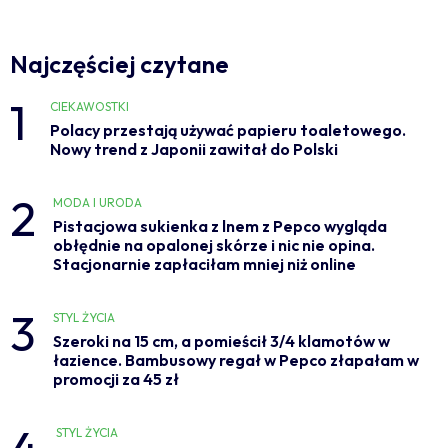
Najczęściej czytane
1
CIEKAWOSTKI
Polacy przestają używać papieru toaletowego.
Nowy trend z Japonii zawitał do Polski
2
MODA I URODA
Pistacjowa sukienka z lnem z Pepco wygląda
obłędnie na opalonej skórze i nic nie opina.
Stacjonarnie zapłaciłam mniej niż online
3
STYL ŻYCIA
Szeroki na 15 cm, a pomieścił 3/4 klamotów w
łazience. Bambusowy regał w Pepco złapałam w
promocji za 45 zł
4
STYL ŻYCIA