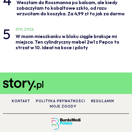
Weszłam do Rossmanna po balsam, ale kiedy
zobaczyłam to kobaltowe szkło, od razu
wrzuciłam do koszyka. Za 4,99 zł to jak za darmo
5
STYL ŻYCIA
W moim mieszkanku w bloku ciągle brakuje mi
miejsca. Ten cylindryczny mebel 2w1 z Pepco to
strzał w 10. Ideał na koce i piloty
KONTAKT
POLITYKA PRYWATNOŚCI
REGULAMIN
MOJE ZGODY