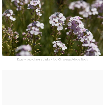
Kwiaty skrzydlinki z bliska / fot: ChrWeiss/AdobeStock