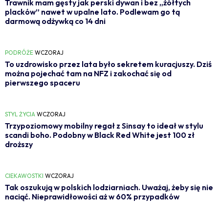
Trawnik mam gęsty jak perski dywan i bez „żółtych
placków” nawet w upalne lato. Podlewam go tą
darmową odżywką co 14 dni
PODRÓŻE
WCZORAJ
To uzdrowisko przez lata było sekretem kuracjuszy. Dziś
można pojechać tam na NFZ i zakochać się od
pierwszego spaceru
STYL ŻYCIA
WCZORAJ
Trzypoziomowy mobilny regał z Sinsay to ideał w stylu
scandi boho. Podobny w Black Red White jest 100 zł
droższy
CIEKAWOSTKI
WCZORAJ
Tak oszukują w polskich lodziarniach. Uważaj, żeby się nie
naciąć. Nieprawidłowości aż w 60% przypadków