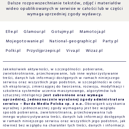
Dalsze rozpowszechnianie tekstów, zdjęć i materiałów
wideo opublikowanych w serwisie w całości lub w części
wymaga uprzedniej zgody wydawcy.
Elle.pl
Glamour.pl
Gotujmy.pl
Mamotoja.pl
Mojegotowanie.pl
National-geographic.pl
Party.pl
Polki.pl
Przyslijprzepis.pl
Viva.pl
Wizaz.pl
Jakiekolwiek aktywności, w szczególności: pobieranie,
zwielokrotnianie, przechowywanie, lub inne wykorzystywanie
treści, danych lub informacji dostępnych w ramach niniejszego
serwisu oraz wszystkich jego podstron, w szczególności w celu
ich eksploracji, zmierzającej do tworzenia, rozwoju, modyfikacji i
szkolenia systemów uczenia maszynowego, algorytmów lub
sztucznej inteligencji
jest zabronione oraz wymaga
uprzedniej, jednoznacznie wyrażonej zgody administratora
serwisu – Burda Media Polska sp. z o.o.
Obowiązek uzyskania
wyraźnej i jednoznacznej zgody wymagany jest bez względu
sposób pobierania, zwielokrotniania, przechowywania lub
innego wykorzystywania treści, danych lub informacji dostępnych
w ramach niniejszego serwisu oraz wszystkich jego podstron, jak
również bez względu na charakter tych treści, danych i informacji.