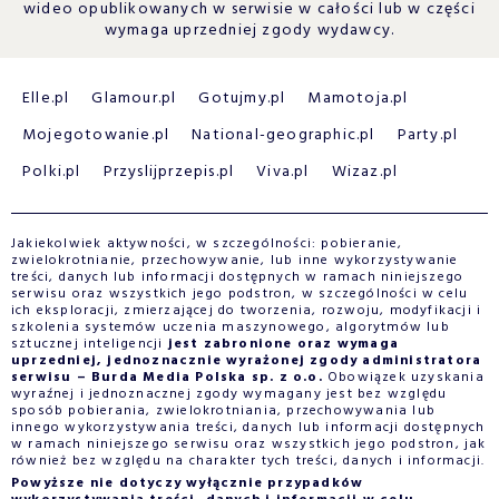
wideo opublikowanych w serwisie w całości lub w części
wymaga uprzedniej zgody wydawcy.
Elle.pl
Glamour.pl
Gotujmy.pl
Mamotoja.pl
Mojegotowanie.pl
National-geographic.pl
Party.pl
Polki.pl
Przyslijprzepis.pl
Viva.pl
Wizaz.pl
Jakiekolwiek aktywności, w szczególności: pobieranie,
zwielokrotnianie, przechowywanie, lub inne wykorzystywanie
treści, danych lub informacji dostępnych w ramach niniejszego
serwisu oraz wszystkich jego podstron, w szczególności w celu
ich eksploracji, zmierzającej do tworzenia, rozwoju, modyfikacji i
szkolenia systemów uczenia maszynowego, algorytmów lub
sztucznej inteligencji
jest zabronione oraz wymaga
uprzedniej, jednoznacznie wyrażonej zgody administratora
serwisu – Burda Media Polska sp. z o.o.
Obowiązek uzyskania
wyraźnej i jednoznacznej zgody wymagany jest bez względu
sposób pobierania, zwielokrotniania, przechowywania lub
innego wykorzystywania treści, danych lub informacji dostępnych
w ramach niniejszego serwisu oraz wszystkich jego podstron, jak
również bez względu na charakter tych treści, danych i informacji.
Powyższe nie dotyczy wyłącznie przypadków