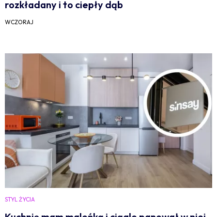
rozkładany i to ciepły dąb
WCZORAJ
STYL ŻYCIA
Kuchnię mam maleńką i ciągle panował w niej