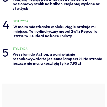
poziomowy stolik na balkon. Najlepiej wydane 48
zł w Jysk
4
STYL ŻYCIA
W moim mieszkanku w bloku ciągle brakuje mi
miejsca. Ten cylindryczny mebel 2w1 z Pepco to
strzał w 10. Ideał na koce i piloty
5
STYL ŻYCIA
Weszłam do Action, a pani właśnie
rozpakowywała te jesienne lampeczki. Na stronie
jeszcze nie ma, a kosztują tylko 7,95 zł