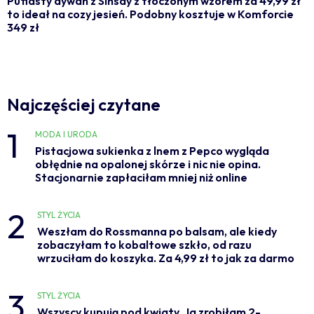
Pufiasty dywan z Sinsay z tłoczonym wzorem za 49,99 zł
to ideał na cozy jesień. Podobny kosztuje w Komforcie
349 zł
Najczęściej czytane
1
MODA I URODA
Pistacjowa sukienka z lnem z Pepco wygląda
obłędnie na opalonej skórze i nic nie opina.
Stacjonarnie zapłaciłam mniej niż online
2
STYL ŻYCIA
Weszłam do Rossmanna po balsam, ale kiedy
zobaczyłam to kobaltowe szkło, od razu
wrzuciłam do koszyka. Za 4,99 zł to jak za darmo
3
STYL ŻYCIA
Wszyscy kupują pod kwiaty. Ja zrobiłam 2-