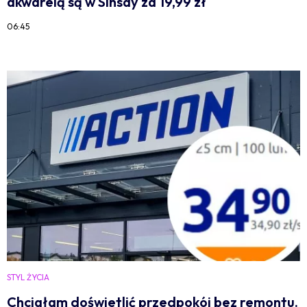
akwarelą są w Sinsay za 19,99 zł
06:45
STYL ŻYCIA
Chciałam doświetlić przedpokój bez remontu.