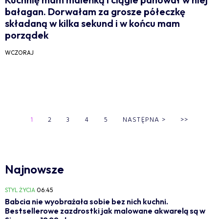
bałagan. Dorwałam za grosze półeczkę
składaną w kilka sekund i w końcu mam
porządek
WCZORAJ
1
2
3
4
5
NASTĘPNA
>
>>
Najnowsze
STYL ŻYCIA
06:45
Babcia nie wyobrażała sobie bez nich kuchni.
Bestsellerowe zazdrostki jak malowane akwarelą są w