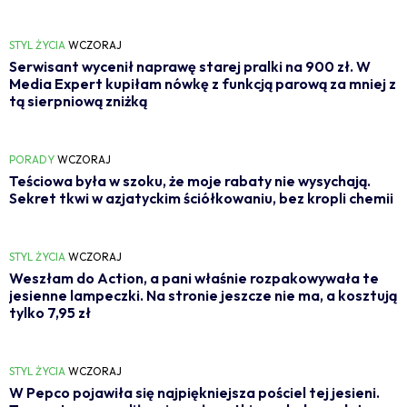
STYL ŻYCIA
WCZORAJ
Serwisant wycenił naprawę starej pralki na 900 zł. W
Media Expert kupiłam nówkę z funkcją parową za mniej z
tą sierpniową zniżką
PORADY
WCZORAJ
Teściowa była w szoku, że moje rabaty nie wysychają.
Sekret tkwi w azjatyckim ściółkowaniu, bez kropli chemii
STYL ŻYCIA
WCZORAJ
Weszłam do Action, a pani właśnie rozpakowywała te
jesienne lampeczki. Na stronie jeszcze nie ma, a kosztują
tylko 7,95 zł
STYL ŻYCIA
WCZORAJ
W Pepco pojawiła się najpiękniejsza pościel tej jesieni.