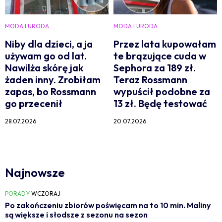
MODA I URODA
MODA I URODA
Niby dla dzieci, a ja
Przez lata kupowałam
używam go od lat.
te brązujące cuda w
Nawilża skórę jak
Sephora za 189 zł.
żaden inny. Zrobiłam
Teraz Rossmann
zapas, bo Rossmann
wypuścił podobne za
go przecenił
13 zł. Będę testować
28.07.2026
20.07.2026
Najnowsze
PORADY
WCZORAJ
Po zakończeniu zbiorów poświęcam na to 10 min. Maliny
są większe i słodsze z sezonu na sezon