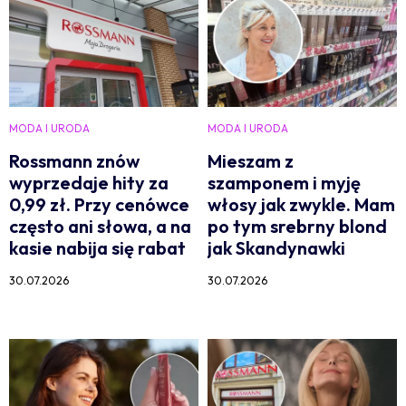
MODA I URODA
MODA I URODA
Rossmann znów
Mieszam z
wyprzedaje hity za
szamponem i myję
0,99 zł. Przy cenówce
włosy jak zwykle. Mam
często ani słowa, a na
po tym srebrny blond
kasie nabija się rabat
jak Skandynawki
30.07.2026
30.07.2026