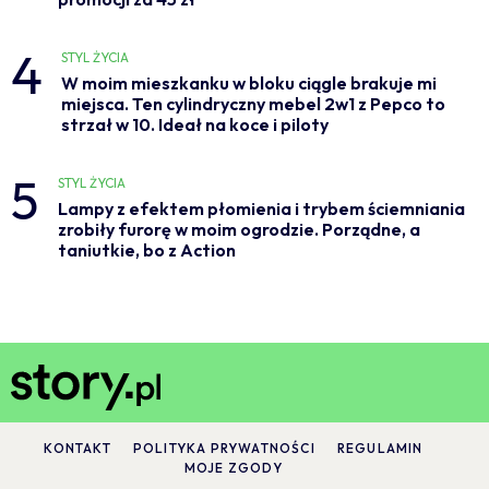
4
STYL ŻYCIA
W moim mieszkanku w bloku ciągle brakuje mi
miejsca. Ten cylindryczny mebel 2w1 z Pepco to
strzał w 10. Ideał na koce i piloty
5
STYL ŻYCIA
Lampy z efektem płomienia i trybem ściemniania
zrobiły furorę w moim ogrodzie. Porządne, a
taniutkie, bo z Action
KONTAKT
POLITYKA PRYWATNOŚCI
REGULAMIN
MOJE ZGODY