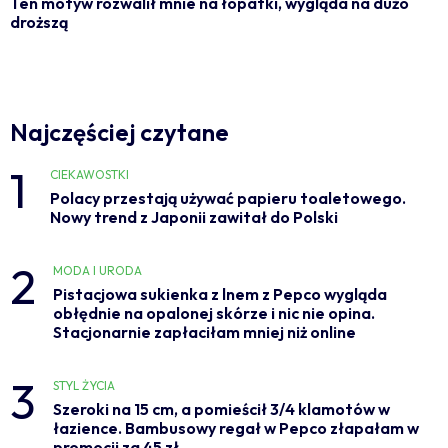
Ten motyw rozwalił mnie na łopatki, wygląda na dużo
droższą
Najczęściej czytane
1
CIEKAWOSTKI
Polacy przestają używać papieru toaletowego.
Nowy trend z Japonii zawitał do Polski
2
MODA I URODA
Pistacjowa sukienka z lnem z Pepco wygląda
obłędnie na opalonej skórze i nic nie opina.
Stacjonarnie zapłaciłam mniej niż online
3
STYL ŻYCIA
Szeroki na 15 cm, a pomieścił 3/4 klamotów w
łazience. Bambusowy regał w Pepco złapałam w
promocji za 45 zł