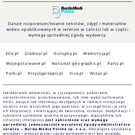
Dalsze rozpowszechnianie tekstów, zdjęć i materiałów
wideo opublikowanych w serwisie w całości lub w części
wymaga uprzedniej zgody wydawcy.
Elle.pl
Glamour.pl
Gotujmy.pl
Mamotoja.pl
Mojegotowanie.pl
National-geographic.pl
Party.pl
Polki.pl
Przyslijprzepis.pl
Viva.pl
Wizaz.pl
Jakiekolwiek aktywności, w szczególności: pobieranie,
zwielokrotnianie, przechowywanie, lub inne wykorzystywanie
treści, danych lub informacji dostępnych w ramach niniejszego
serwisu oraz wszystkich jego podstron, w szczególności w celu
ich eksploracji, zmierzającej do tworzenia, rozwoju, modyfikacji i
szkolenia systemów uczenia maszynowego, algorytmów lub
sztucznej inteligencji
jest zabronione oraz wymaga
uprzedniej, jednoznacznie wyrażonej zgody administratora
serwisu – Burda Media Polska sp. z o.o.
Obowiązek uzyskania
wyraźnej i jednoznacznej zgody wymagany jest bez względu