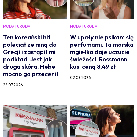
MODA I URODA
MODA I URODA
Ten koreański hit
W upały nie psikam się
poleciał ze mną do
perfumami. Ta morska
Grecji i zastąpił mi
mgiełka daje uczucie
podkład. Jest jak
świeżości. Rossmann
druga skóra. Hebe
kusi ceną 8,49 zł
mocno go przecenił
02.08.2026
22.07.2026