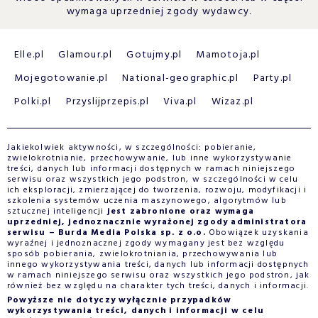
wymaga uprzedniej zgody wydawcy.
Elle.pl
Glamour.pl
Gotujmy.pl
Mamotoja.pl
Mojegotowanie.pl
National-geographic.pl
Party.pl
Polki.pl
Przyslijprzepis.pl
Viva.pl
Wizaz.pl
Jakiekolwiek aktywności, w szczególności: pobieranie,
zwielokrotnianie, przechowywanie, lub inne wykorzystywanie
treści, danych lub informacji dostępnych w ramach niniejszego
serwisu oraz wszystkich jego podstron, w szczególności w celu
ich eksploracji, zmierzającej do tworzenia, rozwoju, modyfikacji i
szkolenia systemów uczenia maszynowego, algorytmów lub
sztucznej inteligencji
jest zabronione oraz wymaga
uprzedniej, jednoznacznie wyrażonej zgody administratora
serwisu – Burda Media Polska sp. z o.o.
Obowiązek uzyskania
wyraźnej i jednoznacznej zgody wymagany jest bez względu
sposób pobierania, zwielokrotniania, przechowywania lub
innego wykorzystywania treści, danych lub informacji dostępnych
w ramach niniejszego serwisu oraz wszystkich jego podstron, jak
również bez względu na charakter tych treści, danych i informacji.
Powyższe nie dotyczy wyłącznie przypadków
wykorzystywania treści, danych i informacji w celu