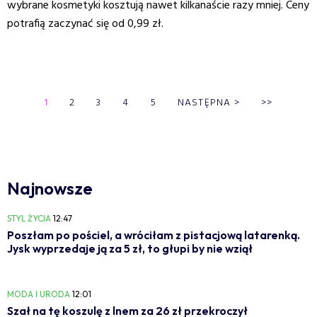
wybrane kosmetyki kosztują nawet kilkanaście razy mniej. Ceny
potrafią zaczynać się od 0,99 zł.
1
2
3
4
5
NASTĘPNA
>
>>
Najnowsze
STYL ŻYCIA
12:47
Poszłam po pościel, a wróciłam z pistacjową latarenką.
Jysk wyprzedaje ją za 5 zł, to głupi by nie wziął
MODA I URODA
12:01
Szał na tę koszulę z lnem za 26 zł przekroczył