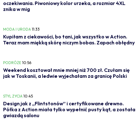
oczekiwania. Piwoniowy kolor urzeka, a rozmiar 4XL
znika w mig
MODA I URODA
11:33
Kupiłam z ciekawości, bo tani, jak wszystko w Action.
Teraz mam miękką skórę niczym bobas. Zapach obłędny
PODRÓŻE
10:56
Weekend kosztował mnie mniej niż 700 zł. Czułam się
jak w Toskanii, a ledwie wyjechałam za granicę Polski
STYL ŻYCIA
10:45
Design jak z „Flintstonów” i certyfikowane drewno.
Półka z Action miała tylko wypełnić pusty kąt, a została
gwiazdą salonu