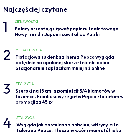
Najczęściej czytane
1
CIEKAWOSTKI
Polacy przestają używać papieru toaletowego.
Nowy trend z Japonii zawitał do Polski
2
MODA I URODA
Pistacjowa sukienka z lnem z Pepco wygląda
obłędnie na opalonej skórze i nic nie opina.
Stacjonarnie zapłaciłam mniej niż online
3
STYL ŻYCIA
Szeroki na 15 cm, a pomieścił 3/4 klamotów w
łazience. Bambusowy regał w Pepco złapałam w
promocji za 45 zł
4
STYL ŻYCIA
Wygląda jak porcelana z babcinej witryny, a to
talerze z Pepco. Tłoczony wzór i mam stół jak z