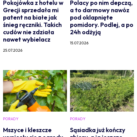
Pokojówka z hotelu w
Polacy po nim depczą,
Grecji sprzedała mi
a to darmowy nawóz
patent na białe jak
pod oklapnięte
śnieg ręczniki. Takich
pomidory. Podlej, a po
cudów nie zdziała
24h odżyją
nawet wybielacz
15.07.2026
25.07.2026
PORADY
PORADY
Mszyce i kleszcze
Sąsiadka już kończy