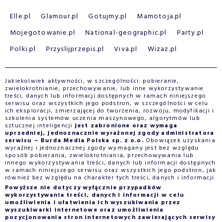
Elle.pl
Glamour.pl
Gotujmy.pl
Mamotoja.pl
Mojegotowanie.pl
National-geographic.pl
Party.pl
Polki.pl
Przyslijprzepis.pl
Viva.pl
Wizaz.pl
Jakiekolwiek aktywności, w szczególności: pobieranie,
zwielokrotnianie, przechowywanie, lub inne wykorzystywanie
treści, danych lub informacji dostępnych w ramach niniejszego
serwisu oraz wszystkich jego podstron, w szczególności w celu
ich eksploracji, zmierzającej do tworzenia, rozwoju, modyfikacji i
szkolenia systemów uczenia maszynowego, algorytmów lub
sztucznej inteligencji
jest zabronione oraz wymaga
uprzedniej, jednoznacznie wyrażonej zgody administratora
serwisu – Burda Media Polska sp. z o.o.
Obowiązek uzyskania
wyraźnej i jednoznacznej zgody wymagany jest bez względu
sposób pobierania, zwielokrotniania, przechowywania lub
innego wykorzystywania treści, danych lub informacji dostępnych
w ramach niniejszego serwisu oraz wszystkich jego podstron, jak
również bez względu na charakter tych treści, danych i informacji.
Powyższe nie dotyczy wyłącznie przypadków
wykorzystywania treści, danych i informacji w celu
umożliwienia i ułatwienia ich wyszukiwania przez
wyszukiwarki internetowe oraz umożliwienia
pozycjonowania stron internetowych zawierających serwisy