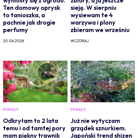
wyniosły się z ogrodu.
zbiory, a ja jeszcze
Ten domowy oprysk
sieję. W sierpniu
to tanioszka, a
wysiewam te 4
pachnie jak drogie
warzywa i plony
perfumy
zbieram we wrześniu
20.06.2026
WCZORAJ
PORADY
PORADY
Odkryłam to 2 lata
Już nie wytyczam
temu i od tamtej pory
grządek sznurkiem.
mam piękny trawnik
Japoński trend shizen