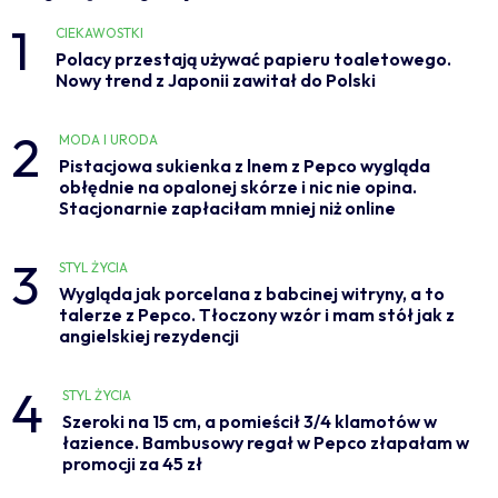
1
CIEKAWOSTKI
Polacy przestają używać papieru toaletowego.
Nowy trend z Japonii zawitał do Polski
2
MODA I URODA
Pistacjowa sukienka z lnem z Pepco wygląda
obłędnie na opalonej skórze i nic nie opina.
Stacjonarnie zapłaciłam mniej niż online
3
STYL ŻYCIA
Wygląda jak porcelana z babcinej witryny, a to
talerze z Pepco. Tłoczony wzór i mam stół jak z
angielskiej rezydencji
4
STYL ŻYCIA
Szeroki na 15 cm, a pomieścił 3/4 klamotów w
łazience. Bambusowy regał w Pepco złapałam w
promocji za 45 zł