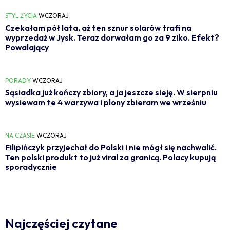
STYL ŻYCIA
WCZORAJ
Czekałam pół lata, aż ten sznur solarów trafi na
wyprzedaż w Jysk. Teraz dorwałam go za 9 ziko. Efekt?
Powalający
PORADY
WCZORAJ
Sąsiadka już kończy zbiory, a ja jeszcze sieję. W sierpniu
wysiewam te 4 warzywa i plony zbieram we wrześniu
NA CZASIE
WCZORAJ
Filipińczyk przyjechał do Polski i nie mógł się nachwalić.
Ten polski produkt to już viral za granicą. Polacy kupują
sporadycznie
Najczęściej czytane