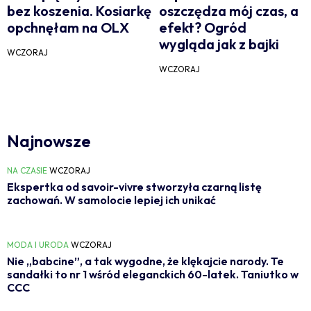
bez koszenia. Kosiarkę
oszczędza mój czas, a
opchnęłam na OLX
efekt? Ogród
wygląda jak z bajki
WCZORAJ
WCZORAJ
Najnowsze
NA CZASIE
WCZORAJ
Ekspertka od savoir-vivre stworzyła czarną listę
zachowań. W samolocie lepiej ich unikać
MODA I URODA
WCZORAJ
Nie „babcine”, a tak wygodne, że klękajcie narody. Te
sandałki to nr 1 wśród eleganckich 60-latek. Taniutko w
CCC