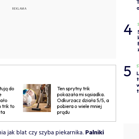
a
4
5
S
L
t
w
tują do
Ten sprytny trik
t
e
pokazała mi sąsiadka.
kało
Odkurzacz działa 5/5, a
trik to
pobiera o wiele mniej
ata
prądu
ia jak blat czy szyba piekarnika.
Palniki