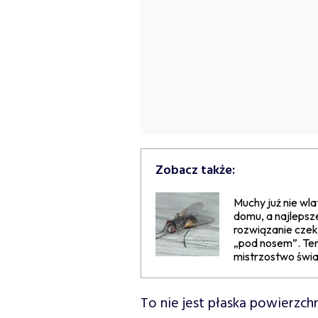
Zobacz także:
Muchy już nie wla
domu, a najlepsz
rozwiązanie cze
„pod nosem”. Ten 
mistrzostwo świ
To nie jest płaska powierzchn