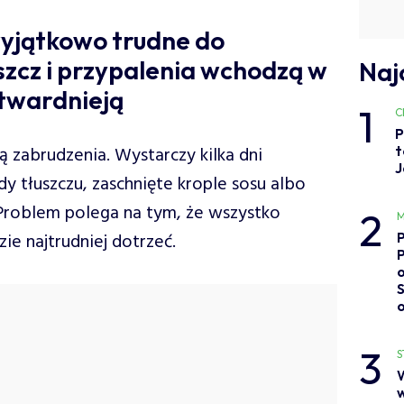
wyjątkowo trudne do
szcz i przypalenia wchodzą w
Naj
 twardnieją
1
C
P
t
 zabrudzenia. Wystarczy kilka dni
J
dy tłuszczu, zaschnięte krople sosu albo
 Problem polega na tym, że wszystko
2
M
ie najtrudniej dotrzeć.
o
3
S
w