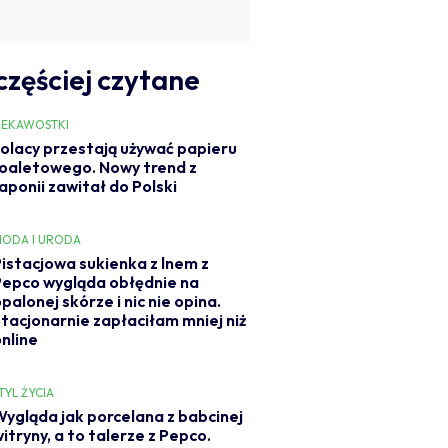
częściej czytane
IEKAWOSTKI
olacy przestają używać papieru
oaletowego. Nowy trend z
aponii zawitał do Polski
ODA I URODA
Pistacjowa sukienka z lnem z
Pepco wygląda obłędnie na
palonej skórze i nic nie opina.
Stacjonarnie zapłaciłam mniej niż
online
TYL ŻYCIA
Wygląda jak porcelana z babcinej
itryny, a to talerze z Pepco.