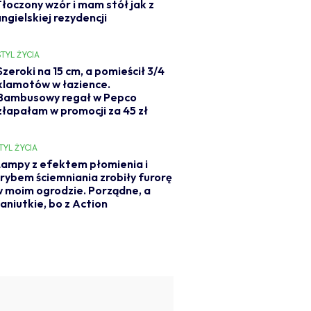
Tłoczony wzór i mam stół jak z
ngielskiej rezydencji
STYL ŻYCIA
Szeroki na 15 cm, a pomieścił 3/4
klamotów w łazience.
Bambusowy regał w Pepco
złapałam w promocji za 45 zł
TYL ŻYCIA
ampy z efektem płomienia i
rybem ściemniania zrobiły furorę
 moim ogrodzie. Porządne, a
aniutkie, bo z Action