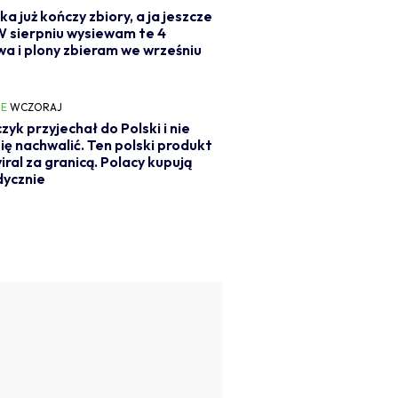
ka już kończy zbiory, a ja jeszcze
 W sierpniu wysiewam te 4
a i plony zbieram we wrześniu
IE
WCZORAJ
czyk przyjechał do Polski i nie
ię nachwalić. Ten polski produkt
viral za granicą. Polacy kupują
dycznie