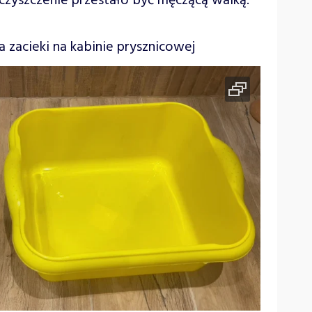
zyszczenie przestało być męczącą walką.
zacieki na kabinie prysznicowej