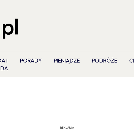
A I
PORADY
PIENIĄDZE
PODRÓŻE
C
ODA