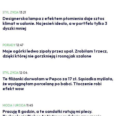
STYL ŻYCIA
13:21
Designerska lampa z efektem płomienia daje sztos
klimat w salonie. Na jesień ideolo, a w portfelu tylko 3
dyszki mniej
PORADY
12:47
Moje ogórki ledwo zipały przez upał. Zrobiłam 1 rzecz,
dzięki której nie gorzknieją i rosną jak szalone
STYL ŻYCIA
12:04
Te filiżanki dorwałam w Pepco za 17 zł. Sąsiadka myślała,
że wyciągnęłam porcelanę po babci. Tłoczenie robi
efekt wow
MODA I URODA
11:45
Pracuję 8 godzin, a te sandałki ratują mi plecy.