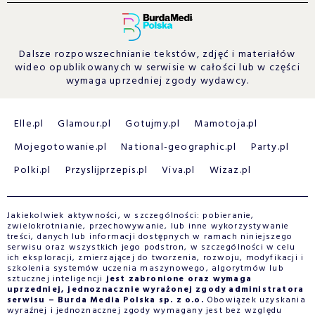
Dalsze rozpowszechnianie tekstów, zdjęć i materiałów
wideo opublikowanych w serwisie w całości lub w części
wymaga uprzedniej zgody wydawcy.
Elle.pl
Glamour.pl
Gotujmy.pl
Mamotoja.pl
Mojegotowanie.pl
National-geographic.pl
Party.pl
Polki.pl
Przyslijprzepis.pl
Viva.pl
Wizaz.pl
Jakiekolwiek aktywności, w szczególności: pobieranie,
zwielokrotnianie, przechowywanie, lub inne wykorzystywanie
treści, danych lub informacji dostępnych w ramach niniejszego
serwisu oraz wszystkich jego podstron, w szczególności w celu
ich eksploracji, zmierzającej do tworzenia, rozwoju, modyfikacji i
szkolenia systemów uczenia maszynowego, algorytmów lub
sztucznej inteligencji
jest zabronione oraz wymaga
uprzedniej, jednoznacznie wyrażonej zgody administratora
serwisu – Burda Media Polska sp. z o.o.
Obowiązek uzyskania
wyraźnej i jednoznacznej zgody wymagany jest bez względu