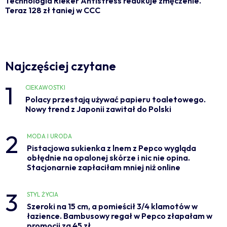
Technologia Rieker Antistress redukuje zmęczenie.
Teraz 128 zł taniej w CCC
Najczęściej czytane
1
CIEKAWOSTKI
Polacy przestają używać papieru toaletowego.
Nowy trend z Japonii zawitał do Polski
2
MODA I URODA
Pistacjowa sukienka z lnem z Pepco wygląda
obłędnie na opalonej skórze i nic nie opina.
Stacjonarnie zapłaciłam mniej niż online
3
STYL ŻYCIA
Szeroki na 15 cm, a pomieścił 3/4 klamotów w
łazience. Bambusowy regał w Pepco złapałam w
promocji za 45 zł