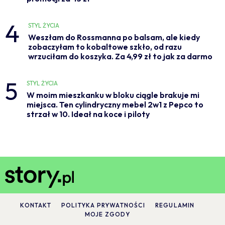
4
STYL ŻYCIA
Weszłam do Rossmanna po balsam, ale kiedy
zobaczyłam to kobaltowe szkło, od razu
wrzuciłam do koszyka. Za 4,99 zł to jak za darmo
5
STYL ŻYCIA
W moim mieszkanku w bloku ciągle brakuje mi
miejsca. Ten cylindryczny mebel 2w1 z Pepco to
strzał w 10. Ideał na koce i piloty
KONTAKT
POLITYKA PRYWATNOŚCI
REGULAMIN
MOJE ZGODY