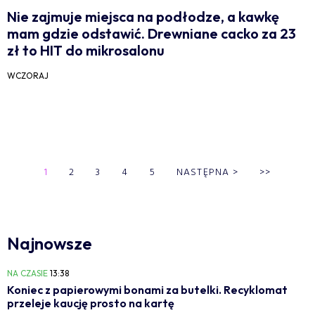
Nie zajmuje miejsca na podłodze, a kawkę
mam gdzie odstawić. Drewniane cacko za 23
zł to HIT do mikrosalonu
WCZORAJ
1
2
3
4
5
NASTĘPNA
>
>>
Najnowsze
NA CZASIE
13:38
Koniec z papierowymi bonami za butelki. Recyklomat
przeleje kaucję prosto na kartę