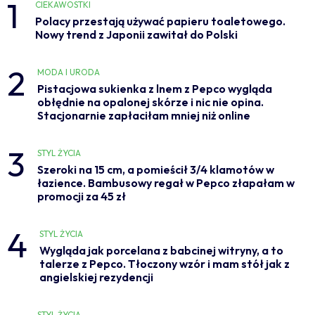
1
CIEKAWOSTKI
Polacy przestają używać papieru toaletowego.
Nowy trend z Japonii zawitał do Polski
2
MODA I URODA
Pistacjowa sukienka z lnem z Pepco wygląda
obłędnie na opalonej skórze i nic nie opina.
Stacjonarnie zapłaciłam mniej niż online
3
STYL ŻYCIA
Szeroki na 15 cm, a pomieścił 3/4 klamotów w
łazience. Bambusowy regał w Pepco złapałam w
promocji za 45 zł
4
STYL ŻYCIA
Wygląda jak porcelana z babcinej witryny, a to
talerze z Pepco. Tłoczony wzór i mam stół jak z
angielskiej rezydencji
STYL ŻYCIA