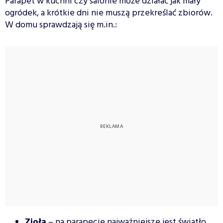
Parapet w kuchni czy salonie może działać jak mały
ogródek, a krótkie dni nie muszą przekreślać zbiorów.
W domu sprawdzają się m.in.:
Zioła
– na parapecie najważniejsze jest światło