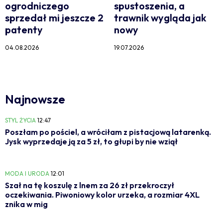
ogrodniczego
spustoszenia, a
sprzedał mi jeszcze 2
trawnik wygląda jak
patenty
nowy
04.08.2026
19.07.2026
Najnowsze
STYL ŻYCIA
12:47
Poszłam po pościel, a wróciłam z pistacjową latarenką.
Jysk wyprzedaje ją za 5 zł, to głupi by nie wziął
MODA I URODA
12:01
Szał na tę koszulę z lnem za 26 zł przekroczył
oczekiwania. Piwoniowy kolor urzeka, a rozmiar 4XL
znika w mig