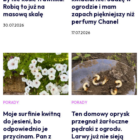
Robią to już na
ogrodzie i mam
masową skalę
zapach piękniejszy niż
perfumy Chanel
30.07.2026
17.07.2026
PORADY
PORADY
Moje surfinie kwitną
Ten domowy oprysk
do jesieni, bo
przegnał żarłoczne
odpowiednio je
pędraki z ogrodu.
przycinam. Pan z
Larwy już nie sieją