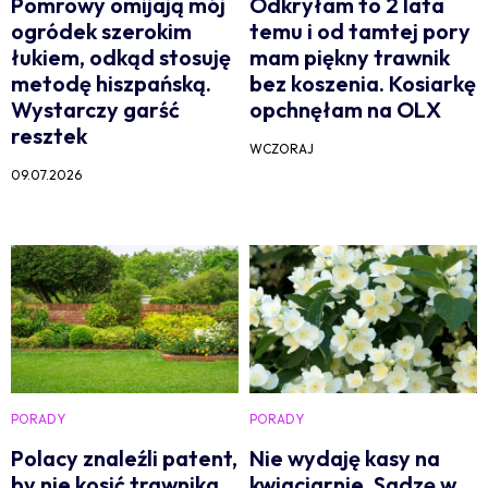
Pomrowy omijają mój
Odkryłam to 2 lata
ogródek szerokim
temu i od tamtej pory
łukiem, odkąd stosuję
mam piękny trawnik
metodę hiszpańską.
bez koszenia. Kosiarkę
Wystarczy garść
opchnęłam na OLX
resztek
WCZORAJ
09.07.2026
PORADY
PORADY
Polacy znaleźli patent,
Nie wydaję kasy na
by nie kosić trawnika.
kwiaciarnie. Sadzę w