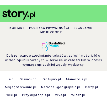
KONTAKT
POLITYKA PRYWATNOŚCI
REGULAMIN
MOJE ZGODY
Dalsze rozpowszechnianie tekstów, zdjęć i materiałów
wideo opublikowanych w serwisie w całości lub w części
wymaga uprzedniej zgody wydawcy.
Elle.pl
Glamour.pl
Gotujmy.pl
Mamotoja.pl
Mojegotowanie.pl
National-geographic.pl
Party.pl
Polki.pl
Przyslijprzepis.pl
Viva.pl
Wizaz.pl