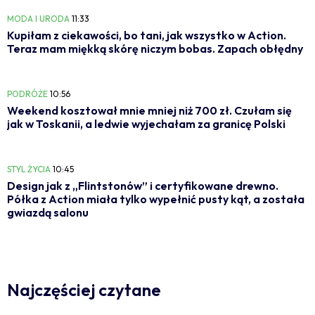
MODA I URODA
11:33
Kupiłam z ciekawości, bo tani, jak wszystko w Action.
Teraz mam miękką skórę niczym bobas. Zapach obłędny
PODRÓŻE
10:56
Weekend kosztował mnie mniej niż 700 zł. Czułam się
jak w Toskanii, a ledwie wyjechałam za granicę Polski
STYL ŻYCIA
10:45
Design jak z „Flintstonów” i certyfikowane drewno.
Półka z Action miała tylko wypełnić pusty kąt, a została
gwiazdą salonu
Najczęściej czytane