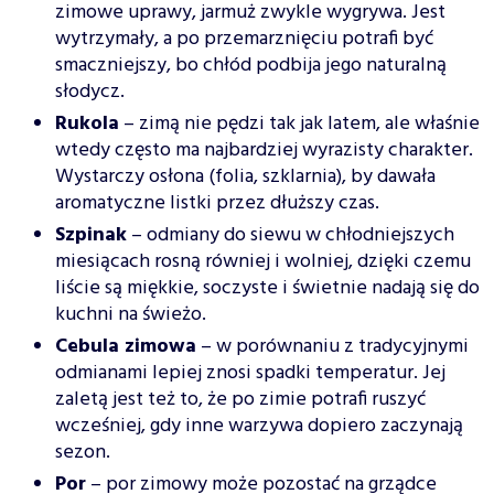
zimowe uprawy, jarmuż zwykle wygrywa. Jest
wytrzymały, a po przemarznięciu potrafi być
smaczniejszy, bo chłód podbija jego naturalną
słodycz.
Rukola
– zimą nie pędzi tak jak latem, ale właśnie
wtedy często ma najbardziej wyrazisty charakter.
Wystarczy osłona (folia, szklarnia), by dawała
aromatyczne listki przez dłuższy czas.
Szpinak
– odmiany do siewu w chłodniejszych
miesiącach rosną równiej i wolniej, dzięki czemu
liście są miękkie, soczyste i świetnie nadają się do
kuchni na świeżo.
Cebula zimowa
– w porównaniu z tradycyjnymi
odmianami lepiej znosi spadki temperatur. Jej
zaletą jest też to, że po zimie potrafi ruszyć
wcześniej, gdy inne warzywa dopiero zaczynają
sezon.
Por
– por zimowy może pozostać na grządce