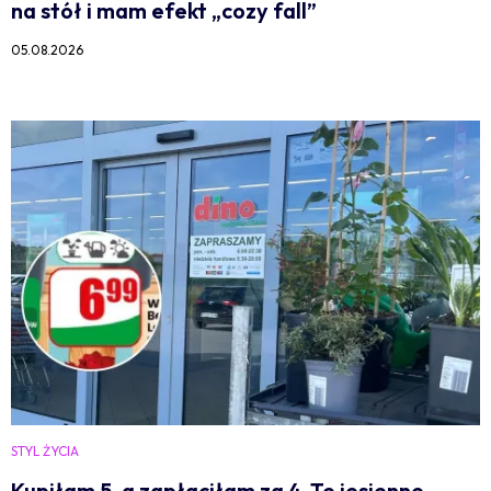
na stół i mam efekt „cozy fall”
05.08.2026
STYL ŻYCIA
Kupiłam 5, a zapłaciłam za 4. Te jesienne