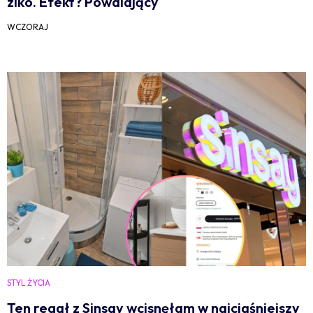
ziko. Efekt? Powalający
WCZORAJ
STYL ŻYCIA
Ten regał z Sinsay wcisnęłam w najciaśniejszy