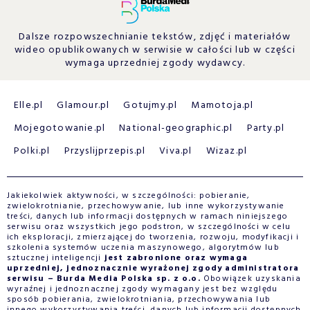
Dalsze rozpowszechnianie tekstów, zdjęć i materiałów
wideo opublikowanych w serwisie w całości lub w części
wymaga uprzedniej zgody wydawcy.
Elle.pl
Glamour.pl
Gotujmy.pl
Mamotoja.pl
Mojegotowanie.pl
National-geographic.pl
Party.pl
Polki.pl
Przyslijprzepis.pl
Viva.pl
Wizaz.pl
Jakiekolwiek aktywności, w szczególności: pobieranie,
zwielokrotnianie, przechowywanie, lub inne wykorzystywanie
treści, danych lub informacji dostępnych w ramach niniejszego
serwisu oraz wszystkich jego podstron, w szczególności w celu
ich eksploracji, zmierzającej do tworzenia, rozwoju, modyfikacji i
szkolenia systemów uczenia maszynowego, algorytmów lub
sztucznej inteligencji
jest zabronione oraz wymaga
uprzedniej, jednoznacznie wyrażonej zgody administratora
serwisu – Burda Media Polska sp. z o.o.
Obowiązek uzyskania
wyraźnej i jednoznacznej zgody wymagany jest bez względu
sposób pobierania, zwielokrotniania, przechowywania lub
innego wykorzystywania treści, danych lub informacji dostępnych