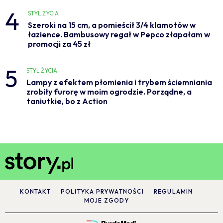
4
STYL ŻYCIA
Szeroki na 15 cm, a pomieścił 3/4 klamotów w
łazience. Bambusowy regał w Pepco złapałam w
promocji za 45 zł
5
STYL ŻYCIA
Lampy z efektem płomienia i trybem ściemniania
zrobiły furorę w moim ogrodzie. Porządne, a
taniutkie, bo z Action
KONTAKT
POLITYKA PRYWATNOŚCI
REGULAMIN
MOJE ZGODY