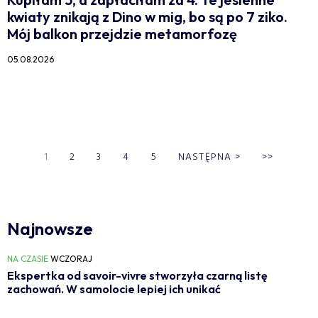
kwiaty znikają z Dino w mig, bo są po 7 ziko.
Mój balkon przejdzie metamorfozę
05.08.2026
1
2
3
4
5
NASTĘPNA
>
>>
Najnowsze
NA CZASIE
WCZORAJ
Ekspertka od savoir-vivre stworzyła czarną listę
zachowań. W samolocie lepiej ich unikać