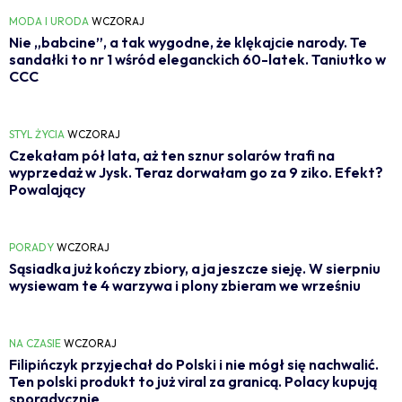
MODA I URODA
WCZORAJ
Nie „babcine”, a tak wygodne, że klękajcie narody. Te
sandałki to nr 1 wśród eleganckich 60-latek. Taniutko w
CCC
STYL ŻYCIA
WCZORAJ
Czekałam pół lata, aż ten sznur solarów trafi na
wyprzedaż w Jysk. Teraz dorwałam go za 9 ziko. Efekt?
Powalający
PORADY
WCZORAJ
Sąsiadka już kończy zbiory, a ja jeszcze sieję. W sierpniu
wysiewam te 4 warzywa i plony zbieram we wrześniu
NA CZASIE
WCZORAJ
Filipińczyk przyjechał do Polski i nie mógł się nachwalić.
Ten polski produkt to już viral za granicą. Polacy kupują
sporadycznie