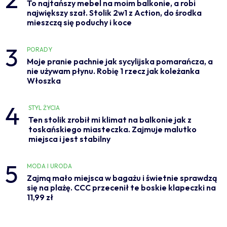
To najtańszy mebel na moim balkonie, a robi
największy szał. Stolik 2w1 z Action, do środka
mieszczą się poduchy i koce
3
PORADY
Moje pranie pachnie jak sycylijska pomarańcza, a
nie używam płynu. Robię 1 rzecz jak koleżanka
Włoszka
4
STYL ŻYCIA
Ten stolik zrobił mi klimat na balkonie jak z
toskańskiego miasteczka. Zajmuje malutko
miejsca i jest stabilny
5
MODA I URODA
Zajmą mało miejsca w bagażu i świetnie sprawdzą
się na plażę. CCC przecenił te boskie klapeczki na
11,99 zł