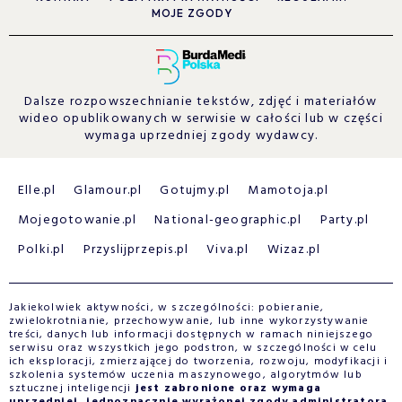
MOJE ZGODY
Dalsze rozpowszechnianie tekstów, zdjęć i materiałów
wideo opublikowanych w serwisie w całości lub w części
wymaga uprzedniej zgody wydawcy.
Elle.pl
Glamour.pl
Gotujmy.pl
Mamotoja.pl
Mojegotowanie.pl
National-geographic.pl
Party.pl
Polki.pl
Przyslijprzepis.pl
Viva.pl
Wizaz.pl
Jakiekolwiek aktywności, w szczególności: pobieranie,
zwielokrotnianie, przechowywanie, lub inne wykorzystywanie
treści, danych lub informacji dostępnych w ramach niniejszego
serwisu oraz wszystkich jego podstron, w szczególności w celu
ich eksploracji, zmierzającej do tworzenia, rozwoju, modyfikacji i
szkolenia systemów uczenia maszynowego, algorytmów lub
sztucznej inteligencji
jest zabronione oraz wymaga