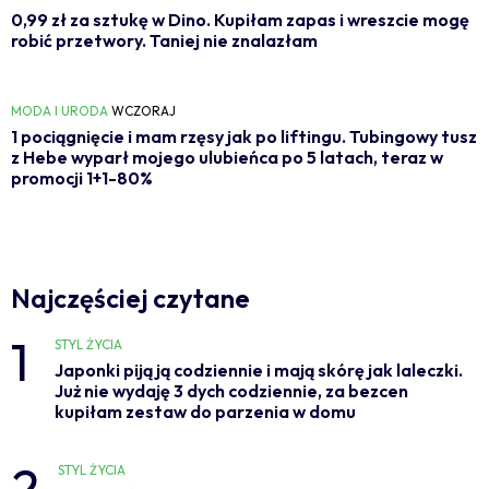
0,99 zł za sztukę w Dino. Kupiłam zapas i wreszcie mogę
robić przetwory. Taniej nie znalazłam
MODA I URODA
WCZORAJ
1 pociągnięcie i mam rzęsy jak po liftingu. Tubingowy tusz
z Hebe wyparł mojego ulubieńca po 5 latach, teraz w
promocji 1+1-80%
Najczęściej czytane
1
STYL ŻYCIA
Japonki piją ją codziennie i mają skórę jak laleczki.
Już nie wydaję 3 dych codziennie, za bezcen
kupiłam zestaw do parzenia w domu
2
STYL ŻYCIA