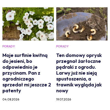
PORADY
PORADY
Moje surfinie kwitną
Ten domowy oprysk
do jesieni, bo
przegnał żarłoczne
odpowiednio je
pędraki z ogrodu.
przycinam. Pan z
Larwy już nie sieją
ogrodniczego
spustoszenia, a
sprzedał mi jeszcze 2
trawnik wygląda jak
patenty
nowy
04.08.2026
19.07.2026