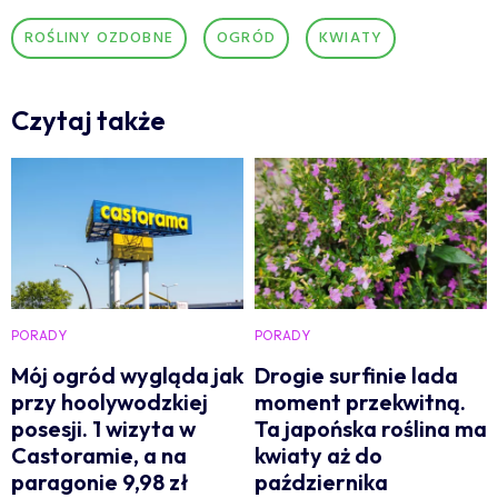
ROŚLINY OZDOBNE
OGRÓD
KWIATY
Czytaj także
PORADY
PORADY
Mój ogród wygląda jak
Drogie surfinie lada
przy hoolywodzkiej
moment przekwitną.
posesji. 1 wizyta w
Ta japońska roślina ma
Castoramie, a na
kwiaty aż do
paragonie 9,98 zł
października