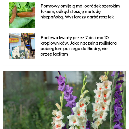
Pomrowy omijają mój ogródek szerokim
łukiem, odkąd stosuję metodę
hiszpańską. Wystarczy garść resztek
Podlewa kwiaty przez 7 dni i ma 10
kroplowników. Jako naczelna rośliniara
pobiegłam po niego do Biedry, nie
przepłaciłam