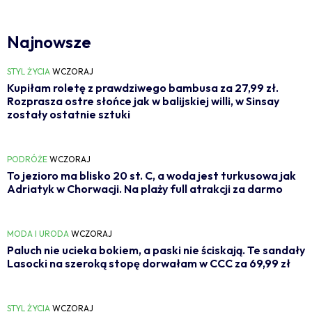
Najnowsze
STYL ŻYCIA
WCZORAJ
Kupiłam roletę z prawdziwego bambusa za 27,99 zł.
Rozprasza ostre słońce jak w balijskiej willi, w Sinsay
zostały ostatnie sztuki
PODRÓŻE
WCZORAJ
To jezioro ma blisko 20 st. C, a woda jest turkusowa jak
Adriatyk w Chorwacji. Na plaży full atrakcji za darmo
MODA I URODA
WCZORAJ
Paluch nie ucieka bokiem, a paski nie ściskają. Te sandały
Lasocki na szeroką stopę dorwałam w CCC za 69,99 zł
STYL ŻYCIA
WCZORAJ