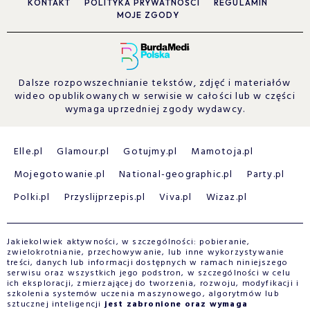
KONTAKT
POLITYKA PRYWATNOŚCI
REGULAMIN
MOJE ZGODY
Dalsze rozpowszechnianie tekstów, zdjęć i materiałów
wideo opublikowanych w serwisie w całości lub w części
wymaga uprzedniej zgody wydawcy.
Elle.pl
Glamour.pl
Gotujmy.pl
Mamotoja.pl
Mojegotowanie.pl
National-geographic.pl
Party.pl
Polki.pl
Przyslijprzepis.pl
Viva.pl
Wizaz.pl
Jakiekolwiek aktywności, w szczególności: pobieranie,
zwielokrotnianie, przechowywanie, lub inne wykorzystywanie
treści, danych lub informacji dostępnych w ramach niniejszego
serwisu oraz wszystkich jego podstron, w szczególności w celu
ich eksploracji, zmierzającej do tworzenia, rozwoju, modyfikacji i
szkolenia systemów uczenia maszynowego, algorytmów lub
sztucznej inteligencji
jest zabronione oraz wymaga