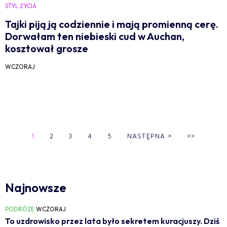
STYL ŻYCIA
Tajki piją ją codziennie i mają promienną cerę.
Dorwałam ten niebieski cud w Auchan,
kosztował grosze
WCZORAJ
1
2
3
4
5
NASTĘPNA
>
>>
Najnowsze
PODRÓŻE
WCZORAJ
To uzdrowisko przez lata było sekretem kuracjuszy. Dziś