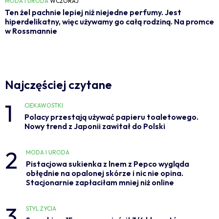
MODA I URODA
WCZORAJ
Ten żel pachnie lepiej niż niejedne perfumy. Jest
hiperdelikatny, więc używamy go całą rodziną. Na promce
w Rossmannie
Najczęściej czytane
1
CIEKAWOSTKI
Polacy przestają używać papieru toaletowego.
Nowy trend z Japonii zawitał do Polski
2
MODA I URODA
Pistacjowa sukienka z lnem z Pepco wygląda
obłędnie na opalonej skórze i nic nie opina.
Stacjonarnie zapłaciłam mniej niż online
3
STYL ŻYCIA