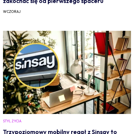
zakochać się od pierwszego spaceru
WCZORAJ
STYL ŻYCIA
Trzypoziomowy mobilny regał z Sinsay to