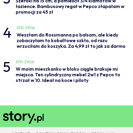
Szeroki na 15 cm, a pomieścił 3/4 klamotów w
łazience. Bambusowy regał w Pepco złapałam w
promocji za 45 zł
4
STYL ŻYCIA
Weszłam do Rossmanna po balsam, ale kiedy
zobaczyłam to kobaltowe szkło, od razu
wrzuciłam do koszyka. Za 4,99 zł to jak za darmo
5
STYL ŻYCIA
W moim mieszkanku w bloku ciągle brakuje mi
miejsca. Ten cylindryczny mebel 2w1 z Pepco to
strzał w 10. Ideał na koce i piloty