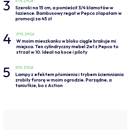
3
STYL ŻYCIA
Szeroki na 15 cm, a pomieścił 3/4 klamotów w
łazience. Bambusowy regał w Pepco złapałam w
promocji za 45 zł
4
STYL ŻYCIA
W moim mieszkanku w bloku ciągle brakuje mi
miejsca. Ten cylindryczny mebel 2w1 z Pepco to
strzał w 10. Ideał na koce i piloty
5
STYL ŻYCIA
Lampy z efektem płomienia i trybem ściemniania
zrobiły furorę w moim ogrodzie. Porządne, a
taniutkie, bo z Action