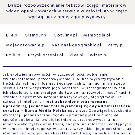
Dalsze rozpowszechnianie tekstów, zdjęć i materiałów
wideo opublikowanych w serwisie w całości lub w części
wymaga uprzedniej zgody wydawcy.
Elle.pl
Glamour.pl
Gotujmy.pl
Mamotoja.pl
Mojegotowanie.pl
National-geographic.pl
Party.pl
Polki.pl
Przyslijprzepis.pl
Viva.pl
Wizaz.pl
Jakiekolwiek aktywności, w szczególności: pobieranie,
zwielokrotnianie, przechowywanie, lub inne wykorzystywanie
treści, danych lub informacji dostępnych w ramach niniejszego
serwisu oraz wszystkich jego podstron, w szczególności w celu
ich eksploracji, zmierzającej do tworzenia, rozwoju, modyfikacji i
szkolenia systemów uczenia maszynowego, algorytmów lub
sztucznej inteligencji
jest zabronione oraz wymaga
uprzedniej, jednoznacznie wyrażonej zgody administratora
serwisu – Burda Media Polska sp. z o.o.
Obowiązek uzyskania
wyraźnej i jednoznacznej zgody wymagany jest bez względu
sposób pobierania, zwielokrotniania, przechowywania lub
innego wykorzystywania treści, danych lub informacji dostępnych
w ramach niniejszego serwisu oraz wszystkich jego podstron, jak
również bez względu na charakter tych treści, danych i informacji.