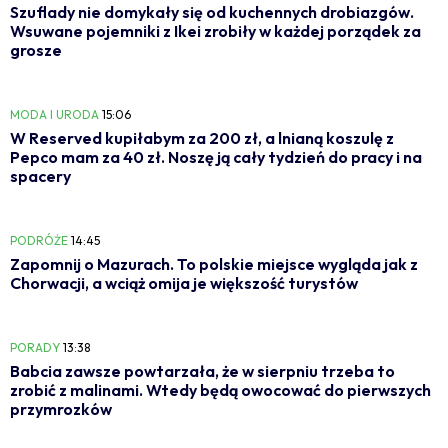
Szuflady nie domykały się od kuchennych drobiazgów.
Wsuwane pojemniki z Ikei zrobiły w każdej porządek za
grosze
MODA I URODA
15:06
W Reserved kupiłabym za 200 zł, a lnianą koszulę z
Pepco mam za 40 zł. Noszę ją cały tydzień do pracy i na
spacery
PODRÓŻE
14:45
Zapomnij o Mazurach. To polskie miejsce wygląda jak z
Chorwacji, a wciąż omija je większość turystów
PORADY
13:38
Babcia zawsze powtarzała, że w sierpniu trzeba to
zrobić z malinami. Wtedy będą owocować do pierwszych
przymrozków