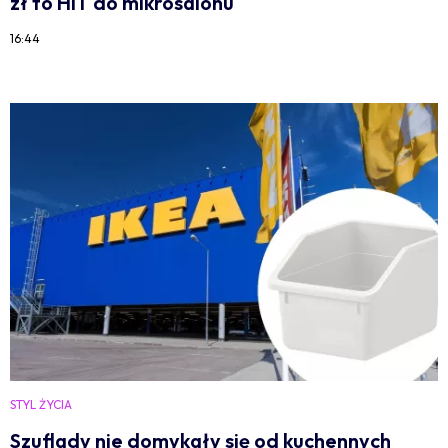
zł to HIT do mikrosalonu
16:44
STYL ŻYCIA
Szuflady nie domykały się od kuchennych