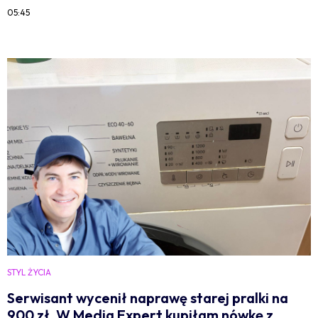
05:45
STYL ŻYCIA
Serwisant wycenił naprawę starej pralki na
900 zł. W Media Expert kupiłam nówkę z