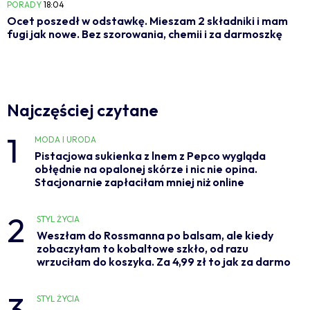
PORADY
18:04
Ocet poszedł w odstawkę. Mieszam 2 składniki i mam
fugi jak nowe. Bez szorowania, chemii i za darmoszkę
Najczęściej czytane
1
MODA I URODA
Pistacjowa sukienka z lnem z Pepco wygląda
obłędnie na opalonej skórze i nic nie opina.
Stacjonarnie zapłaciłam mniej niż online
2
STYL ŻYCIA
Weszłam do Rossmanna po balsam, ale kiedy
zobaczyłam to kobaltowe szkło, od razu
wrzuciłam do koszyka. Za 4,99 zł to jak za darmo
3
STYL ŻYCIA