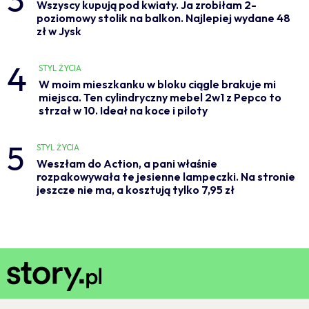
Wszyscy kupują pod kwiaty. Ja zrobiłam 2-
poziomowy stolik na balkon. Najlepiej wydane 48
zł w Jysk
4
STYL ŻYCIA
W moim mieszkanku w bloku ciągle brakuje mi
miejsca. Ten cylindryczny mebel 2w1 z Pepco to
strzał w 10. Ideał na koce i piloty
5
STYL ŻYCIA
Weszłam do Action, a pani właśnie
rozpakowywała te jesienne lampeczki. Na stronie
jeszcze nie ma, a kosztują tylko 7,95 zł