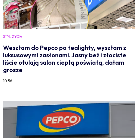
STYL ŻYCIA
Weszłam do Pepco po tealighty, wyszłam z
luksusowymi zasłonami. Jasny beż i złociste
liście otulają salon ciepłą poświatą, dałam
grosze
10:56