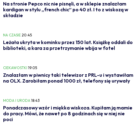
Na stronie Pepco nic nie pisnęli, a w sklepie znalazłam
kardigan w stylu „french chic” po 40 zł. I to z wiskozą w
składzie
NA CZASIE
20:45
Leżała ukryta w kominku przez 150 lat. Książkę oddali do
biblioteki, a kara za przetrzymanie wbija w fotel
CIEKAWOSTKI
19:05
Znalazłam w piwnicy taki telewizor z PRL-u i wystawiłam
na OLX. Zarobiłam ponad 1000 zł, telefony się urywały
MODA I URODA
18:43
Ponadczasowy wzór i miękka wiskoza. Kupiłam ją mamie
do pracy. Mówi, że nawet po 8 godzinach się w niej nie
poci