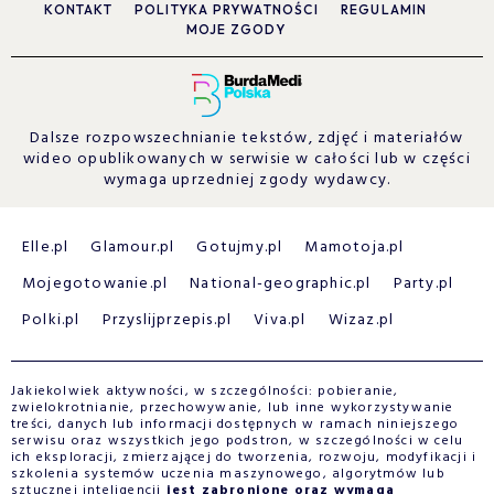
KONTAKT
POLITYKA PRYWATNOŚCI
REGULAMIN
MOJE ZGODY
Dalsze rozpowszechnianie tekstów, zdjęć i materiałów
wideo opublikowanych w serwisie w całości lub w części
wymaga uprzedniej zgody wydawcy.
Elle.pl
Glamour.pl
Gotujmy.pl
Mamotoja.pl
Mojegotowanie.pl
National-geographic.pl
Party.pl
Polki.pl
Przyslijprzepis.pl
Viva.pl
Wizaz.pl
Jakiekolwiek aktywności, w szczególności: pobieranie,
zwielokrotnianie, przechowywanie, lub inne wykorzystywanie
treści, danych lub informacji dostępnych w ramach niniejszego
serwisu oraz wszystkich jego podstron, w szczególności w celu
ich eksploracji, zmierzającej do tworzenia, rozwoju, modyfikacji i
szkolenia systemów uczenia maszynowego, algorytmów lub
sztucznej inteligencji
jest zabronione oraz wymaga