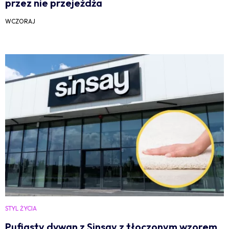
przez nie przejeżdża
WCZORAJ
STYL ŻYCIA
Pufiasty dywan z Sinsay z tłoczonym wzorem