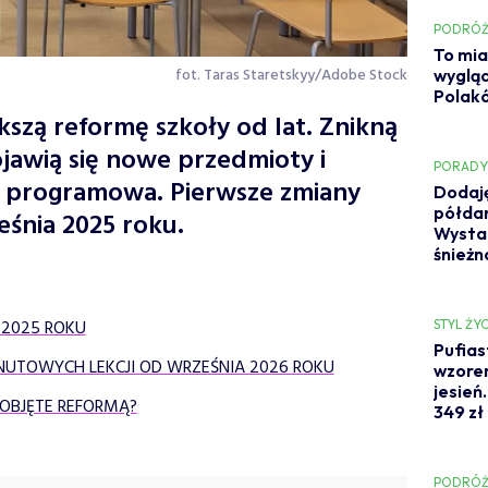
PODRÓŻ
To mia
fot. Taras Staretskyy/Adobe Stock
wygląd
Polakó
szą reformę szkoły od lat. Znikną
jawią się nowe przedmioty i
PORAD
 programowa. Pierwsze zmiany
Dodaję
półda
eśnia 2025 roku.
Wystar
śnieżn
 2025 ROKU
STYL ŻYC
Pufias
UTOWYCH LEKCJI OD WRZEŚNIA 2026 ROKU
wzorem
jesień
OBJĘTE REFORMĄ?
349 zł
PODRÓŻ