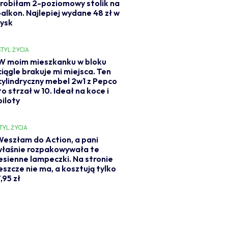
zrobiłam 2-poziomowy stolik na
balkon. Najlepiej wydane 48 zł w
Jysk
STYL ŻYCIA
W moim mieszkanku w bloku
ciągle brakuje mi miejsca. Ten
cylindryczny mebel 2w1 z Pepco
to strzał w 10. Ideał na koce i
piloty
TYL ŻYCIA
eszłam do Action, a pani
właśnie rozpakowywała te
esienne lampeczki. Na stronie
eszcze nie ma, a kosztują tylko
,95 zł