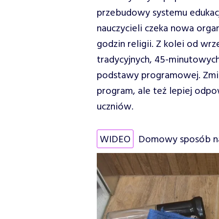
przebudowy systemu edukacji
nauczycieli czeka nowa organ
godzin religii. Z kolei od wr
tradycyjnych, 45-minutowych 
podstawy programowej. Zmia
program, ale też lepiej odp
uczniów.
WIDEO
Domowy sposób na 