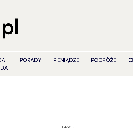
A I
PORADY
PIENIĄDZE
PODRÓŻE
C
ODA