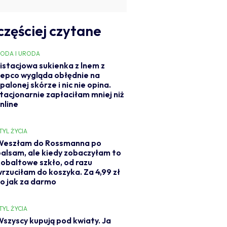
częściej czytane
ODA I URODA
istacjowa sukienka z lnem z
epco wygląda obłędnie na
palonej skórze i nic nie opina.
tacjonarnie zapłaciłam mniej niż
nline
TYL ŻYCIA
Weszłam do Rossmanna po
balsam, ale kiedy zobaczyłam to
kobaltowe szkło, od razu
wrzuciłam do koszyka. Za 4,99 zł
to jak za darmo
TYL ŻYCIA
Wszyscy kupują pod kwiaty. Ja