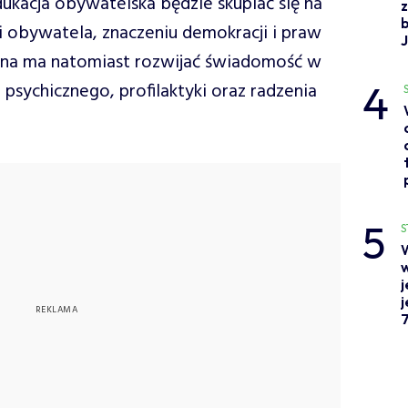
ukacja obywatelska będzie skupiać się na
i obywatela, znaczeniu demokracji i praw
tna ma natomiast rozwijać świadomość w
4
 psychicznego, profilaktyki oraz radzenia
5
S
W
j
j
7