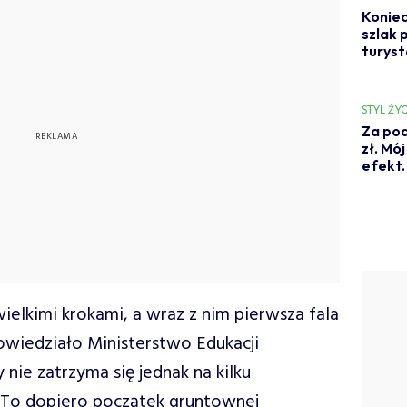
Koniec
szlak 
turyst
STYL ŻYC
Za pod
zł. Mó
efekt.
wielkimi krokami, a wraz z nim pierwsza fala
wiedziało Ministerstwo Edukacji
ie zatrzyma się jednak na kilku
To dopiero początek gruntownej