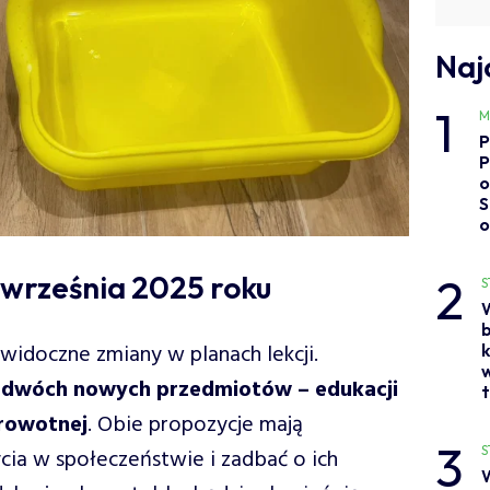
Naj
1
M
P
P
o
S
o
2
 września 2025 roku
S
widoczne zmiany w planach lekcji.
ę dwóch nowych przedmiotów – edukacji
drowotnej
. Obie propozycje mają
3
S
ia w społeczeństwie i zadbać o ich