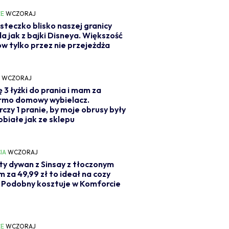
E
WCZORAJ
steczko blisko naszej granicy
a jak z bajki Disneya. Większość
w tylko przez nie przejeżdża
Y
WCZORAJ
 3 łyżki do prania i mam za
rmo domowy wybielacz.
czy 1 pranie, by moje obrusy były
obiałe jak ze sklepu
IA
WCZORAJ
ty dywan z Sinsay z tłoczonym
 za 49,99 zł to ideał na cozy
. Podobny kosztuje w Komforcie
E
WCZORAJ