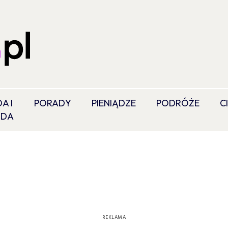
A I
PORADY
PIENIĄDZE
PODRÓŻE
C
ODA