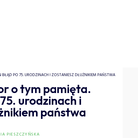
EN BŁĄD PO 75. URODZINACH I ZOSTANIESZ DŁUŻNIKIEM PAŃSTWA
or o tym pamięta.
75. urodzinach i
użnikiem państwa
IA PIESZCZYŃSKA