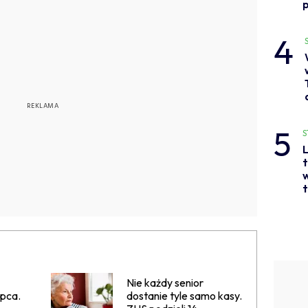
p
4
5
S
L
t
w
t
Nie każdy senior
ipca.
dostanie tyle samo kasy.