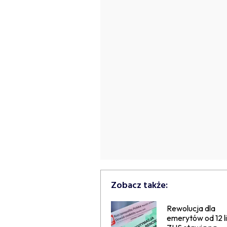
Zobacz także:
Rewolucja dla
emerytów od 12 l