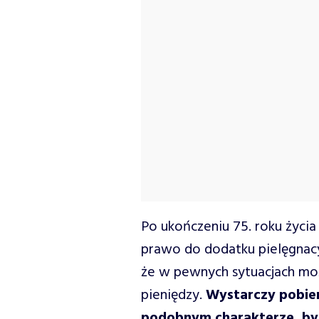
Po ukończeniu 75. roku życi
prawo do dodatku pielęgnacy
że w pewnych sytuacjach mo
pieniędzy.
Wystarczy pobier
podobnym charakterze, by 