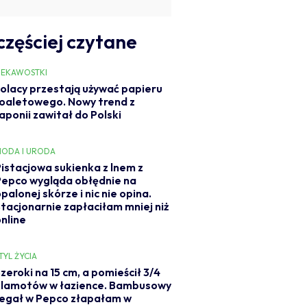
częściej czytane
IEKAWOSTKI
olacy przestają używać papieru
oaletowego. Nowy trend z
aponii zawitał do Polski
ODA I URODA
Pistacjowa sukienka z lnem z
Pepco wygląda obłędnie na
palonej skórze i nic nie opina.
Stacjonarnie zapłaciłam mniej niż
online
TYL ŻYCIA
zeroki na 15 cm, a pomieścił 3/4
klamotów w łazience. Bambusowy
regał w Pepco złapałam w