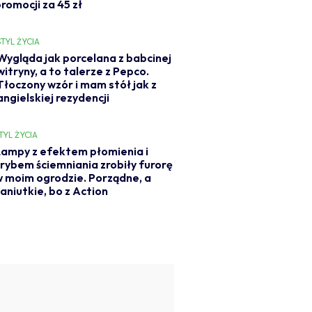
romocji za 45 zł
STYL ŻYCIA
Wygląda jak porcelana z babcinej
witryny, a to talerze z Pepco.
Tłoczony wzór i mam stół jak z
angielskiej rezydencji
TYL ŻYCIA
ampy z efektem płomienia i
rybem ściemniania zrobiły furorę
 moim ogrodzie. Porządne, a
aniutkie, bo z Action