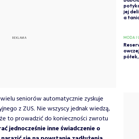
potyka
jej de
a tani
MODA I
Reserv
owczej
półek, 
a wielu seniorów automatycznie zyskuje
jnego z ZUS. Nie wszyscy jednak wiedzą,
że to prowadzić do konieczności zwrotu
ać jednocześnie inne świadczenie o
narazić się na powstanie zadłużenia