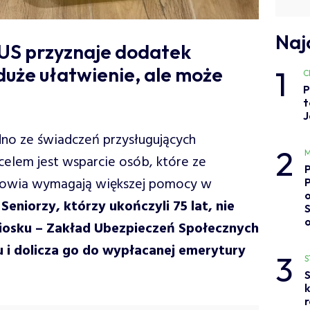
Naj
ZUS przyznaje dodatek
duże ułatwienie, ale może
1
C
P
t
J
dno ze świadczeń przysługujących
2
M
celem jest wsparcie osób, które ze
drowia wymagają większej pomocy w
o
.
Seniorzy, którzy ukończyli 75 lat, nie
iosku – Zakład Ubezpieczeń Społecznych
 i dolicza go do wypłacanej emerytury
3
S
S