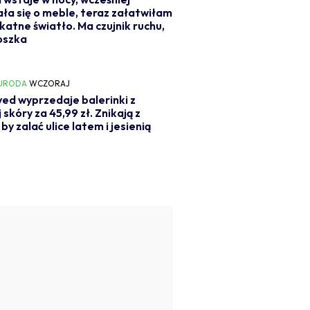
ła się o meble, teraz załatwiłam
likatne światło. Ma czujnik ruchu,
oszka
 URODA
WCZORAJ
ed wyprzedaje balerinki z
 skóry za 45,99 zł. Znikają z
by zalać ulice latem i jesienią