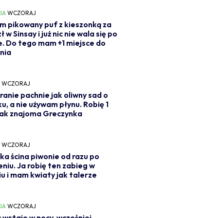
IA
WCZORAJ
m pikowany puf z kieszonką za
ł w Sinsay i już nic nie wala się po
e. Do tego mam +1 miejsce do
nia
Y
WCZORAJ
ranie pachnie jak oliwny sad o
u, a nie używam płynu. Robię 1
jak znajoma Greczynka
Y
WCZORAJ
ka ścina piwonie od razu po
eniu. Ja robię ten zabieg w
iu i mam kwiaty jak talerze
IA
WCZORAJ
 wstaje w nocy, wcześniej