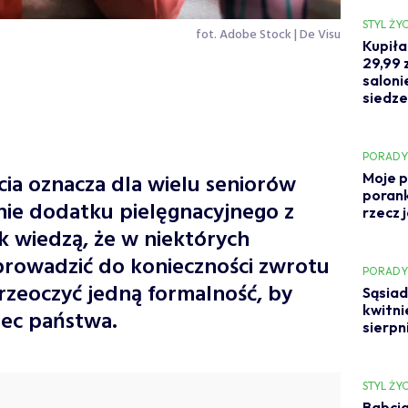
STYL ŻYC
fot. Adobe Stock | De Visu
Kupiła
29,99 z
saloni
siedze
PORAD
cia oznacza dla wielu seniorów
Moje p
porank
ie dodatku pielęgnacyjnego z
rzecz 
k wiedzą, że w niektórych
rowadzić do konieczności zwrotu
PORAD
rzeoczyć jedną formalność, by
Sąsiad
kwitni
bec państwa.
sierpn
STYL ŻYC
Babcia